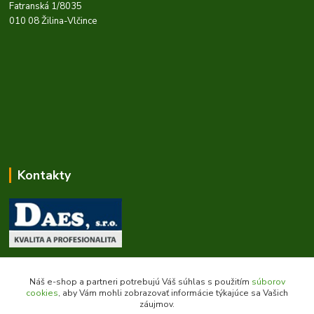
Fatranská 1/8035
010 08 Žilina-Vlčince
Kontakty
Zákaznícka podpora daes.sk
+421 903 707 668
Náš e-shop a partneri potrebujú Váš súhlas s použitím
súborov
(Po-Pia, 8-16 hod.)
cookies
, aby Vám mohli zobrazovať informácie týkajúce sa Vašich
záujmov.