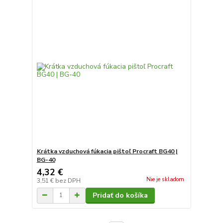
Krátka vzduchová fúkacia pištoľ Procraft BG40 |
BG-40
4,32 €
Nie je skladom
3,51 €
bez DPH
Pridať do košíka