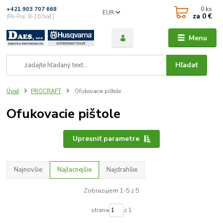
0
ks
+421 903 707 668
EUR
za
0 €
(Po-Pia, 8-16 hod.)
Menu
Hľadať
Úvod
PROCRAFT
Ofukovacie pištole
Ofukovacie pištole
Upresniť parametre
Najnovšie
Najlacnejšie
Najdrahšie
Zobrazujem 1-5 z 5
strana
z 1