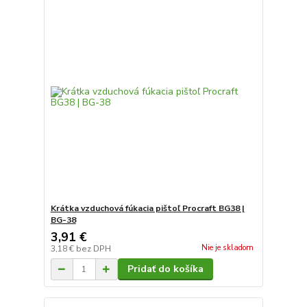
Krátka vzduchová fúkacia pištoľ Procraft BG38 |
BG-38
3,91 €
Nie je skladom
3,18 €
bez DPH
Pridať do košíka