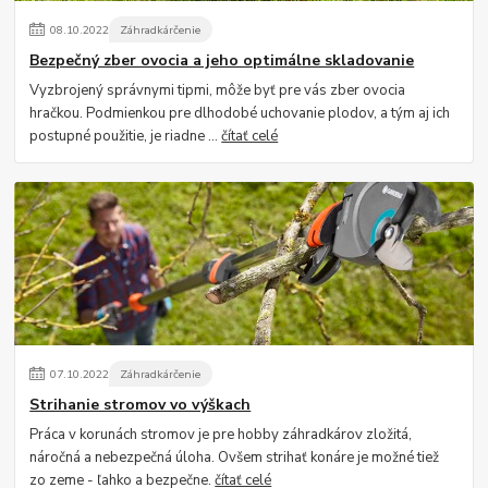
08
.
10
.
2022
Záhradkárčenie
Bezpečný zber ovocia a jeho optimálne skladovanie
Vyzbrojený správnymi tipmi, môže byť pre vás zber ovocia
hračkou. Podmienkou pre dlhodobé uchovanie plodov, a tým aj ich
postupné použitie, je riadne ...
čítať celé
07
.
10
.
2022
Záhradkárčenie
Strihanie stromov vo výškach
Práca v korunách stromov je pre hobby záhradkárov zložitá,
náročná a nebezpečná úloha. Ovšem strihať konáre je možné tiež
zo zeme - ľahko a bezpečne.
čítať celé