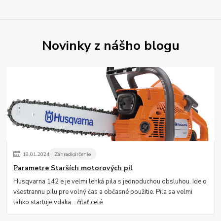
Novinky z nášho blogu
18
.
01
.
2024
Záhradkárčenie
Parametre Starších motorových píl
Husqvarna 142 e je velmi lehká pila s jednoduchou obsluhou. Ide o
všestrannu pilu pre volný čas a občasné použitie. Pila sa velmi
lahko startuje vdaka...
čítať celé