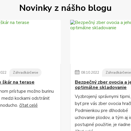
Novinky z nášho blogu
2022
Záhradkárčenie
08
.
10
.
2022
Záhradkárčenie
e škár na terase
Bezpečný zber ovocia a j
optimálne skladovanie
vnom prístupe možno burinu
Vyzbrojený správnymi tipmi
h medzi kockami odstrániť
byť pre vás zber ovocia hrač
dnoducho.
čítať celé
Podmienkou pre dlhodobé
uchovanie plodov, a tým aj i
postupné použitie, je riadne .