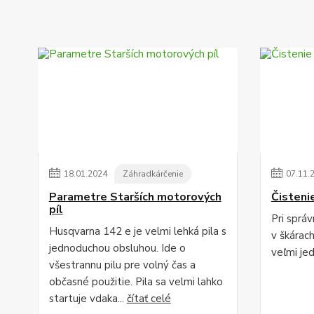
18
.
01
.
2024
Záhradkárčenie
07
.
11
.
Parametre Starších motorových
Čisteni
píl
Pri sprá
Husqvarna 142 e je velmi lehká pila s
v škárac
jednoduchou obsluhou. Ide o
veľmi je
všestrannu pilu pre volný čas a
občasné použitie. Pila sa velmi lahko
startuje vdaka...
čítať celé