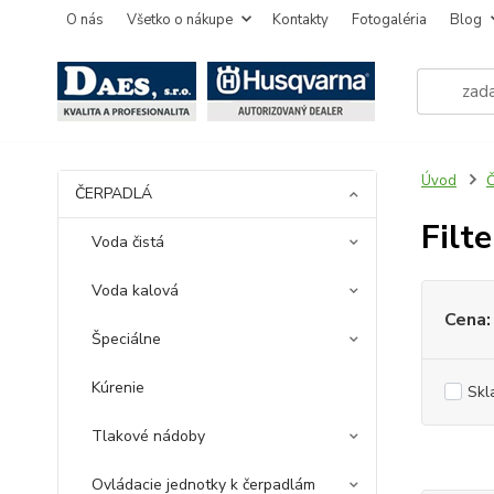
O nás
Všetko o nákupe
Kontakty
Fotogaléria
Blog
Úvod
ČERPADLÁ
Filt
Voda čistá
Voda kalová
Cena:
Špeciálne
Kúrenie
Skl
Tlakové nádoby
Ovládacie jednotky k čerpadlám