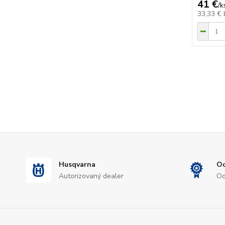
41 €
/
k
33,33 €
Husqvarna
Od
Autorizovaný dealer
Od