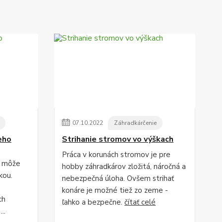
07
.
10
.
2022
Záhradkárčenie
eho
Strihanie stromov vo výškach
Práca v korunách stromov je pre
, môže
hobby záhradkárov zložitá, náročná a
kou.
nebezpečná úloha. Ovšem strihať
konáre je možné tiež zo zeme -
ch
ľahko a bezpečne.
čítať celé
..