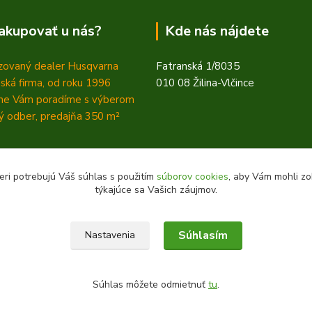
akupovať u nás?
Kde nás nájdete
zovaný dealer Husqvarna
Fatranská 1/8035
ská firma, od roku 1996
010 08 Žilina-Vlčince
ne Vám poradíme s výberom
 odber, predajňa 350
m²
eri potrebujú Váš súhlas s použitím
súborov cookies
, aby Vám mohli zo
týkajúce sa Vašich záujmov.
Súhlasím
Nastavenia
Súhlas môžete odmietnuť
tu
.