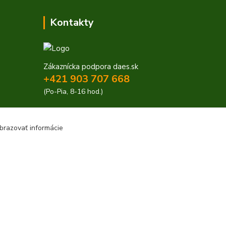
Kontakty
Zákaznícka podpora daes.sk
+421 903 707 668
(Po-Pia, 8-16 hod.)
obchod@daes.sk
brazovať informácie
Vytvorené na
Eshop-rychlo.sk