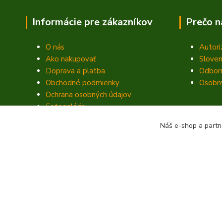
Informácie pre zákazníkov
Prečo n
O nás
Autori
Ako nakupovať
Sloven
Doprava a platba
Odbor
Obchodné podmienky
Osobný
Ochrana osobných údajov
Fotogaléria
Kontakty
Náš e-shop a partn
Blog