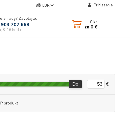
Prihlásenie
EUR
e si rady? Zavolajte.
0
ks
 903 707 668
za
0 €
a, 8-16 hod.)
Do
€
P produkt