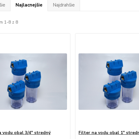
šie
Najlacnejšie
Najdrahšie
m 1-8 z 8
a vodu obal 3/4" stredný
Filter na vodu obal 1" stred