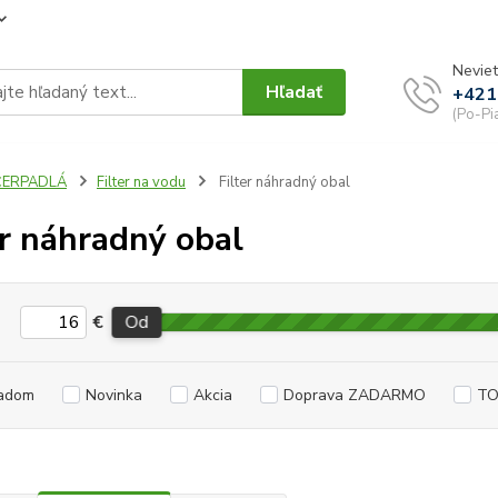
Neviet
Hľadať
+421
(Po-Pi
ČERPADLÁ
Filter na vodu
Filter náhradný obal
er náhradný obal
€
Od
adom
Novinka
Akcia
Doprava ZADARMO
TO