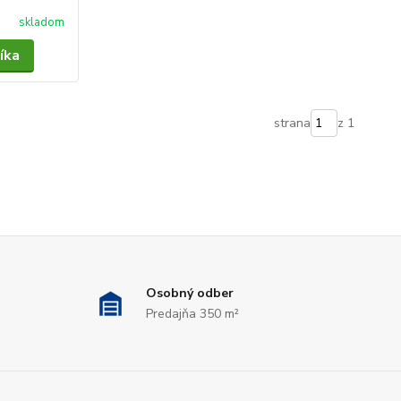
skladom
íka
strana
z 1
Osobný odber
Predajňa 350 m²