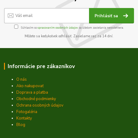
Prihlásiť sa
Súhlasím so
spracovaním osobných údajov
za účelom zasielania newslettera.
Môžete sa kedykoľvek odhlásiť. Zasielame raz za 14 dní.
Informácie pre zákazníkov
O nás
Ako nakupovať
Doprava a platba
Obchodné podmienky
Ochrana osobných údajov
Fotogaléria
Kontakty
Blog