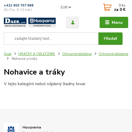
0
ks
+421 903 707 668
EUR
za
0 €
(Po-Pia, 8-16 hod.)
Menu
Hľadať
Úvod
HRAČKY A OBLEČENIE
Ochranné oblečenie
Ochranné oblečenie
Nohavice a tráky
Nohavice a tráky
V tejto kategórii nebol nájdený žiadny tovar.
Husqvarna