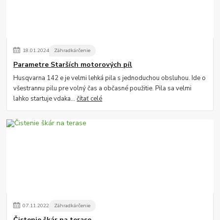
18
.
01
.
2024
Záhradkárčenie
Parametre Starších motorových píl
Husqvarna 142 e je velmi lehká pila s jednoduchou obsluhou. Ide o
všestrannu pilu pre volný čas a občasné použitie. Pila sa velmi
lahko startuje vdaka...
čítať celé
07
.
11
.
2022
Záhradkárčenie
Čistenie škár na terase