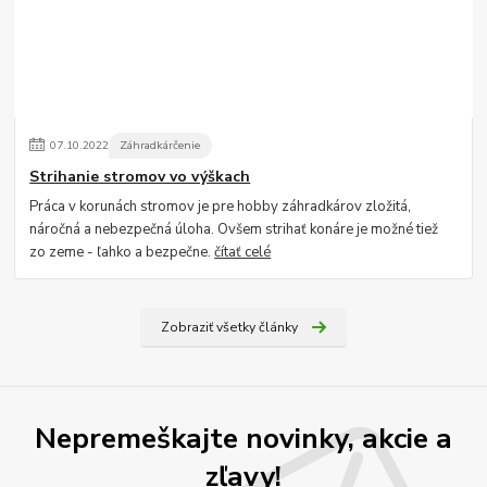
07
.
10
.
2022
Záhradkárčenie
Strihanie stromov vo výškach
Práca v korunách stromov je pre hobby záhradkárov zložitá,
náročná a nebezpečná úloha. Ovšem strihať konáre je možné tiež
zo zeme - ľahko a bezpečne.
čítať celé
Zobraziť všetky články
Nepremeškajte novinky, akcie a
zľavy!