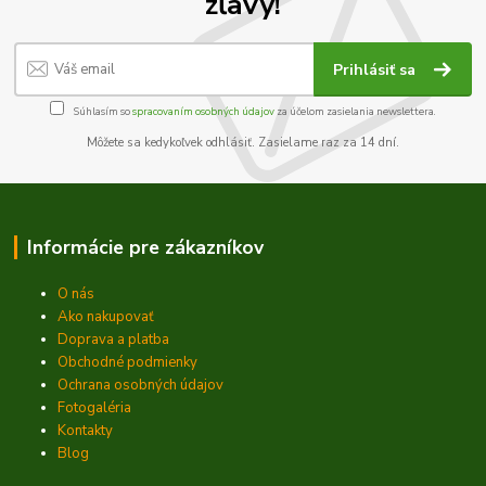
zľavy!
Prihlásiť sa
Súhlasím so
spracovaním osobných údajov
za účelom zasielania newslettera.
Môžete sa kedykoľvek odhlásiť. Zasielame raz za 14 dní.
Informácie pre zákazníkov
O nás
Ako nakupovať
Doprava a platba
Obchodné podmienky
Ochrana osobných údajov
Fotogaléria
Kontakty
Blog