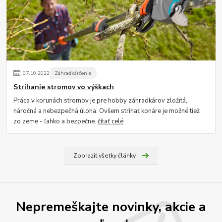
07
.
10
.
2022
Záhradkárčenie
Strihanie stromov vo výškach
Práca v korunách stromov je pre hobby záhradkárov zložitá,
náročná a nebezpečná úloha. Ovšem strihať konáre je možné tiež
zo zeme - ľahko a bezpečne.
čítať celé
Zobraziť všetky články
Nepremeškajte novinky, akcie a