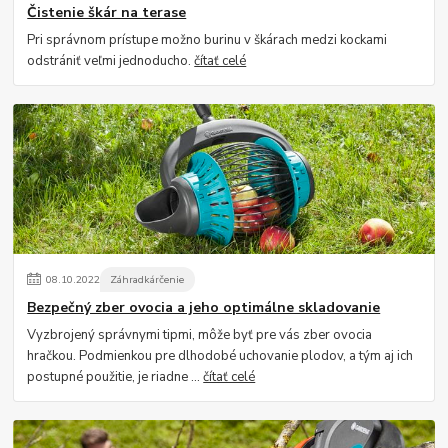
Čistenie škár na terase
Pri správnom prístupe možno burinu v škárach medzi kockami
odstrániť veľmi jednoducho.
čítať celé
08
.
10
.
2022
Záhradkárčenie
Bezpečný zber ovocia a jeho optimálne skladovanie
Vyzbrojený správnymi tipmi, môže byť pre vás zber ovocia
hračkou. Podmienkou pre dlhodobé uchovanie plodov, a tým aj ich
postupné použitie, je riadne ...
čítať celé