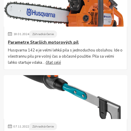
18
.
01
.
2024
Záhradkárčenie
Parametre Starších motorových píl
Husqvarna 142 e je velmi lehká pila s jednoduchou obsluhou. Ide o
všestrannu pilu pre volný čas a občasné použitie. Pila sa velmi
lahko startuje vdaka...
čítať celé
07
.
11
.
2022
Záhradkárčenie