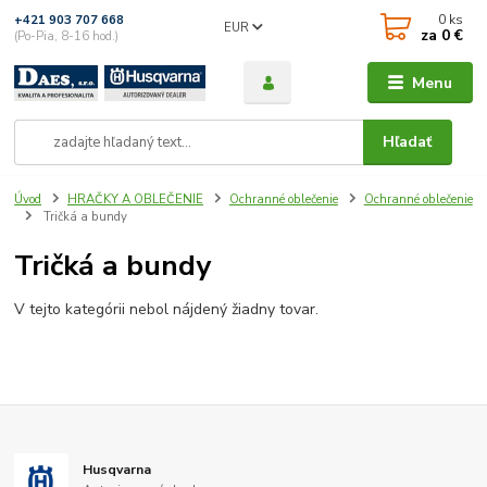
0
ks
+421 903 707 668
EUR
za
0 €
(Po-Pia, 8-16 hod.)
Menu
Hľadať
Úvod
HRAČKY A OBLEČENIE
Ochranné oblečenie
Ochranné oblečenie
Tričká a bundy
Tričká a bundy
V tejto kategórii nebol nájdený žiadny tovar.
Husqvarna