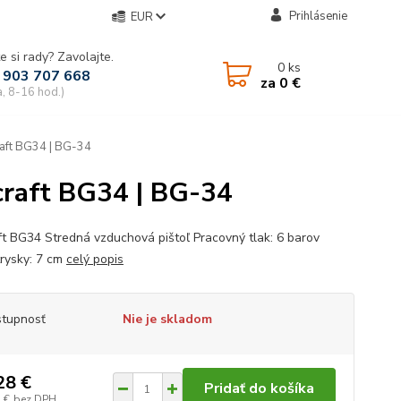
Prihlásenie
EUR
e si rady? Zavolajte.
0
ks
 903 707 668
za
0 €
a, 8-16 hod.)
raft BG34 | BG-34
craft BG34 | BG-34
ft BG34 Stredná vzduchová pištoľ Pracovný tlak: 6 barov
trysky: 7 cm
celý popis
tupnosť
Nie je skladom
28 €
Pridať do košíka
 €
bez DPH