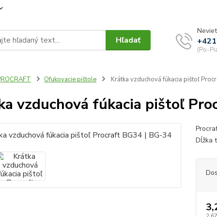
Neviet
Hľadať
+421
(Po-Pi
PROCRAFT
Ofukovacie pištole
Krátka vzduchová fúkacia pištoľ Proc
ka vzduchová fúkacia pištoľ Pro
Procra
Dĺžka 
Dos
3,
2,67