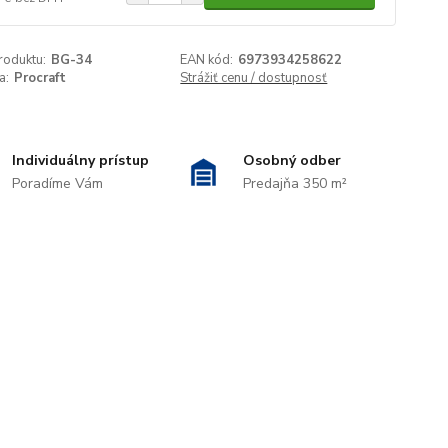
roduktu:
BG-34
EAN kód:
6973934258622
a:
Procraft
Strážiť cenu / dostupnosť
Individuálny prístup
Osobný odber
Poradíme Vám
Predajňa 350 m²