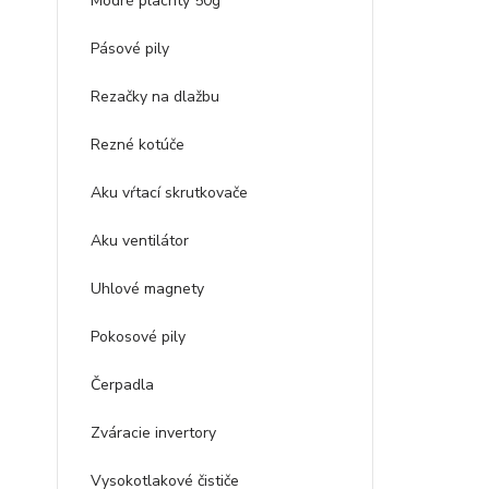
Modré plachty 50g
Pásové pily
Rezačky na dlažbu
Rezné kotúče
Aku vŕtací skrutkovače
Aku ventilátor
Uhlové magnety
Pokosové pily
Čerpadla
Zváracie invertory
Vysokotlakové čističe