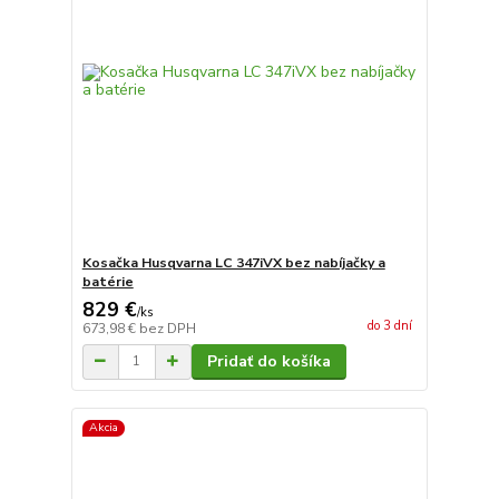
Kosačka Husqvarna LC 347iVX bez nabíjačky a
batérie
829 €
/
ks
do 3 dní
673,98 €
bez DPH
Pridať do košíka
Akcia