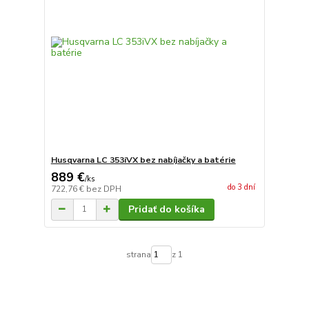
Husqvarna LC 353iVX bez nabíjačky a batérie
889 €
/
ks
do 3 dní
722,76 €
bez DPH
Pridať do košíka
strana
z 1