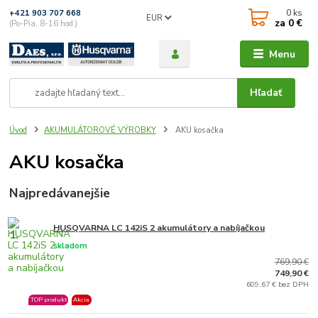
0
ks
+421 903 707 668
EUR
za
0 €
(Po-Pia, 8-16 hod.)
Menu
Hľadať
Úvod
AKUMULÁTOROVÉ VÝROBKY
AKU kosačka
AKU kosačka
Najpredávanejšie
HUSQVARNA LC 142iS 2 akumulátory a nabíjačkou
1.
skladom
769,90 €
749,90 €
609,67 € bez DPH
TOP produkt
Akcia