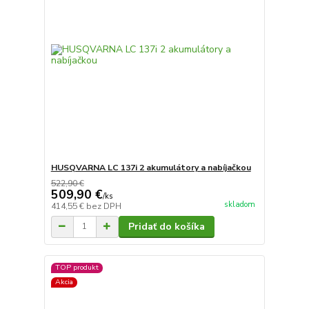
HUSQVARNA LC 137i 2 akumulátory a nabíjačkou
522,90 €
509,90 €
/
ks
skladom
414,55 €
bez DPH
Pridať do košíka
TOP produkt
Akcia