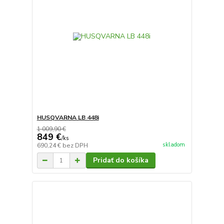
HUSQVARNA LB 448i
1 009,90 €
849 €
/
ks
skladom
690,24 €
bez DPH
Pridať do košíka