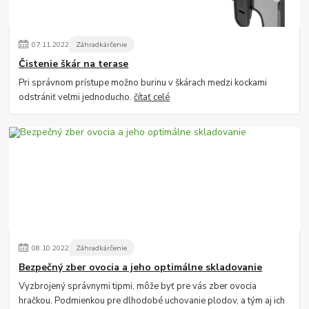
07
.
11
.
2022
Záhradkárčenie
Čistenie škár na terase
Pri správnom prístupe možno burinu v škárach medzi kockami
odstrániť veľmi jednoducho.
čítať celé
08
.
10
.
2022
Záhradkárčenie
Bezpečný zber ovocia a jeho optimálne skladovanie
Vyzbrojený správnymi tipmi, môže byť pre vás zber ovocia
hračkou. Podmienkou pre dlhodobé uchovanie plodov, a tým aj ich