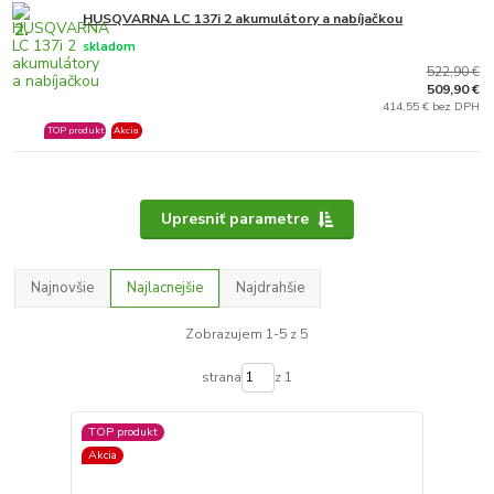
HUSQVARNA LC 137i 2 akumulátory a nabíjačkou
2.
skladom
522,90 €
509,90 €
414,55 € bez DPH
TOP produkt
Akcia
Upresniť parametre
Najnovšie
Najlacnejšie
Najdrahšie
Zobrazujem 1-5 z 5
strana
z 1
TOP produkt
Akcia