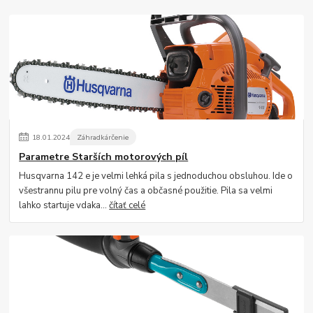
18
.
01
.
2024
Záhradkárčenie
Parametre Starších motorových píl
Husqvarna 142 e je velmi lehká pila s jednoduchou obsluhou. Ide o
všestrannu pilu pre volný čas a občasné použitie. Pila sa velmi
lahko startuje vdaka...
čítať celé