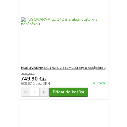
HUSQVARNA LC 142iS 2 akumulátory a nabíjačkou
769,90 €
749,90 €
/
ks
skladom
609,67 €
bez DPH
Pridať do košíka