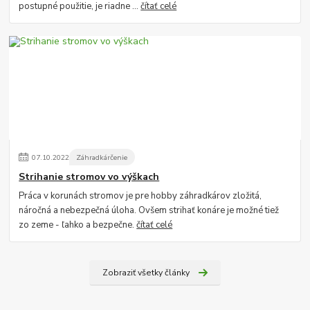
postupné použitie, je riadne ...
čítať celé
07
.
10
.
2022
Záhradkárčenie
Strihanie stromov vo výškach
Práca v korunách stromov je pre hobby záhradkárov zložitá,
náročná a nebezpečná úloha. Ovšem strihať konáre je možné tiež
zo zeme - ľahko a bezpečne.
čítať celé
Zobraziť všetky články