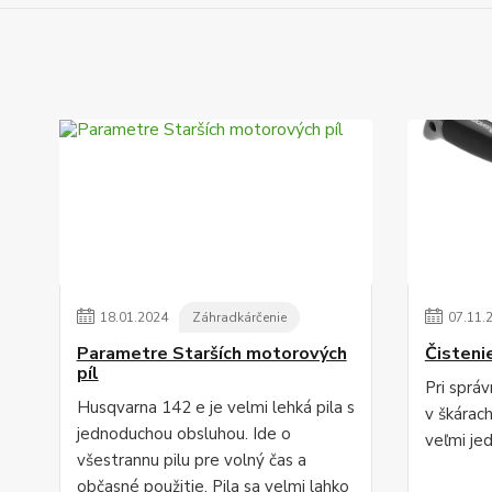
18
.
01
.
2024
Záhradkárčenie
07
.
11
.
Parametre Starších motorových
Čisteni
píl
Pri sprá
Husqvarna 142 e je velmi lehká pila s
v škárac
jednoduchou obsluhou. Ide o
veľmi je
všestrannu pilu pre volný čas a
občasné použitie. Pila sa velmi lahko