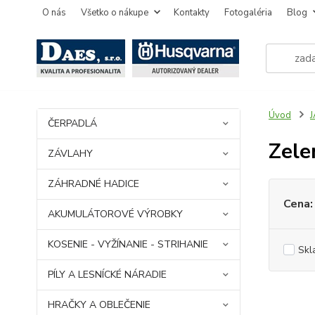
O nás
Všetko o nákupe
Kontakty
Fotogaléria
Blog
Úvod
ČERPADLÁ
Zele
ZÁVLAHY
ZÁHRADNÉ HADICE
Cena:
AKUMULÁTOROVÉ VÝROBKY
KOSENIE - VYŽÍNANIE - STRIHANIE
Skl
PÍLY A LESNÍCKÉ NÁRADIE
HRAČKY A OBLEČENIE