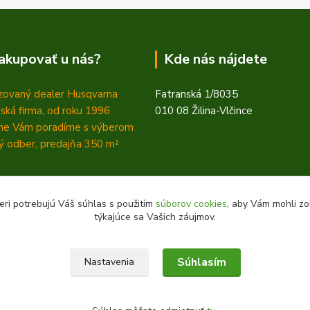
akupovať u nás?
Kde nás nájdete
zovaný dealer Husqvarna
Fatranská 1/8035
ská firma, od roku 1996
010 08 Žilina-Vlčince
ne Vám poradíme s výberom
 odber, predajňa 350
m²
eri potrebujú Váš súhlas s použitím
súborov cookies
, aby Vám mohli zo
týkajúce sa Vašich záujmov.
Súhlasím
Nastavenia