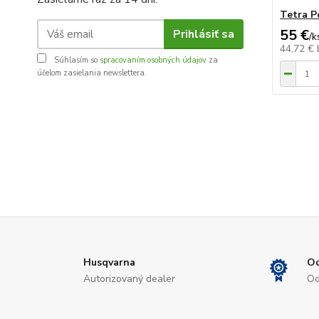
Tetra P
55 €
Prihlásiť sa
/
k
44,72 €
Súhlasím so
spracovaním osobných údajov
za
účelom zasielania newslettera.
Husqvarna
Od
Autorizovaný dealer
Od