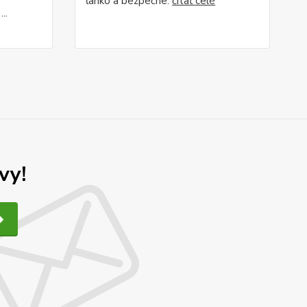
ľahko a bezpečne.
čítať celé
..
vy!