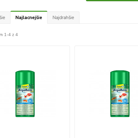
šie
Najlacnejšie
Najdrahšie
m 1-4 z 4