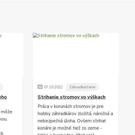
07
.
10
.
2022
Záhradkárčenie
eho
Strihanie stromov vo výškach
Práca v korunách stromov je pre
, môže
hobby záhradkárov zložitá, náročná a
kou.
nebezpečná úloha. Ovšem strihať
konáre je možné tiež zo zeme -
ch