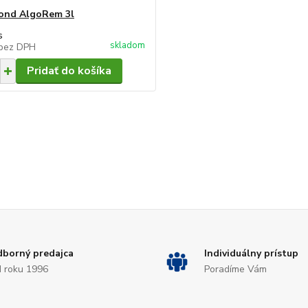
ond AlgoRem 3l
s
skladom
bez DPH
Pridať do košíka
borný predajca
Individuálny prístup
 roku 1996
Poradíme Vám