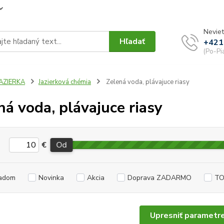
Neviet
Hľadať
+421
(Po-Pi
JAZIERKA
Jazierková chémia
Zelená voda, plávajuce riasy
ná voda, plávajuce riasy
€
Od
adom
Novinka
Akcia
Doprava ZADARMO
TO
Upresniť parametr