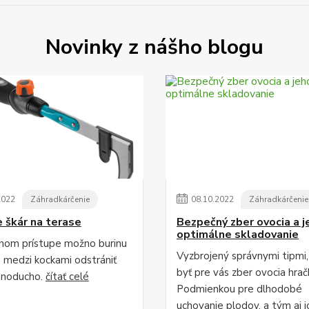
Novinky z nášho blogu
2022
Záhradkárčenie
08
.
10
.
2022
Záhradkárčenie
e škár na terase
Bezpečný zber ovocia a j
optimálne skladovanie
vnom prístupe možno burinu
Vyzbrojený správnymi tipmi
h medzi kockami odstrániť
byť pre vás zber ovocia hrač
dnoducho.
čítať celé
Podmienkou pre dlhodobé
uchovanie plodov, a tým aj i