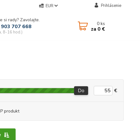
Prihlásenie
EUR
e si rady? Zavolajte.
0
ks
 903 707 668
za
0 €
a, 8-16 hod.)
Do
€
P produkt
e