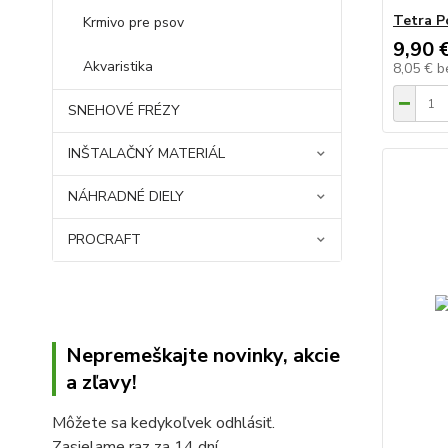
Tetra 
Krmivo pre psov
9,90 
Akvaristika
8,05 €
b
SNEHOVÉ FRÉZY
INŠTALAČNÝ MATERIÁL
NÁHRADNÉ DIELY
PROCRAFT
Nepremeškajte novinky, akcie
a zľavy!
Môžete sa kedykoľvek odhlásiť.
Zasielame raz za 14 dní.