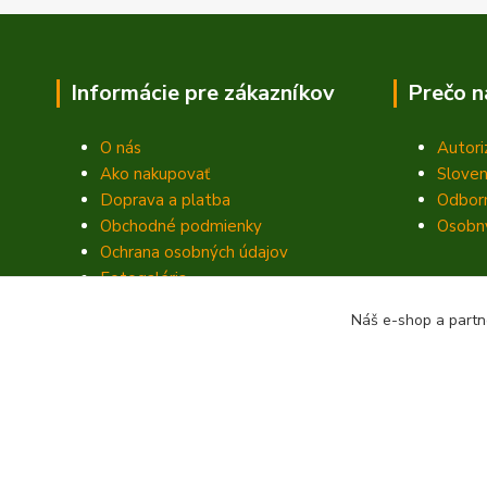
Informácie pre zákazníkov
Prečo n
O nás
Autori
Ako nakupovať
Sloven
Doprava a platba
Odbor
Obchodné podmienky
Osobný
Ochrana osobných údajov
Fotogaléria
Kontakty
Náš e-shop a partn
Blog