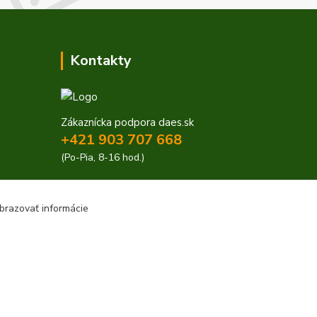
Kontakty
Zákaznícka podpora daes.sk
+421 903 707 668
(Po-Pia, 8-16 hod.)
obchod@daes.sk
brazovať informácie
Vytvorené na
Eshop-rychlo.sk