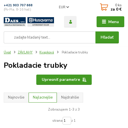
0
ks
+421 903 707 668
EUR
za
0 €
(Po-Pia, 8-16 hod.)
Menu
Hľadať
Úvod
ZÁVLAHY
Kvapková
Pokladacie trubky
Pokladacie trubky
Upresniť parametre
Najnovšie
Najlacnejšie
Najdrahšie
Zobrazujem 1-3 z 3
strana
z 1