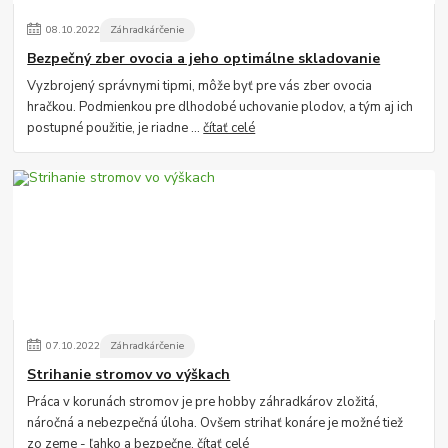
08
.
10
.
2022
Záhradkárčenie
Bezpečný zber ovocia a jeho optimálne skladovanie
Vyzbrojený správnymi tipmi, môže byť pre vás zber ovocia
hračkou. Podmienkou pre dlhodobé uchovanie plodov, a tým aj ich
postupné použitie, je riadne ...
čítať celé
07
.
10
.
2022
Záhradkárčenie
Strihanie stromov vo výškach
Práca v korunách stromov je pre hobby záhradkárov zložitá,
náročná a nebezpečná úloha. Ovšem strihať konáre je možné tiež
zo zeme - ľahko a bezpečne.
čítať celé