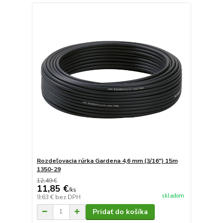
Rozdeľovacia rúrka Gardena 4,6 mm (3/16") 15m
1350-29
12,49 €
11,85 €
/
ks
skladom
9,63 €
bez DPH
Pridať do košíka