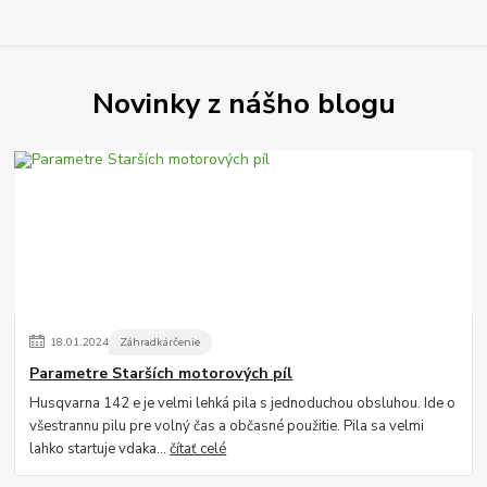
Novinky z nášho blogu
18
.
01
.
2024
Záhradkárčenie
Parametre Starších motorových píl
Husqvarna 142 e je velmi lehká pila s jednoduchou obsluhou. Ide o
všestrannu pilu pre volný čas a občasné použitie. Pila sa velmi
lahko startuje vdaka...
čítať celé