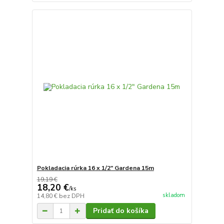
Pokladacia rúrka 16 x 1/2" Gardena 15m
19,19 €
18,20 €
/
ks
skladom
14,80 €
bez DPH
Pridať do košíka