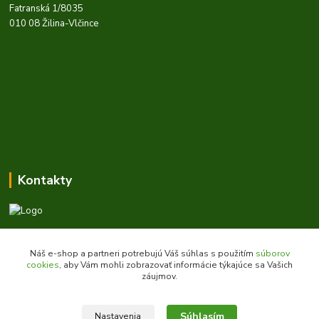
Fatranská 1/8035
010 08 Žilina-Vlčince
Kontakty
Zákaznícka podpora daes.sk
+421 903 707 668
Náš e-shop a partneri potrebujú Váš súhlas s použitím
súborov
(Po-Pia, 8-16 hod.)
cookies
, aby Vám mohli zobrazovať informácie týkajúce sa Vašich
záujmov.
obchod@daes.sk
Súhlasím
Nastavenia