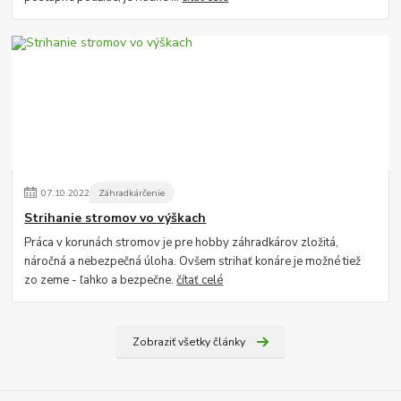
07
.
10
.
2022
Záhradkárčenie
Strihanie stromov vo výškach
Práca v korunách stromov je pre hobby záhradkárov zložitá,
náročná a nebezpečná úloha. Ovšem strihať konáre je možné tiež
zo zeme - ľahko a bezpečne.
čítať celé
Zobraziť všetky články