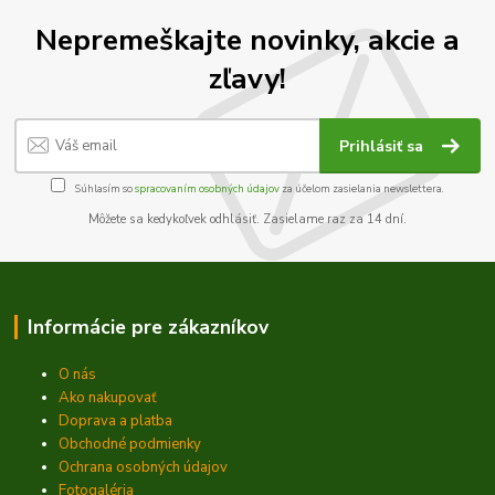
Nepremeškajte novinky, akcie a
zľavy!
Prihlásiť sa
Súhlasím so
spracovaním osobných údajov
za účelom zasielania newslettera.
Môžete sa kedykoľvek odhlásiť. Zasielame raz za 14 dní.
Informácie pre zákazníkov
O nás
Ako nakupovať
Doprava a platba
Obchodné podmienky
Ochrana osobných údajov
Fotogaléria