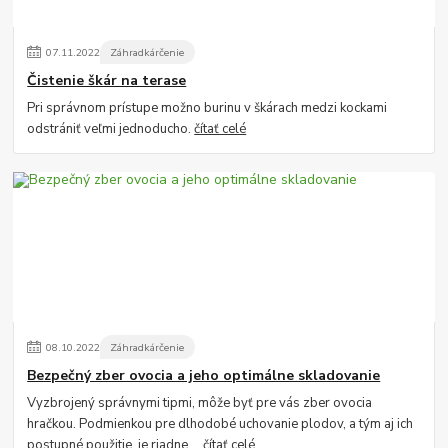
07
.
11
.
2022
Záhradkárčenie
Čistenie škár na terase
Pri správnom prístupe možno burinu v škárach medzi kockami
odstrániť veľmi jednoducho.
čítať celé
08
.
10
.
2022
Záhradkárčenie
Bezpečný zber ovocia a jeho optimálne skladovanie
Vyzbrojený správnymi tipmi, môže byť pre vás zber ovocia
hračkou. Podmienkou pre dlhodobé uchovanie plodov, a tým aj ich
postupné použitie, je riadne ...
čítať celé