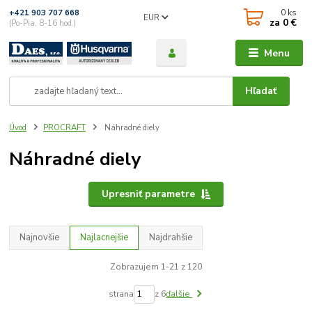
0
ks
+421 903 707 668
EUR
za
0 €
(Po-Pia, 8-16 hod.)
Menu
Hľadať
Úvod
PROCRAFT
Náhradné diely
Náhradné diely
Upresniť parametre
Najnovšie
Najlacnejšie
Najdrahšie
Zobrazujem 1-21 z 120
strana
z 6
ďalšie