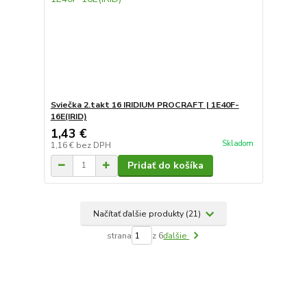
Sviečka 2.takt 16 IRIDIUM PROCRAFT | 1E40F-
16E(IRID)
1,43 €
Skladom
1,16 €
bez DPH
Pridať do košíka
Načítať ďalšie produkty (21)
strana
z 6
ďalšie