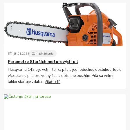
18
.
01
.
2024
Záhradkárčenie
Parametre Starších motorových píl
Husqvarna 142 e je velmi lehká pila s jednoduchou obsluhou. Ide o
všestrannu pilu pre volný čas a občasné použitie. Pila sa velmi
lahko startuje vdaka...
čítať celé