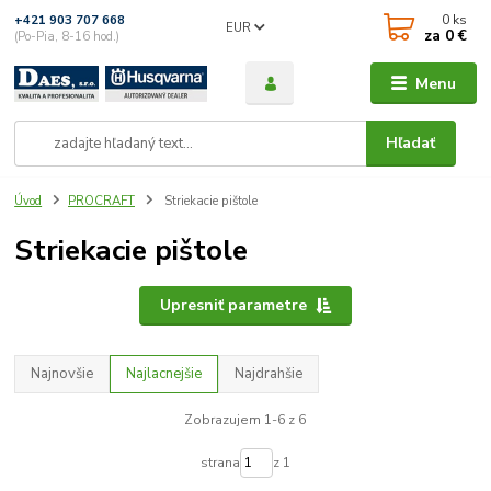
0
ks
+421 903 707 668
EUR
za
0 €
(Po-Pia, 8-16 hod.)
Menu
Hľadať
Úvod
PROCRAFT
Striekacie pištole
Striekacie pištole
Upresniť parametre
Najnovšie
Najlacnejšie
Najdrahšie
Zobrazujem 1-6 z 6
strana
z 1