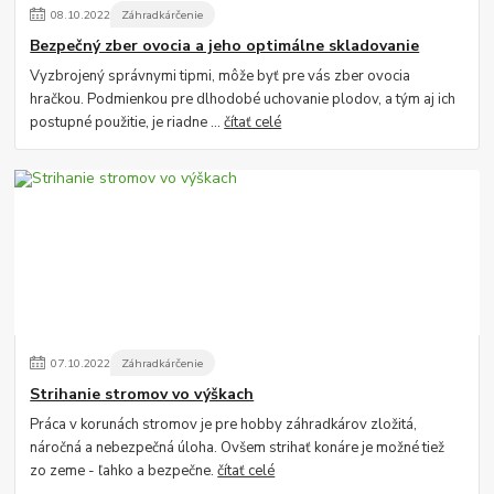
08
.
10
.
2022
Záhradkárčenie
Bezpečný zber ovocia a jeho optimálne skladovanie
Vyzbrojený správnymi tipmi, môže byť pre vás zber ovocia
hračkou. Podmienkou pre dlhodobé uchovanie plodov, a tým aj ich
postupné použitie, je riadne ...
čítať celé
07
.
10
.
2022
Záhradkárčenie
Strihanie stromov vo výškach
Práca v korunách stromov je pre hobby záhradkárov zložitá,
náročná a nebezpečná úloha. Ovšem strihať konáre je možné tiež
zo zeme - ľahko a bezpečne.
čítať celé