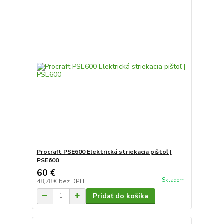
Procraft PSE600 Elektrická striekacia pištoľ |
PSE600
60 €
Skladom
48,78 €
bez DPH
Pridať do košíka