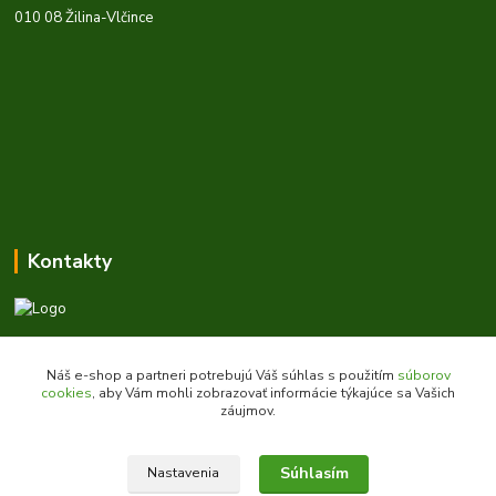
010 08 Žilina-Vlčince
Kontakty
Zákaznícka podpora daes.sk
+421 903 707 668
Náš e-shop a partneri potrebujú Váš súhlas s použitím
súborov
(Po-Pia, 8-16 hod.)
cookies
, aby Vám mohli zobrazovať informácie týkajúce sa Vašich
záujmov.
obchod@daes.sk
Súhlasím
Nastavenia