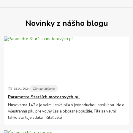
Novinky z nášho blogu
18
.
01
.
2024
Záhradkárčenie
Parametre Starších motorových píl
Husqvarna 142 e je velmi lehká pila s jednoduchou obsluhou. Ide o
všestrannu pilu pre volný čas a občasné použitie. Pila sa velmi
lahko startuje vdaka...
čítať celé