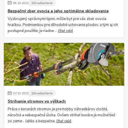
08
.
10
.
2022
Záhradkárčenie
Bezpečný zber ovocia a jeho optimálne skladovanie
Vyzbrojený správnymi tipmi, môže byť pre vás zber ovocia
hračkou. Podmienkou pre dlhodobé uchovanie plodov, a tým aj ich
postupné použitie, je riadne ...
čítať celé
07
.
10
.
2022
Záhradkárčenie
Strihanie stromov vo výškach
Práca v korunách stromov je pre hobby záhradkárov zložitá,
náročná a nebezpečná úloha. Ovšem strihať konáre je možné tiež
zo zeme - ľahko a bezpečne.
čítať celé