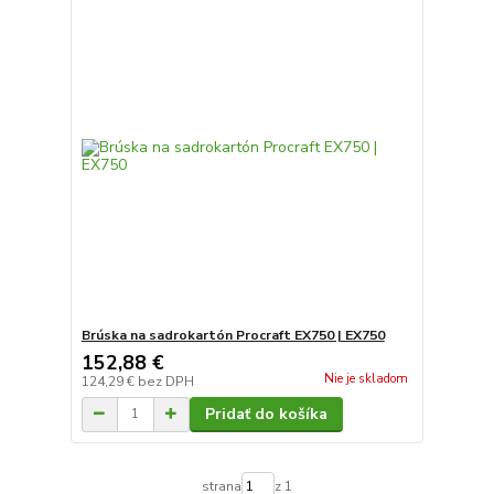
Brúska na sadrokartón Procraft EX750 | EX750
152,88 €
Nie je skladom
124,29 €
bez DPH
Pridať do košíka
strana
z 1