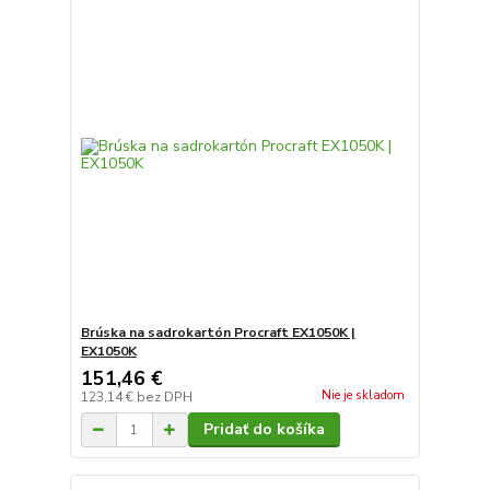
Brúska na sadrokartón Procraft EX1050K |
EX1050K
151,46 €
Nie je skladom
123,14 €
bez DPH
Pridať do košíka