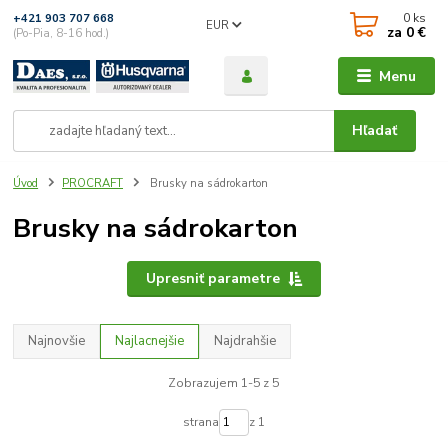
0
ks
+421 903 707 668
EUR
za
0 €
(Po-Pia, 8-16 hod.)
Menu
Hľadať
Úvod
PROCRAFT
Brusky na sádrokarton
Brusky na sádrokarton
Upresniť parametre
Najnovšie
Najlacnejšie
Najdrahšie
Zobrazujem 1-5 z 5
strana
z 1