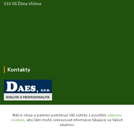
010 08 Žilina-Vlčince
Kontakty
Zákaznícka podpora daes.sk
+421 903 707 668
Náš e-shop a partneri potrebujú Váš súhlas s použitím
súborov
(Po-Pia, 8-16 hod.)
cookies
, aby Vám mohli zobrazovať informácie týkajúce sa Vašich
záujmov.
obchod@daes.sk