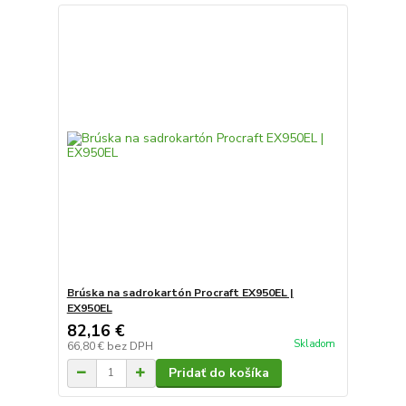
Brúska na sadrokartón Procraft EX950EL |
EX950EL
82,16 €
Skladom
66,80 €
bez DPH
Pridať do košíka