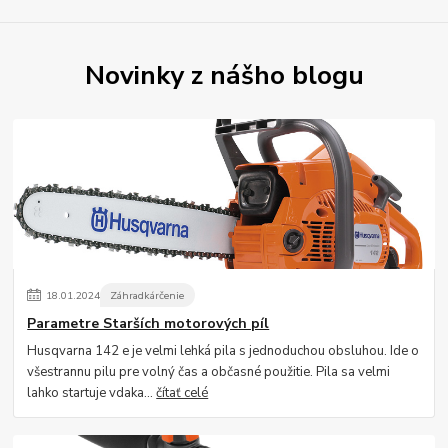
Novinky z nášho blogu
18
.
01
.
2024
Záhradkárčenie
Parametre Starších motorových píl
Husqvarna 142 e je velmi lehká pila s jednoduchou obsluhou. Ide o
všestrannu pilu pre volný čas a občasné použitie. Pila sa velmi
lahko startuje vdaka...
čítať celé