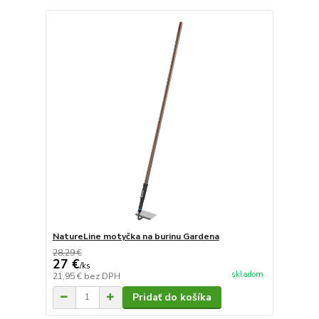
NatureLine motyčka na burinu Gardena
28,29 €
27 €
/
ks
skladom
21,95 €
bez DPH
Pridať do košíka