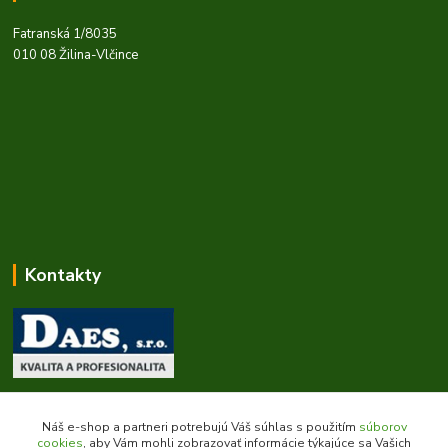
Fatranská 1/8035
010 08 Žilina-Vlčince
Kontakty
Zákaznícka podpora daes.sk
+421 903 707 668
Náš e-shop a partneri potrebujú Váš súhlas s použitím
súborov
(Po-Pia, 8-16 hod.)
cookies
, aby Vám mohli zobrazovať informácie týkajúce sa Vašich