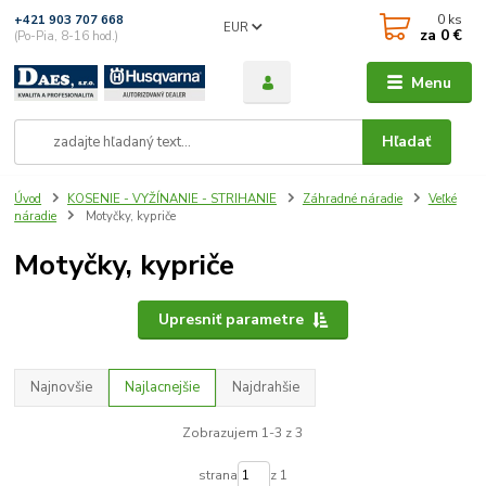
0
ks
+421 903 707 668
EUR
za
0 €
(Po-Pia, 8-16 hod.)
Menu
Hľadať
Úvod
KOSENIE - VYŽÍNANIE - STRIHANIE
Záhradné náradie
Veľké
náradie
Motyčky, kypriče
Motyčky, kypriče
Upresniť parametre
Najnovšie
Najlacnejšie
Najdrahšie
Zobrazujem 1-3 z 3
strana
z 1