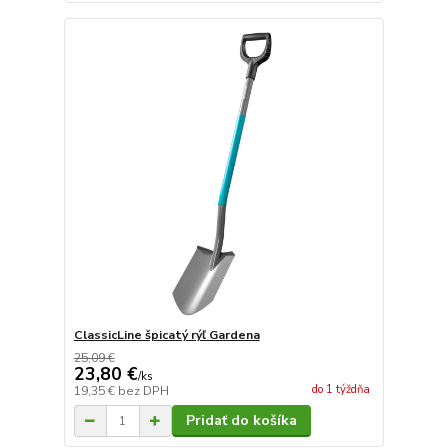
ClassicLine špicatý rýľ Gardena
25,09 €
23,80 €
/
ks
do 1 týždňa
19,35 €
bez DPH
Pridať do košíka