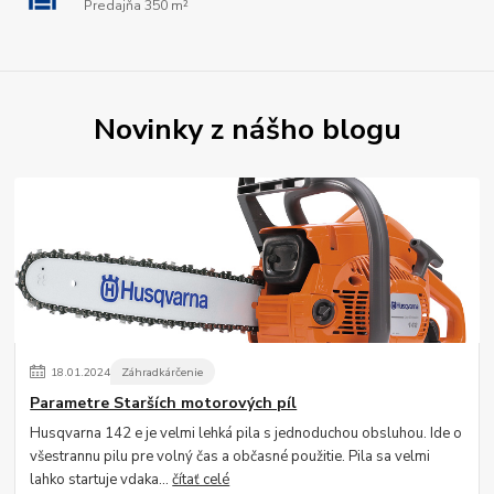
Predajňa 350 m²
Novinky z nášho blogu
18
.
01
.
2024
Záhradkárčenie
Parametre Starších motorových píl
Husqvarna 142 e je velmi lehká pila s jednoduchou obsluhou. Ide o
všestrannu pilu pre volný čas a občasné použitie. Pila sa velmi
lahko startuje vdaka...
čítať celé