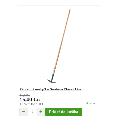
Záhradná motyčka Gardena ClassicLine
16,19 €
15,40 €
/
ks
skladom
12,52 €
bez DPH
Pridať do košíka