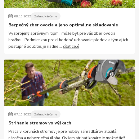
08
.
10
.
2022
Záhradkárčenie
Bezpečný zber ovocia a jeho optimálne skladovanie
Vyzbrojený správnymi tipmi, môže byť pre vás zber ovocia
hračkou. Podmienkou pre dlhodobé uchovanie plodov, a tým aj ich
postupné použitie, je riadne ...
čítať celé
07
.
10
.
2022
Záhradkárčenie
Strihanie stromov vo výškach
Práca v korunách stromov je pre hobby záhradkárov zložitá,
náročná a nebezpečná úloha. Ovšem strihať konáre je možné tiež