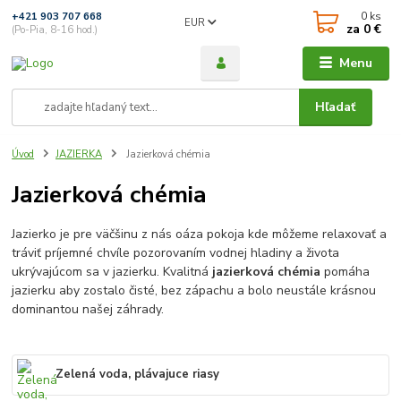
0
ks
+421 903 707 668
EUR
za
0 €
(Po-Pia, 8-16 hod.)
Menu
Hľadať
Úvod
JAZIERKA
Jazierková chémia
Jazierková chémia
Jazierko je pre väčšinu z nás oáza pokoja kde môžeme relaxovať a
tráviť príjemné chvíle pozorovaním vodnej hladiny a života
ukrývajúcom sa v jazierku. Kvalitná
jazierková chémia
pomáha
jazierku aby zostalo čisté, bez zápachu a bolo neustále krásnou
dominantou našej záhrady.
Zelená voda, plávajuce riasy