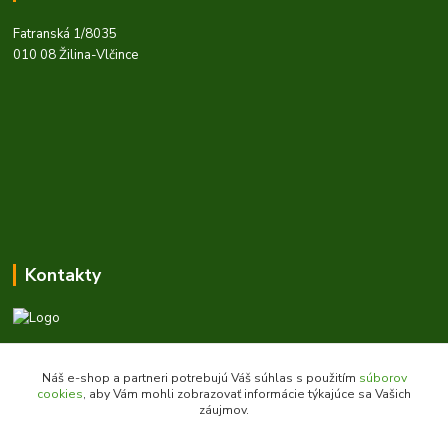
Fatranská 1/8035
010 08 Žilina-Vlčince
Kontakty
Zákaznícka podpora daes.sk
+421 903 707 668
Náš e-shop a partneri potrebujú Váš súhlas s použitím
súborov
(Po-Pia, 8-16 hod.)
cookies
, aby Vám mohli zobrazovať informácie týkajúce sa Vašich
záujmov.
obchod@daes.sk