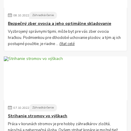
08
.
10
.
2022
Záhradkárčenie
Bezpečný zber ovocia a jeho optimálne skladovanie
Vyzbrojený správnymi tipmi, môže byť pre vás zber ovocia
hračkou. Podmienkou pre dlhodobé uchovanie plodov, a tým aj ich
postupné použitie, je riadne ...
čítať celé
07
.
10
.
2022
Záhradkárčenie
Strihanie stromov vo výškach
Práca v korunách stromov je pre hobby záhradkárov zložitá,
náročná a nebezpečná úloha. Ovšem strihať konáre je možné tiež