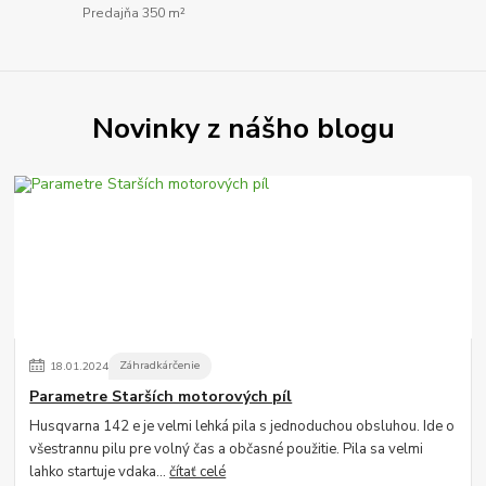
Predajňa 350 m²
Novinky z nášho blogu
18
.
01
.
2024
Záhradkárčenie
Parametre Starších motorových píl
Husqvarna 142 e je velmi lehká pila s jednoduchou obsluhou. Ide o
všestrannu pilu pre volný čas a občasné použitie. Pila sa velmi
lahko startuje vdaka...
čítať celé