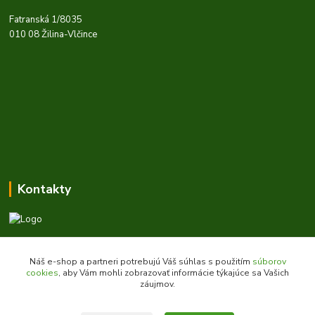
Fatranská 1/8035
010 08 Žilina-Vlčince
Kontakty
Zákaznícka podpora daes.sk
+421 903 707 668
Náš e-shop a partneri potrebujú Váš súhlas s použitím
súborov
(Po-Pia, 8-16 hod.)
cookies
, aby Vám mohli zobrazovať informácie týkajúce sa Vašich
záujmov.
obchod@daes.sk