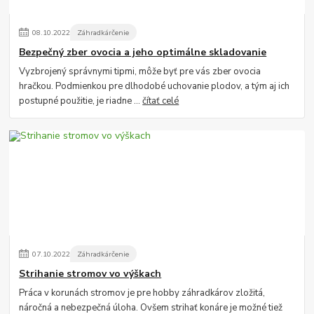
08
.
10
.
2022
Záhradkárčenie
Bezpečný zber ovocia a jeho optimálne skladovanie
Vyzbrojený správnymi tipmi, môže byť pre vás zber ovocia
hračkou. Podmienkou pre dlhodobé uchovanie plodov, a tým aj ich
postupné použitie, je riadne ...
čítať celé
07
.
10
.
2022
Záhradkárčenie
Strihanie stromov vo výškach
Práca v korunách stromov je pre hobby záhradkárov zložitá,
náročná a nebezpečná úloha. Ovšem strihať konáre je možné tiež