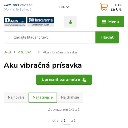
0
ks
+421 903 707 668
EUR
za
0 €
(Po-Pia, 8-16 hod.)
Menu
Hľadať
Úvod
PROCRAFT
Aku vibračná prísavka
Aku vibračná prísavka
Upresniť parametre
Najnovšie
Najlacnejšie
Najdrahšie
Zobrazujem 1-1 z 1
strana
z 1