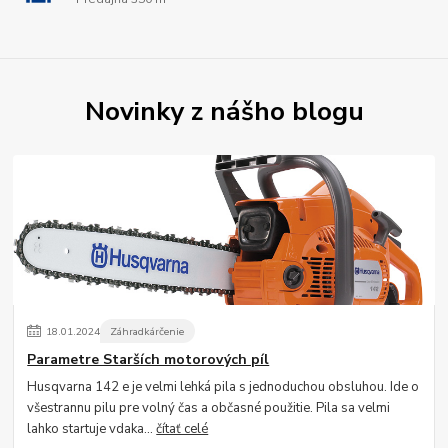
Novinky z nášho blogu
18
.
01
.
2024
Záhradkárčenie
Parametre Starších motorových píl
Husqvarna 142 e je velmi lehká pila s jednoduchou obsluhou. Ide o
všestrannu pilu pre volný čas a občasné použitie. Pila sa velmi
lahko startuje vdaka...
čítať celé