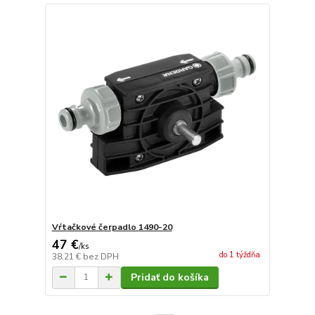
Vŕtačkové čerpadlo 1490-20
47 €
/
ks
do 1 týždňa
38,21 €
bez DPH
Pridať do košíka