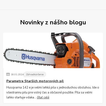
Novinky z nášho blogu
18
.
01
.
2024
Záhradkárčenie
Parametre Starších motorových píl
Husqvarna 142 e je velmi lehká pila s jednoduchou obsluhou. Ide o
všestrannu pilu pre volný čas a občasné použitie. Pila sa velmi
lahko startuje vdaka...
čítať celé