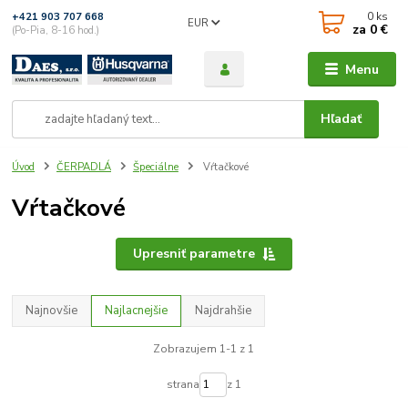
0
ks
+421 903 707 668
EUR
za
0 €
(Po-Pia, 8-16 hod.)
Menu
Hľadať
Úvod
ČERPADLÁ
Špeciálne
Vŕtačkové
Vŕtačkové
Upresniť parametre
Najnovšie
Najlacnejšie
Najdrahšie
Zobrazujem 1-1 z 1
strana
z 1