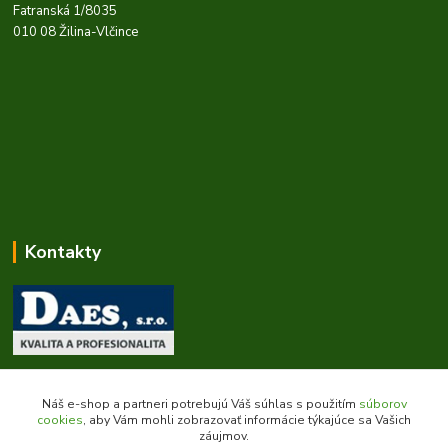
Fatranská 1/8035
010 08 Žilina-Vlčince
Kontakty
Zákaznícka podpora daes.sk
+421 903 707 668
Náš e-shop a partneri potrebujú Váš súhlas s použitím
súborov
(Po-Pia, 8-16 hod.)
cookies
, aby Vám mohli zobrazovať informácie týkajúce sa Vašich
záujmov.