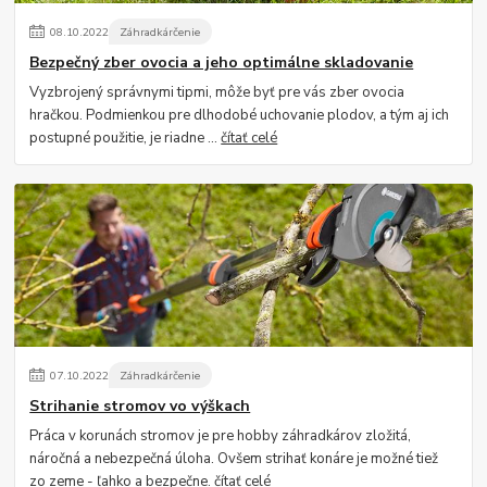
08
.
10
.
2022
Záhradkárčenie
Bezpečný zber ovocia a jeho optimálne skladovanie
Vyzbrojený správnymi tipmi, môže byť pre vás zber ovocia
hračkou. Podmienkou pre dlhodobé uchovanie plodov, a tým aj ich
postupné použitie, je riadne ...
čítať celé
07
.
10
.
2022
Záhradkárčenie
Strihanie stromov vo výškach
Práca v korunách stromov je pre hobby záhradkárov zložitá,
náročná a nebezpečná úloha. Ovšem strihať konáre je možné tiež
zo zeme - ľahko a bezpečne.
čítať celé