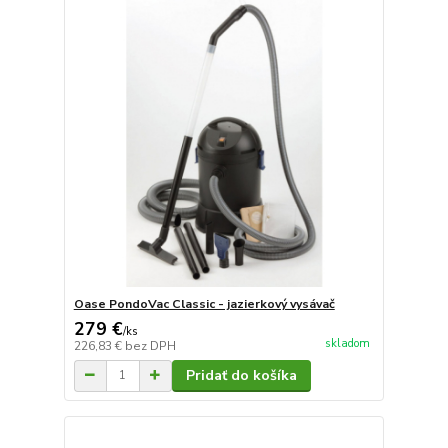
Oase PondoVac Classic - jazierkový vysávač
279 €
/
ks
skladom
226,83 €
bez DPH
Pridať do košíka