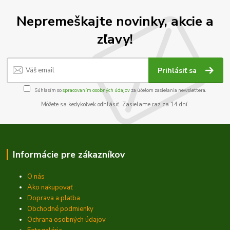
Nepremeškajte novinky, akcie a
zľavy!
Prihlásiť sa
Súhlasím so
spracovaním osobných údajov
za účelom zasielania newslettera.
Môžete sa kedykoľvek odhlásiť. Zasielame raz za 14 dní.
Informácie pre zákazníkov
O nás
Ako nakupovať
Doprava a platba
Obchodné podmienky
Ochrana osobných údajov