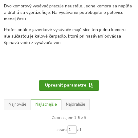
Dvojkomorový vysávač pracuje neustále. Jedna komora sa napľňa
a druhá sa vyprázdňuje. Na vysávanie potrebujete o polovicu
menej času.
Profesionálne jazierkové vysávače majú síce len jednu komoru,
ale súčasťou je kalové čerpadlo, ktoré pri nasávaní odvádza
špinavú vodu z vysávača von.
Upresniť parametre
Najnovšie
Najlacnejšie
Najdrahšie
Zobrazujem 1-5 z 5
strana
z 1