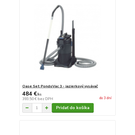
Oase Set PondoVac 3 - jazierkový vysávač
484 €
/
ks
do 3 dní
393,50 €
bez DPH
Pridať do košíka