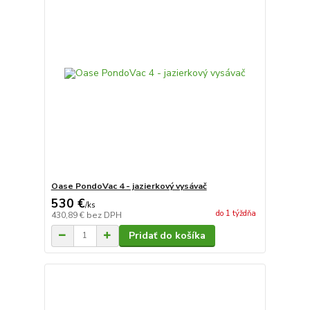
Oase PondoVac 4 - jazierkový vysávač
530 €
/
ks
do 1 týždňa
430,89 €
bez DPH
Pridať do košíka