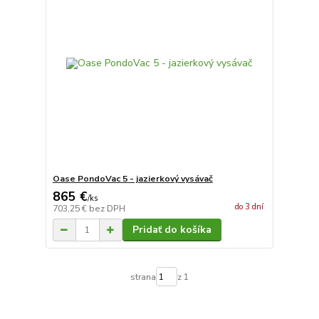
Oase PondoVac 5 - jazierkový vysávač
865 €
/
ks
do 3 dní
703,25 €
bez DPH
Pridať do košíka
strana
z 1