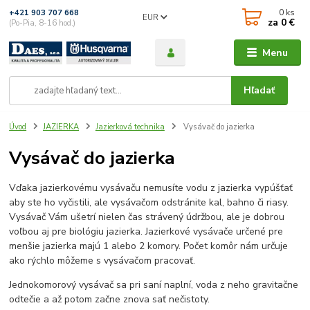
0
ks
+421 903 707 668
EUR
za
0 €
(Po-Pia, 8-16 hod.)
Menu
Hľadať
Úvod
JAZIERKA
Jazierková technika
Vysávač do jazierka
Vysávač do jazierka
Vďaka jazierkovému vysávaču nemusíte vodu z jazierka vypúšťať
aby ste ho vyčistili, ale vysávačom odstránite kal, bahno či riasy.
Vysávač Vám ušetrí nielen čas strávený údržbou, ale je dobrou
voľbou aj pre biológiu jazierka. Jazierkové vysávače určené pre
menšie jazierka majú 1 alebo 2 komory. Počet komôr nám určuje
ako rýchlo môžeme s vysávačom pracovať.
Jednokomorový vysávač sa pri saní naplní, voda z neho gravitačne
odtečie a až potom začne znova sať nečistoty.