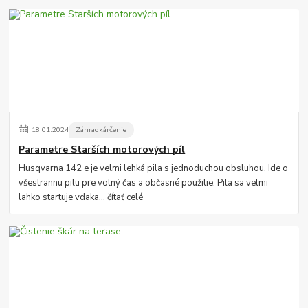
18
.
01
.
2024
Záhradkárčenie
Parametre Starších motorových píl
Husqvarna 142 e je velmi lehká pila s jednoduchou obsluhou. Ide o
všestrannu pilu pre volný čas a občasné použitie. Pila sa velmi
lahko startuje vdaka...
čítať celé