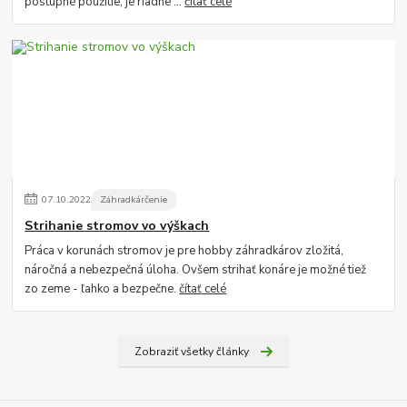
postupné použitie, je riadne ...
čítať celé
07
.
10
.
2022
Záhradkárčenie
Strihanie stromov vo výškach
Práca v korunách stromov je pre hobby záhradkárov zložitá,
náročná a nebezpečná úloha. Ovšem strihať konáre je možné tiež
zo zeme - ľahko a bezpečne.
čítať celé
Zobraziť všetky články