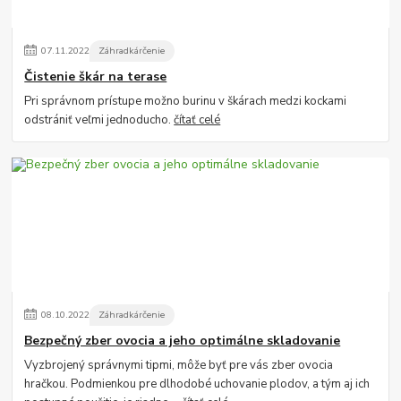
07
.
11
.
2022
Záhradkárčenie
Čistenie škár na terase
Pri správnom prístupe možno burinu v škárach medzi kockami
odstrániť veľmi jednoducho.
čítať celé
08
.
10
.
2022
Záhradkárčenie
Bezpečný zber ovocia a jeho optimálne skladovanie
Vyzbrojený správnymi tipmi, môže byť pre vás zber ovocia
hračkou. Podmienkou pre dlhodobé uchovanie plodov, a tým aj ich