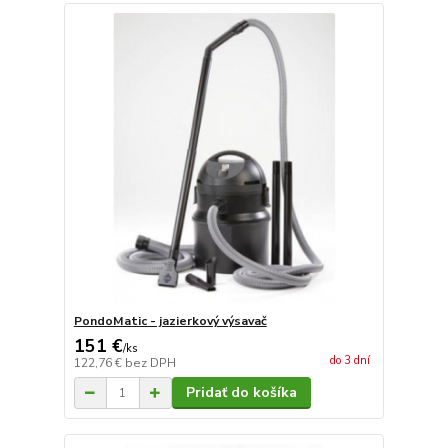
PondoMatic - jazierkový výsavač
151 €
/
ks
do 3 dní
122,76 €
bez DPH
Pridať do košíka