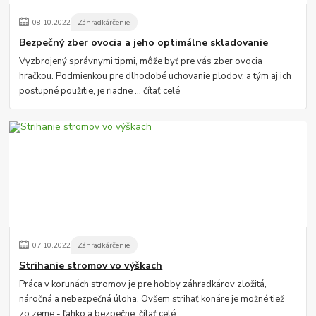
08
.
10
.
2022
Záhradkárčenie
Bezpečný zber ovocia a jeho optimálne skladovanie
Vyzbrojený správnymi tipmi, môže byť pre vás zber ovocia
hračkou. Podmienkou pre dlhodobé uchovanie plodov, a tým aj ich
postupné použitie, je riadne ...
čítať celé
07
.
10
.
2022
Záhradkárčenie
Strihanie stromov vo výškach
Práca v korunách stromov je pre hobby záhradkárov zložitá,
náročná a nebezpečná úloha. Ovšem strihať konáre je možné tiež
zo zeme - ľahko a bezpečne.
čítať celé