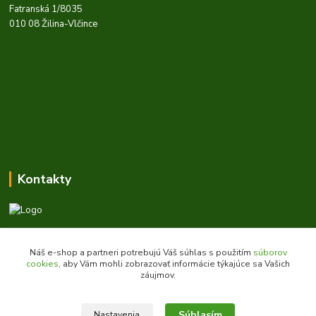
Fatranská 1/8035
010 08 Žilina-Vlčince
Kontakty
Zákaznícka podpora daes.sk
+421 903 707 668
Náš e-shop a partneri potrebujú Váš súhlas s použitím
súborov
(Po-Pia, 8-16 hod.)
cookies
, aby Vám mohli zobrazovať informácie týkajúce sa Vašich
záujmov.
obchod@daes.sk
Súhlasím
Nastavenia