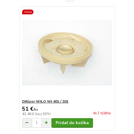
Akcia
Difúzor WILO WJ 401 / 301
51 €
/
ks
do 1 týždňa
41,46 €
bez DPH
Pridať do košíka