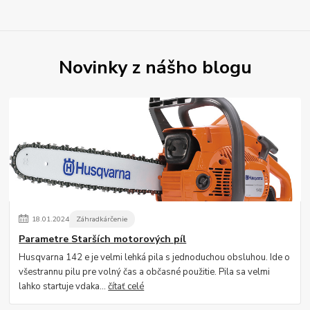
Novinky z nášho blogu
18
.
01
.
2024
Záhradkárčenie
Parametre Starších motorových píl
Husqvarna 142 e je velmi lehká pila s jednoduchou obsluhou. Ide o
všestrannu pilu pre volný čas a občasné použitie. Pila sa velmi
lahko startuje vdaka...
čítať celé