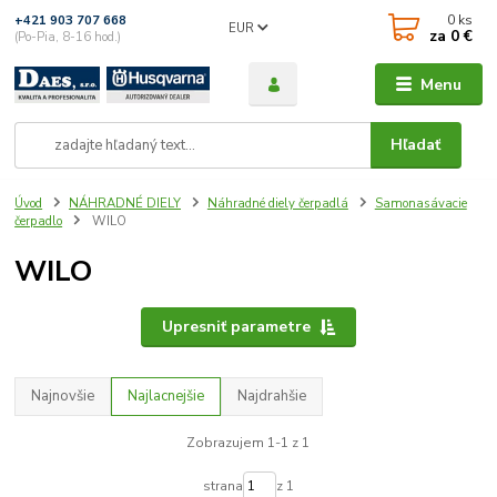
0
ks
+421 903 707 668
EUR
za
0 €
(Po-Pia, 8-16 hod.)
Menu
Hľadať
Úvod
NÁHRADNÉ DIELY
Náhradné diely čerpadlá
Samonasávacie
čerpadlo
WILO
WILO
Upresniť parametre
Najnovšie
Najlacnejšie
Najdrahšie
Zobrazujem 1-1 z 1
strana
z 1