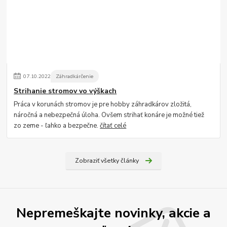
07
.
10
.
2022
Záhradkárčenie
Strihanie stromov vo výškach
Práca v korunách stromov je pre hobby záhradkárov zložitá,
náročná a nebezpečná úloha. Ovšem strihať konáre je možné tiež
zo zeme - ľahko a bezpečne.
čítať celé
Zobraziť všetky články
Nepremeškajte novinky, akcie a