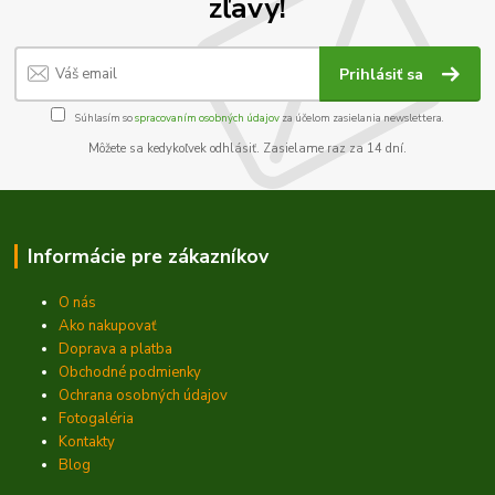
zľavy!
Prihlásiť sa
Súhlasím so
spracovaním osobných údajov
za účelom zasielania newslettera.
Môžete sa kedykoľvek odhlásiť. Zasielame raz za 14 dní.
Informácie pre zákazníkov
O nás
Ako nakupovať
Doprava a platba
Obchodné podmienky
Ochrana osobných údajov
Fotogaléria
Kontakty
Blog