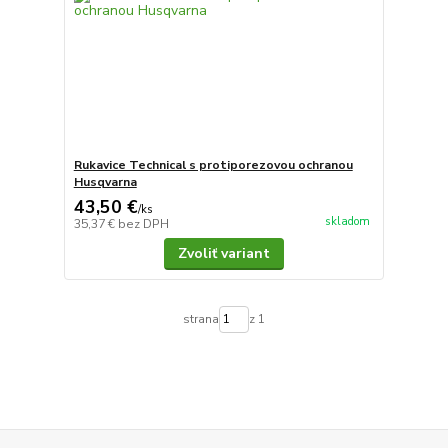
Rukavice Technical s protiporezovou ochranou
Husqvarna
43,50 €
/
ks
skladom
35,37 €
bez DPH
Zvoliť variant
strana
z 1