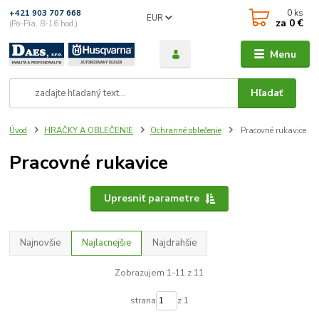
0
ks
+421 903 707 668
EUR
za
0 €
(Po-Pia, 8-16 hod.)
Menu
Hľadať
Úvod
HRAČKY A OBLEČENIE
Ochranné oblečenie
Pracovné rukavice
Pracovné rukavice
Upresniť parametre
Najnovšie
Najlacnejšie
Najdrahšie
Zobrazujem 1-11 z 11
strana
z 1