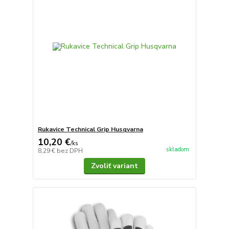
Rukavice Technical Grip Husqvarna
10,20 €
/
ks
skladom
8,29 €
bez DPH
Zvoliť variant