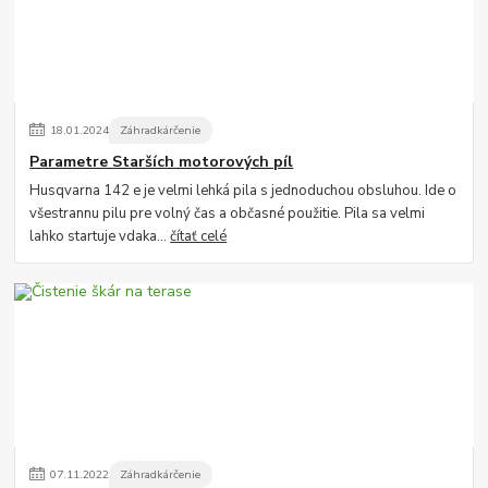
18
.
01
.
2024
Záhradkárčenie
Parametre Starších motorových píl
Husqvarna 142 e je velmi lehká pila s jednoduchou obsluhou. Ide o
všestrannu pilu pre volný čas a občasné použitie. Pila sa velmi
lahko startuje vdaka...
čítať celé
07
.
11
.
2022
Záhradkárčenie