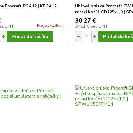
re Procraft PGA12 | KPGA12
Uhlová brúska Procraft PW1
rezací kotúč CD125x1,0 | S
€
30,27 €
Nie je skladom
ez DPH
24,61 €
bez DPH
Pridať do košíka
Pridať do koš