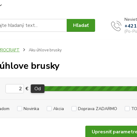
Neviet
Hľadať
+421
(Po-Pi
PROCRAFT
Aku úhlove brusky
úhlove brusky
€
Od
adom
Novinka
Akcia
Doprava ZADARMO
TO
Upresniť parametr