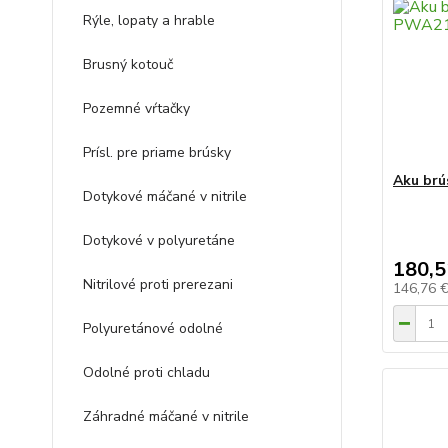
Rýle, lopaty a hrable
Brusný kotouč
Pozemné vŕtačky
Prísl. pre priame brúsky
Aku brú
Dotykové máčané v nitrile
Dotykové v polyuretáne
180,5
Nitrilové proti prerezani
146,76 
Polyuretánové odolné
Odolné proti chladu
Záhradné máčané v nitrile