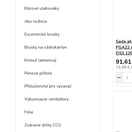
Rázové utahováky
Aku nožnice
Excentrické brusky
Sada ak
Brusky na sádrokarton
PGA22 a
DS3.125
Kotouč lamenový
91,61
74,48 €
Penove pištole
Příslušenství pro vysavač
Vykurovacie ventilátory
Folie
Zváracie drôty CO2