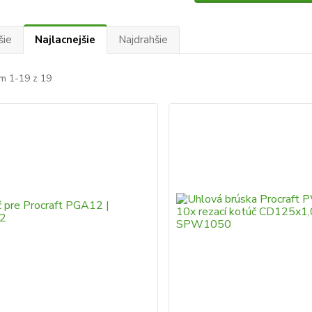
šie
Najlacnejšie
Najdrahšie
m 1-19 z 19