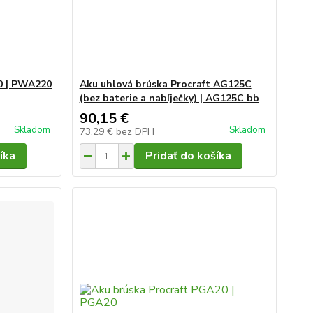
0 | PWA220
Aku uhlová brúska Procraft AG125C
(bez baterie a nabíječky) | AG125C bb
90,15 €
Skladom
Skladom
73,29 €
bez DPH
íka
Pridať do košíka