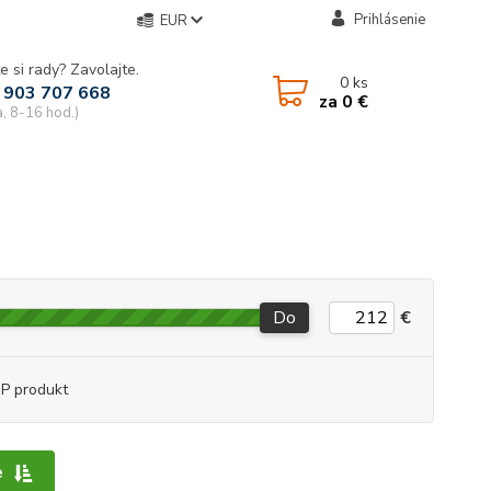
Prihlásenie
EUR
e si rady? Zavolajte.
0
ks
 903 707 668
za
0 €
a, 8-16 hod.)
Do
€
P produkt
e