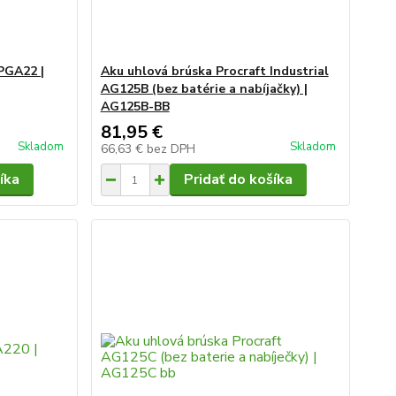
PGA22 |
Aku uhlová brúska Procraft Industrial
AG125B (bez batérie a nabíjačky) |
AG125B-BB
81,95 €
Skladom
Skladom
66,63 €
bez DPH
íka
Pridať do košíka