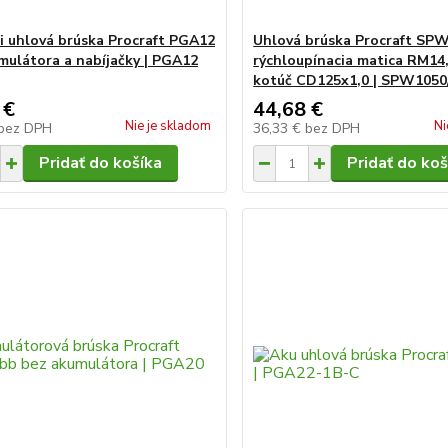
i uhlová brúska Procraft PGA12
Uhlová brúska Procraft SP
mulátora a nabíjačky | PGA12
rýchloupínacia matica RM14,
kotúč CD125x1,0 | SPW105
 €
44,68 €
Nie je skladom
Ni
bez DPH
36,33 €
bez DPH
Pridať do košíka
Pridať do koš