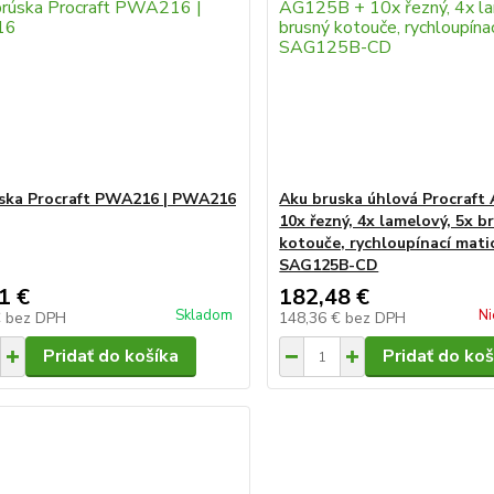
ska Procraft PWA216 | PWA216
Aku bruska úhlová Procraft
10x řezný, 4x lamelový, 5x b
kotouče, rychloupínací matic
SAG125B-CD
1 €
182,48 €
Skladom
Ni
€
bez DPH
148,36 €
bez DPH
Pridať do košíka
Pridať do koš