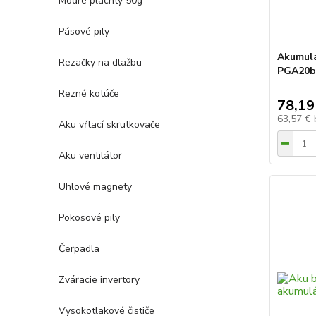
Modré plachty 50g
Pásové pily
Akumulá
Rezačky na dlažbu
PGA20bb
Rezné kotúče
78,19
63,57 €
Aku vŕtací skrutkovače
Aku ventilátor
Uhlové magnety
Pokosové pily
Čerpadla
Zváracie invertory
Vysokotlakové čističe