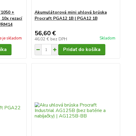
W1050 +
Akumulátorová mini uhlová brúska
 10x rezací
Procraft PGA12 1B | PGA12 1B
0/RM14
56,60 €
e je skladom
Skladom
46,02 €
bez DPH
íka
Pridať do košíka