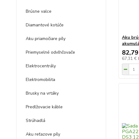
Brúsne valce
Diamantové kotúče
Aku brú
Aku priamočiare píly
akumulá
82,79
Priemyselné odvlhčovače
67,31 €
Elektrocentrály
Elektromobilita
Brusky na vrtáky
Predlžovacie káble
Strúhadlá
Aku reťazove píly