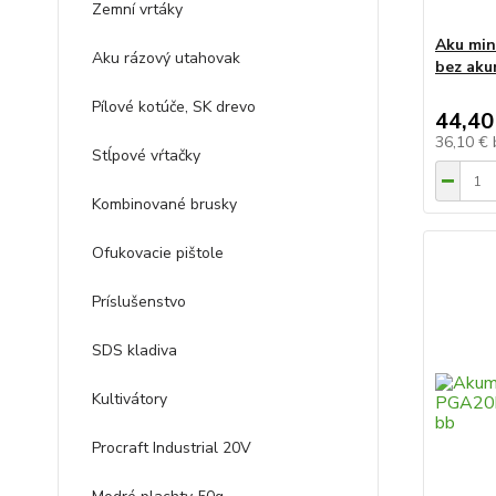
Zemní vrtáky
Aku min
Aku rázový utahovak
bez aku
Pílové kotúče, SK drevo
44,40
36,10 €
Stĺpové vŕtačky
Kombinované brusky
Ofukovacie pištole
Príslušenstvo
SDS kladiva
Kultivátory
Procraft Industrial 20V