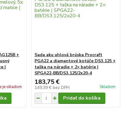
 AG125B +
Sada aku uhlová brúska Procraft
rusný
PGA22 a diamantové kotúče DS3.125 +
e |
taška na náradie + 2× batérie |
SPGA22-BB/DS3.125/2x20-4
183,75 €
e je skladom
Skladom
149,39 €
bez DPH
íka
Pridať do košíka