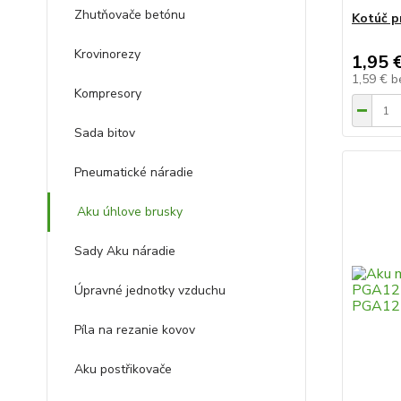
Zhutňovače betónu
Kotúč p
Krovinorezy
1,95 
1,59 €
b
Kompresory
Sada bitov
Pneumatické náradie
Aku úhlove brusky
Sady Aku náradie
Úpravné jednotky vzduchu
Píla na rezanie kovov
Aku postřikovače