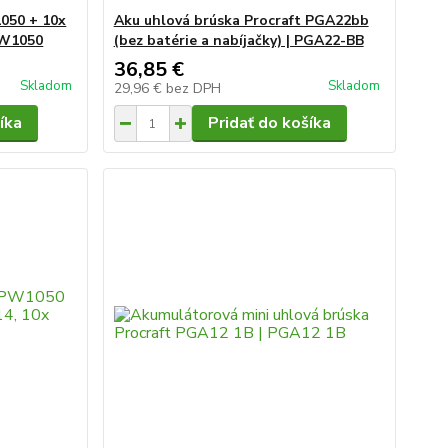
050 + 10x
Aku uhlová brúska Procraft PGA22bb
PW1050
(bez batérie a nabíjačky) | PGA22-BB
36,85 €
Skladom
Skladom
29,96 €
bez DPH
íka
Pridať do košíka