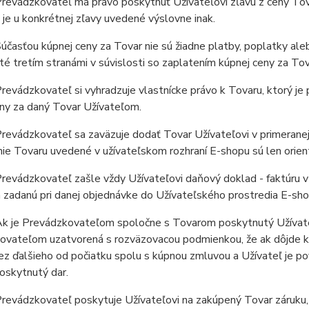
revádzkovateľ má právo poskytnúť Užívateľovi zľavu z ceny Tov
e je u konkrétnej zľavy uvedené výslovne inak.
časťou kúpnej ceny za Tovar nie sú žiadne platby, poplatky aleb
é tretím stranámi v súvislosti so zaplatením kúpnej ceny za Tov
evádzkovateľ si vyhradzuje vlastnícke právo k Tovaru, ktorý j
ny za daný Tovar Užívateľom.
evádzkovateľ sa zaväzuje dodať Tovar Užívateľovi v primeranej
ie Tovaru uvedené v užívateľskom rozhraní E-shopu sú len orien
evádzkovateľ zašle vždy Užívateľovi daňový doklad - faktúru v 
 zadanú pri danej objednávke do Užívateľského prostredia E-sho
k je Prevádzkovateľom spoločne s Tovarom poskytnutý Užívateľ
vateľom uzatvorená s rozväzovacou podmienkou, že ak dôjde k o
ez ďalšieho od počiatku spolu s kúpnou zmluvou a Užívateľ je 
poskytnutý dar.
revádzkovateľ poskytuje Užívateľovi na zakúpený Tovar záruku,