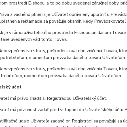
kom prostredí E-shopu, a to po dobu uvedenej záručnej doby, pri
áva z vadného plnenia je Užívateľ oprávnený uplatniť u Prevádz
platnenia reklamácie sa považuje okamih, kedy Prevádzkovateľ 
 je v rámci užívateľského prostredia E-shopu pri danom Tovare 
átane uvedených vád tohto Tovaru.
ebezpečenstvo straty, poškodenia a/alebo zničenia Tovaru, kto
 Spotrebiteľom, momentom prevzatia daného tovaru Užívateľom.
ebezpečenstvo straty, poškodenia a/alebo zničenia Tovaru, kto
potrebiteľom, momentom prevziatia daného tovaru Užívateľom.
eľský účet
teľ má právo zriadiť si Registráciou Užívateľský účet.
ateľ má povinnosť zadať pred vstupom do Užívateľského účtu P
ifikačné údaje Uživateľa zadané pri Registrácii sa považujú za 