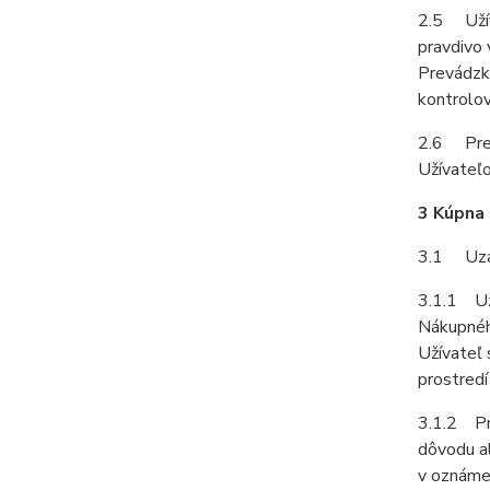
2.5 Užíva
pravdivo 
Prevádzko
kontrolov
2.6 Prev
Užívateľo
3 Kúpna
3.1 Uzat
3.1.1 Uží
Nákupného
Užívateľ 
prostredí
3.1.2 Pr
dôvodu a
v oznámen