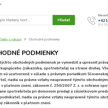
Neviet
Hľadať
+421
(Po-Pi
šetko o nákupe
Obchodné podmienky
HODNÉ PODMIENKY
ýchto obchodných podmienok je vymedziť a upresniť práva 
 kupujúceho (zákazníka, spotrebiteľa) na strane druhej. V
m sú uzatvorené v súlade s právnym poriadkom Slovenskej 
teľ, riadia sa právne vzťahy neupravené týmito obchodný
 v platnom znení, zákonom č. 250/2007 Z. z. o ochrane spo
rane spotrebiteľa pri domovom predaji a zásielkovom predaj
podnikateľ, riadia sa právne vzťahy neupravené týmito o
 zákonník v platnom znení.