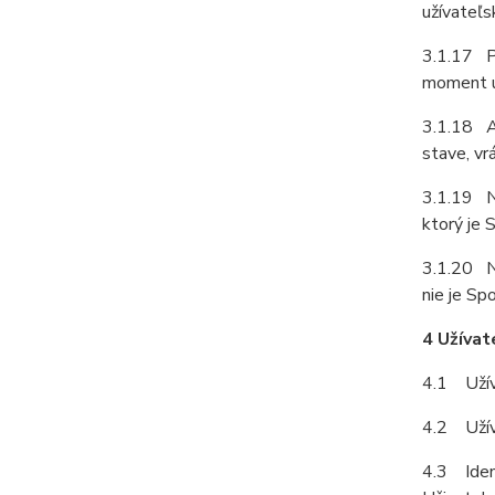
užívateľs
3.1.17 Pr
moment u
3.1.18 Ak
stave, vr
3.1.19 N
ktorý je
3.1.20 N
nie je S
4 Užívat
4.1 Užíva
4.2 Užív
4.3 Ident