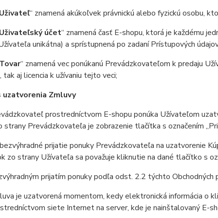
Uživateľ
“ znamená akúkoľvek právnickú alebo fyzickú osobu, kto
Uživateľský účet
“ znamená časť E-shopu, ktorá je každému jedné
žívateľa unikátna) a sprístupnená po zadaní Prístupových údajov
Tovar
“ znamená vec ponúkanú Prevádzkovateľom k predaju Užív
tak aj licencia k užívaniu tejto veci;
 uzatvorenia Zmluvy
ádzkovateľ prostredníctvom E-shopu ponúka Užívateľom uzatvo
 strany Prevádzkovateľa je zobrazenie tlačítka s označením „Pri
ezvýhradné prijatie ponuky Prevádzkovateľa na uzatvorenie Kú
 zo strany Užívateľa sa považuje kliknutie na dané tlačítko s o
ýhradným prijatím ponuky podľa odst. 2.2 týchto Obchodných 
va je uzatvorená momentom, kedy elektronická informácia o klik
stredníctvom siete Internet na server, kde je nainštalovaný E-sh