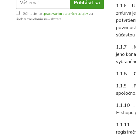
Prihlásiť sa
1.1.6 Uz
zmluva j
Súhlasím so
spracovaním osobných údajov
za
účelom zasielania newslettera.
potvrden
povinnos
súčasťou 
1.1.7 „
jeho kona
vybraného
1.1.8 „
1.1.9 „
spoločnos
1.1.10 „
E-shopu p
1.1.11 „
registrač