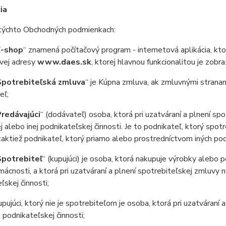
ia
chto Obchodných podmienkach:
E-shop
“ znamená počítačový program - internetová aplikácia, kto
ovej adresy
www.daes.sk
, ktorej hlavnou funkcionalitou je zob
Spotrebiteľská zmluva
“ je Kúpna zmluva, ak zmluvnými stranam
eľ;
redávajúci
“ (dodávateľ) osoba, ktorá pri uzatváraní a plnení s
 alebo inej podnikateľskej činnosti. Je to podnikateľ, ktorý spo
taktiež podnikateľ, ktorý priamo alebo prostredníctvom iných p
Spotrebiteľ
“ (kupujúci) je osoba, ktorá nakupuje výrobky alebo 
mácnosti, a ktorá pri uzatváraní a plnení spotrebiteľskej zmluvy
ľskej činnosti;
ujúci, ktorý nie je spotrebiteľom je osoba, ktorá pri uzatváraní 
j podnikateľskej činnosti;