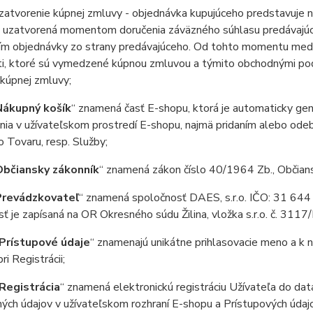
atvorenie kúpnej zmluvy - objednávka kupujúceho predstavuje n
e uzatvorená momentom doručenia záväzného súhlasu predávajúce
ím objednávky zo strany predávajúceho. Od tohto momentu medzi
ti, ktoré sú vymedzené kúpnou zmluvou a týmito obchodnými p
kúpnej zmluvy;
Nákupný košík
“ znamená časť E-shopu, ktorá je automaticky gene
nia v užívateľskom prostredí E-shopu, najmä pridaním alebo od
 Tovaru, resp. Služby;
Občiansky zákonník
“ znamená zákon číslo 40/1964 Zb., Občians
Prevádzkovateľ
“ znamená spoločnosť DAES, s.r.o. IČO: 31 644
ť je zapísaná na OR Okresného súdu Žilina, vložka s.r.o. č. 3117/
Prístupové údaje
“ znamenajú unikátne prihlasovacie meno a k
ri Registrácii;
Registrácia
“ znamená elektronickú registráciu Užívateľa do da
ných údajov v užívateľskom rozhraní E-shopu a Prístupových úda