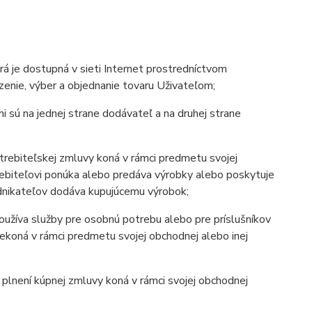
rá je dostupná v sieti Internet prostredníctvom
razenie, výber a objednanie tovaru Uživateľom;
i sú na jednej strane dodávateľ a na druhej strane
potrebiteľskej zmluvy koná v rámci predmetu svojej
trebiteľovi ponúka alebo predáva výrobky alebo poskytuje
odnikateľov dodáva kupujúcemu výrobok;
používa služby pre osobnú potrebu alebo pre príslušníkov
 nekoná v rámci predmetu svojej obchodnej alebo inej
a plnení kúpnej zmluvy koná v rámci svojej obchodnej