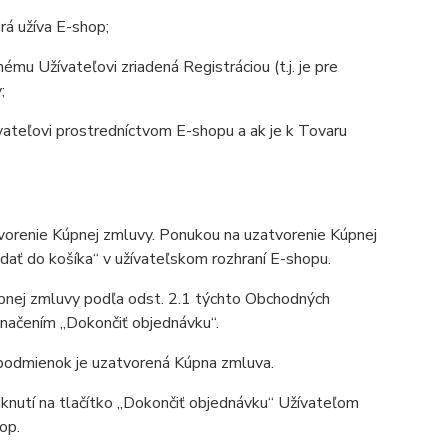
rá užíva E-shop;
mu Užívateľovi zriadená Registráciou (t.j. je pre
;
ateľovi prostredníctvom E-shopu a ak je k Tovaru
renie Kúpnej zmluvy. Ponukou na uzatvorenie Kúpnej
dať do košíka“ v užívateľskom rozhraní E-shopu.
pnej zmluvy podľa odst. 2.1 týchto Obchodných
značením „Dokončiť objednávku“.
podmienok je uzatvorená Kúpna zmluva.
nutí na tlačítko „Dokončiť objednávku“ Užívateľom
op.