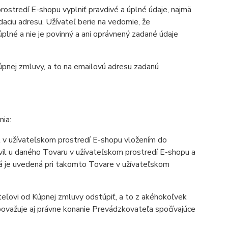
ostredí E-shopu vyplniť pravdivé a úplné údaje, najmä
daciu adresu. Užívateľ berie na vedomie, že
lné a nie je povinný a ani oprávnený zadané údaje
pnej zmluvy, a to na emailovú adresu zadanú
ia:
l v užívateľskom prostredí E-shopu vložením do
avil u daného Tovaru v užívateľskom prostredí E-shopu a
rá je uvedená pri takomto Tovare v užívateľskom
ľovi od Kúpnej zmluvy odstúpiť, a to z akéhokoľvek
ovažuje aj právne konanie Prevádzkovateľa spočívajúce