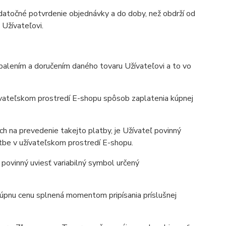
atočné potvrdenie objednávky a do doby, než obdrží od
 Užívateľovi.
balením a doručením daného tovaru Užívateľovi a to vo
ívateľskom prostredí E-shopu spôsob zaplatenia kúpnej
h na prevedenie takejto platby, je Užívateľ povinný
atbe v užívateľskom prostredí E-shopu.
ovinný uviesť variabilný symbol určený
kúpnu cenu splnená momentom pripísania príslušnej