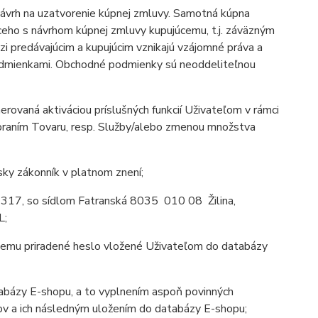
ávrh na uzatvorenie kúpnej zmluvy. Samotná kúpna
ho s návrhom kúpnej zmluvy kupujúcemu, t.j. záväzným
 predávajúcim a kupujúcim vznikajú vzájomné práva a
odmienkami. Obchodné podmienky sú neoddeliteľnou
rovaná aktiváciou príslušných funkcií Uživateľom v rámci
ebraním Tovaru, resp. Služby/alebo zmenou množstva
ky zákonník v platnom znení;
 317, so sídlom Fatranská 8035 010 08 Žilina,
L;
 nemu priradené heslo vložené Uživateľom do databázy
tabázy E-shopu, a to vyplnením aspoň povinných
jov a ich následným uložením do databázy E-shopu;