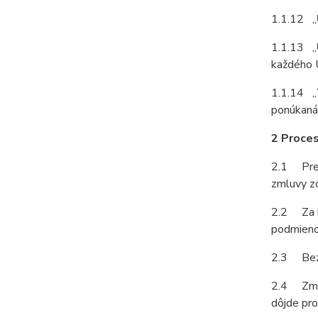
1.1.12 „
1.1.13 „
každého U
1.1.14 „
ponúkaná, 
2 Proces
2.1 Prev
zmluvy zo
2.2 Za b
podmienok
2.3 Bezv
2.4 Zmlu
dôjde pro