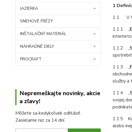
1 Definíc
JAZIERKA
1.1 V tý
SNEHOVÉ FRÉZY
1.1.1 „
INŠTALAČNÝ MATERIÁL
internet
NÁHRADNÉ DIELY
1.1.2 „
spotrebit
PROCRAFT
1.1.3 „
P
obchodnej
služby a 
Nepremeškajte novinky, akcie
1.1.4 „
svojej do
a zľavy!
podnikate
Môžete sa kedykoľvek odhlásiť.
1.1.5 Kup
Zasielame raz za 14 dní.
alebo ine