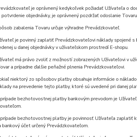
evádzkovateľ je oprávnený kedykoľvek požiadať Užívateľa o dod
 potvrdenie objednávky, je oprávnený pozdržať odoslanie Tovaru
ôsob zabalenia Tovaru určuje výhradne Prevádzkovateľ.
vateľ je povinný zaplatiť Prevádzkovateľovi náklady spojené s 
denej u danej objednávky v užívateľskom prostredí E-shopu.
vateľ má právo zvoliť z možností zobrazených Užívateľovi v už
ovar a prípadne ďalšie peňažné plnenia Prevádzkovateľovi.
iaľ niektorý zo spôsobov platby obsahuje informácie o nákladoc
klady na prevedenie tejto platby, ktoré sú uvedené pri danej pl
prípade bezhotovostnej platby bankovým prevodom je Užívateľ p
ovateľom.
rípade bezhotovostnej platby je povinnosť Užívateľa zaplatiť 
na bankový účet určený Prevádzkovateľom.