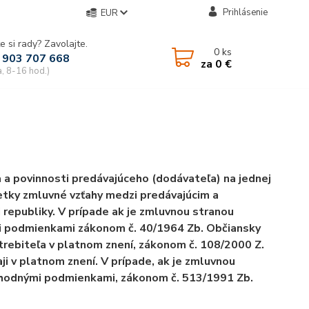
Prihlásenie
EUR
e si rady? Zavolajte.
0
ks
 903 707 668
za
0 €
a, 8-16 hod.)
a povinnosti predávajúceho (dodávateľa) na jednej
šetky zmluvné vzťahy medzi predávajúcim a
republiky. V prípade ak je zmluvnou stranou
mi podmienkami zákonom č. 40/1964 Zb. Občiansky
trebiteľa v platnom znení, zákonom č. 108/2000 Z.
i v platnom znení. V prípade, ak je zmluvnou
bchodnými podmienkami, zákonom č. 513/1991 Zb.