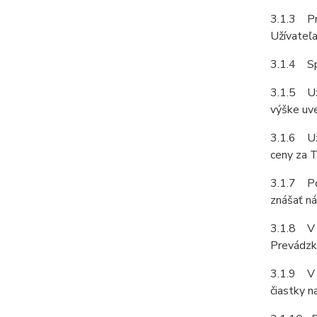
3.1.3 Pr
Užívateľa
3.1.4 Sp
3.1.5 Uží
výške uve
3.1.6 Uží
ceny za T
3.1.7 Pok
znášať ná
3.1.8 V 
Prevádzk
3.1.9 V p
čiastky 