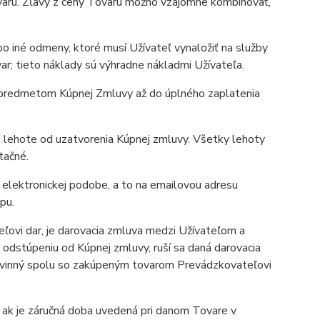
aru. Zľavy z ceny Tovaru možno vzájomne kombinovať,
o iné odmeny, ktoré musí Užívateľ vynaložiť na služby
ar; tieto náklady sú výhradne nákladmi Užívateľa.
e predmetom Kúpnej Zmluvy až do úplného zaplatenia
 lehote od uzatvorenia Kúpnej zmluvy. Všetky lehoty
tačné.
elektronickej podobe, a to na emailovou adresu
pu.
ovi dar, je darovacia zmluva medzi Užívateľom a
dstúpeniu od Kúpnej zmluvy, ruší sa daná darovacia
povinný spolu so zakúpeným tovarom Prevádzkovateľovi
 ak je záručná doba uvedená pri danom Tovare v