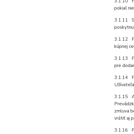
3.1.10 P
pokiaľ ni
3.1.11 Sú
poskytnut
3.1.12 Pr
kúpnej ce
3.1.13 Pr
pre dodan
3.1.14 Pr
Užívateľa
3.1.15 A
Prevádzko
zmluva b
vrátiť aj 
3.1.16 P