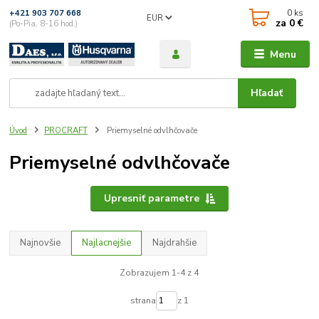
0
ks
+421 903 707 668
EUR
za
0 €
(Po-Pia, 8-16 hod.)
Menu
Hľadať
Úvod
PROCRAFT
Priemyselné odvlhčovače
Priemyselné odvlhčovače
Upresniť parametre
Najnovšie
Najlacnejšie
Najdrahšie
Zobrazujem 1-4 z 4
strana
z 1