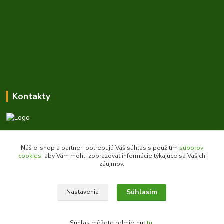
Kontakty
Zákaznícka podpora daes.sk
+421 903 707 668
Náš e-shop a partneri potrebujú Váš súhlas s použitím
súborov
(Po-Pia, 8-16 hod.)
cookies
, aby Vám mohli zobrazovať informácie týkajúce sa Vašich
záujmov.
obchod@daes.sk
Súhlasím
Nastavenia
Súhlas môžete odmietnuť
tu
.