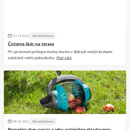
07
.
11
.
2022
Záhradkárčenie
Čistenie škár na terase
Pri správnom prístupe možno burinu v škárach medzi kockami
odstrániť veľmi jednoducho.
čítať celé
08
.
10
.
2022
Záhradkárčenie
Bezpečný zber ovocia a jeho optimálne skladovanie