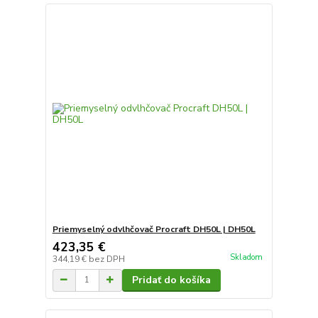
Priemyselný odvlhčovač Procraft DH50L | DH50L
423,35 €
Skladom
344,19 €
bez DPH
Pridať do košíka