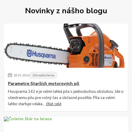
Novinky z nášho blogu
18
.
01
.
2024
Záhradkárčenie
Parametre Starších motorových píl
Husqvarna 142 e je velmi lehká pila s jednoduchou obsluhou. Ide o
všestrannu pilu pre volný čas a občasné použitie. Pila sa velmi
lahko startuje vdaka...
čítať celé