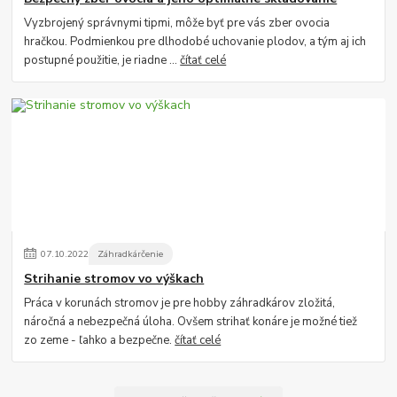
Vyzbrojený správnymi tipmi, môže byť pre vás zber ovocia
hračkou. Podmienkou pre dlhodobé uchovanie plodov, a tým aj ich
postupné použitie, je riadne ...
čítať celé
07
.
10
.
2022
Záhradkárčenie
Strihanie stromov vo výškach
Práca v korunách stromov je pre hobby záhradkárov zložitá,
náročná a nebezpečná úloha. Ovšem strihať konáre je možné tiež
zo zeme - ľahko a bezpečne.
čítať celé