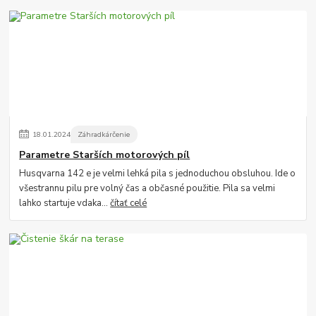
18
.
01
.
2024
Záhradkárčenie
Parametre Starších motorových píl
Husqvarna 142 e je velmi lehká pila s jednoduchou obsluhou. Ide o
všestrannu pilu pre volný čas a občasné použitie. Pila sa velmi
lahko startuje vdaka...
čítať celé