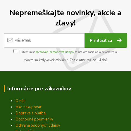
Nepremeškajte novinky, akcie a
zľavy!
Prihlásiť sa
Súhlasím so
spracovaním osobných údajov
za účelom zasielania newslettera.
Môžete sa kedykoľvek odhlásiť. Zasielame raz za 14 dní.
Informácie pre zákazníkov
O nás
Ako nakupovať
Doprava a platba
Obchodné podmienky
Ochrana osobných údajov