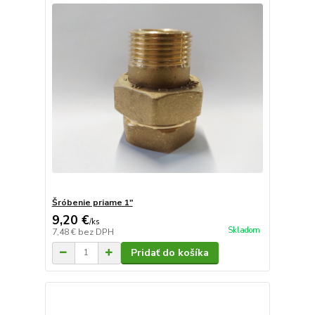
Šróbenie priame 1"
9,20 €
/
ks
Skladom
7,48 €
bez DPH
Pridať do košíka