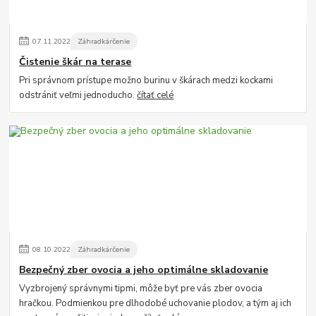
07
.
11
.
2022
Záhradkárčenie
Čistenie škár na terase
Pri správnom prístupe možno burinu v škárach medzi kockami
odstrániť veľmi jednoducho.
čítať celé
08
.
10
.
2022
Záhradkárčenie
Bezpečný zber ovocia a jeho optimálne skladovanie
Vyzbrojený správnymi tipmi, môže byť pre vás zber ovocia
hračkou. Podmienkou pre dlhodobé uchovanie plodov, a tým aj ich