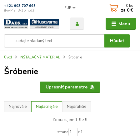
0
ks
+421 903 707 668
EUR
za
0 €
(Po-Pia, 8-16 hod.)
Menu
Hľadať
Úvod
INŠTALAČNÝ MATERIÁL
Šróbenie
Šróbenie
Upresniť parametre
Najnovšie
Najlacnejšie
Najdrahšie
Zobrazujem 1-5 z 5
strana
z 1