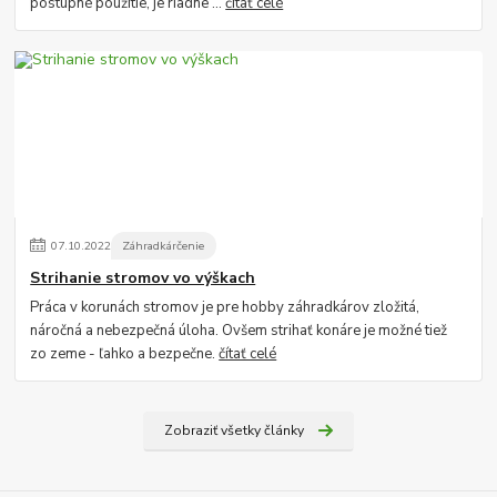
postupné použitie, je riadne ...
čítať celé
07
.
10
.
2022
Záhradkárčenie
Strihanie stromov vo výškach
Práca v korunách stromov je pre hobby záhradkárov zložitá,
náročná a nebezpečná úloha. Ovšem strihať konáre je možné tiež
zo zeme - ľahko a bezpečne.
čítať celé
Zobraziť všetky články