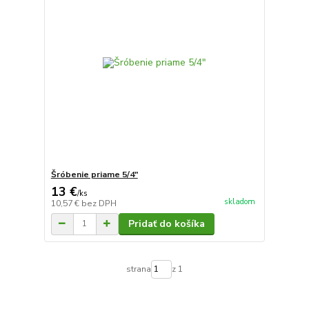
Šróbenie priame 5/4"
13 €
/
ks
skladom
10,57 €
bez DPH
Pridať do košíka
strana
z 1