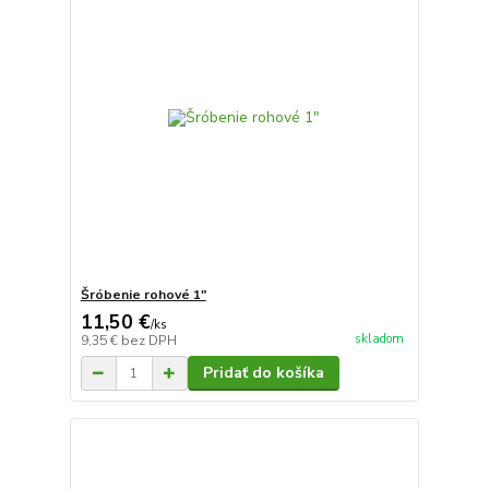
Šróbenie rohové 1"
11,50 €
/
ks
skladom
9,35 €
bez DPH
Pridať do košíka