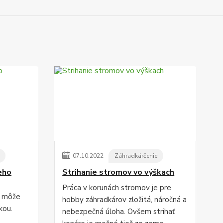
07
.
10
.
2022
Záhradkárčenie
eho
Strihanie stromov vo výškach
Práca v korunách stromov je pre
, môže
hobby záhradkárov zložitá, náročná a
kou.
nebezpečná úloha. Ovšem strihať