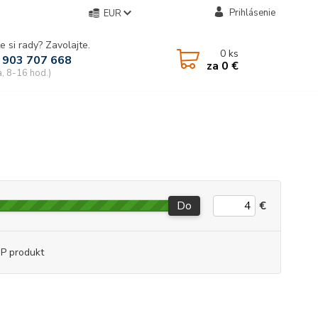
Prihlásenie
EUR
e si rady? Zavolajte.
0
ks
 903 707 668
za
0 €
a, 8-16 hod.)
Do
€
P produkt