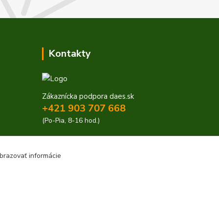
Kontakty
Zákaznícka podpora daes.sk
+421 903 707 668
(Po-Pia, 8-16 hod.)
obchod@daes.sk
brazovať informácie