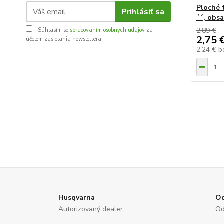
Ploché 
Prihlásiť sa
´´, obsa
2,89 €
Súhlasím so
spracovaním osobných údajov
za
2,75 
účelom zasielania newslettera.
2,24 €
b
Husqvarna
Od
Autorizovaný dealer
Od