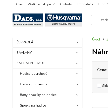
O nás
Všetko o nákupe
Kontakty
Fotogaléria
Blog
Úvod
ČERPADLÁ
Náhr
ZÁVLAHY
ZÁHRADNÉ HADICE
Cena:
Hadice povrchové
Hadice podzemné
Skl
Boxy a vozíky na hadice
Spojky na hadice