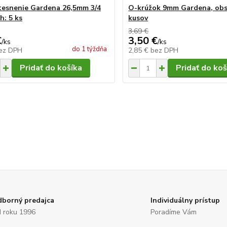
tesnenie Gardena 26,5mm 3/4
O-krúžok 9mm Gardena, obs
h: 5 ks
kusov
3,69 €
€
3,50 €
/
ks
/
ks
do 1 týždňa
ez DPH
2,85 €
bez DPH
Pridať do košíka
Pridať do koš
borný predajca
Individuálny prístup
 roku 1996
Poradíme Vám