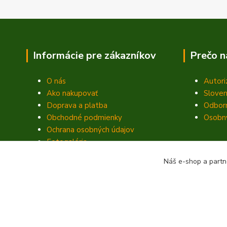
Informácie pre zákazníkov
Prečo n
O nás
Autori
Ako nakupovať
Sloven
Doprava a platba
Odbor
Obchodné podmienky
Osobný
Ochrana osobných údajov
Fotogaléria
Kontakty
Náš e-shop a partn
Blog