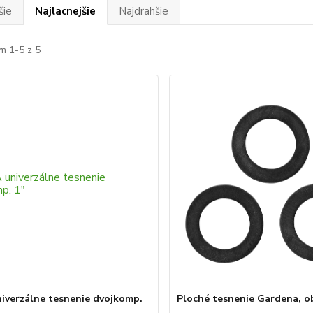
šie
Najlacnejšie
Najdrahšie
m 1-5 z 5
iverzálne tesnenie dvojkomp.
Ploché tesnenie Gardena, ob