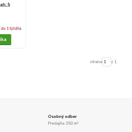
ah: 5
do 1 týždňa
íka
strana
z 1
Osobný odber
Predajňa 350 m²