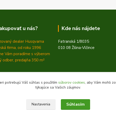
akupovať u nás?
Kde nás nájdete
zovaný dealer Husqvarna
Fatranská 1/8035
ská firma, od roku 1996
010 08 Žilina-Vlčince
ne Vám poradíme s výberom
 odber, predajňa 350
m²
eri potrebujú Váš súhlas s použitím
súborov cookies
, aby Vám mohli zo
týkajúce sa Vašich záujmov.
Súhlasím
Nastavenia