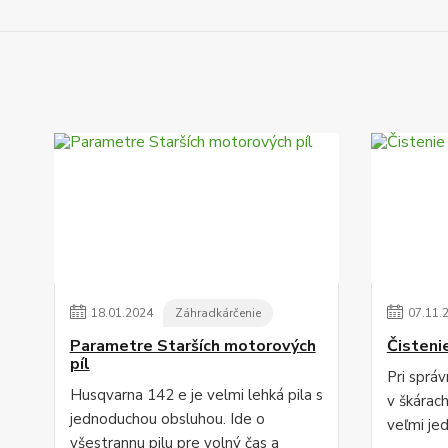
18
.
01
.
2024
Záhradkárčenie
07
.
11
.
Parametre Starších motorových
Čisteni
píl
Pri sprá
Husqvarna 142 e je velmi lehká pila s
v škárac
jednoduchou obsluhou. Ide o
veľmi je
všestrannu pilu pre volný čas a