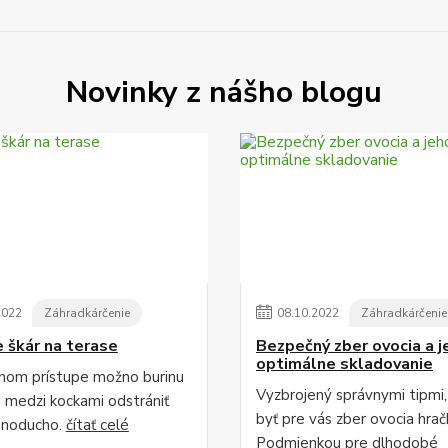
Novinky z nášho blogu
2022
Záhradkárčenie
08
.
10
.
2022
Záhradkárčenie
e škár na terase
Bezpečný zber ovocia a j
optimálne skladovanie
vnom prístupe možno burinu
Vyzbrojený správnymi tipmi
h medzi kockami odstrániť
byť pre vás zber ovocia hrač
dnoducho.
čítať celé
Podmienkou pre dlhodobé