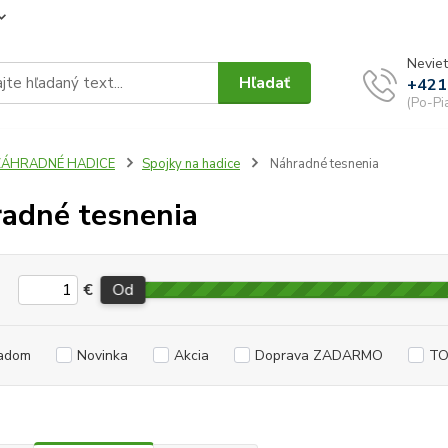
Neviet
Hľadať
+421
(Po-Pi
ZÁHRADNÉ HADICE
Spojky na hadice
Náhradné tesnenia
adné tesnenia
€
Od
adom
Novinka
Akcia
Doprava ZADARMO
TO