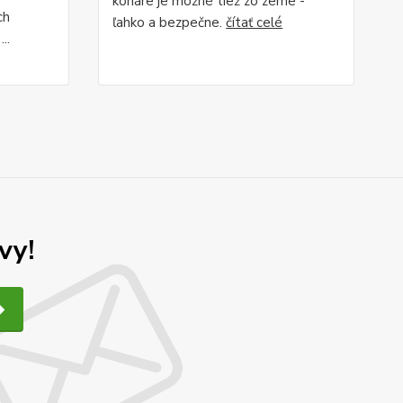
konáre je možné tiež zo zeme -
ch
ľahko a bezpečne.
čítať celé
..
vy!