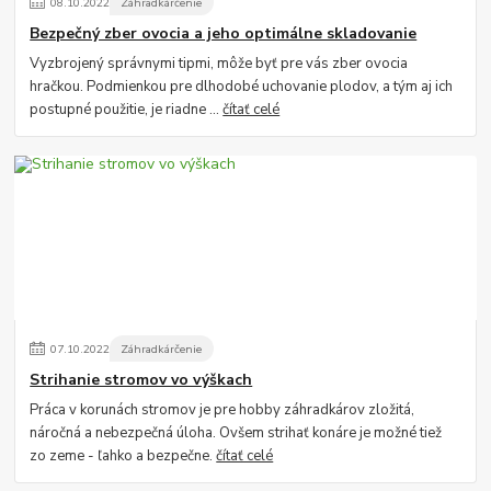
08
.
10
.
2022
Záhradkárčenie
Bezpečný zber ovocia a jeho optimálne skladovanie
Vyzbrojený správnymi tipmi, môže byť pre vás zber ovocia
hračkou. Podmienkou pre dlhodobé uchovanie plodov, a tým aj ich
postupné použitie, je riadne ...
čítať celé
07
.
10
.
2022
Záhradkárčenie
Strihanie stromov vo výškach
Práca v korunách stromov je pre hobby záhradkárov zložitá,
náročná a nebezpečná úloha. Ovšem strihať konáre je možné tiež
zo zeme - ľahko a bezpečne.
čítať celé