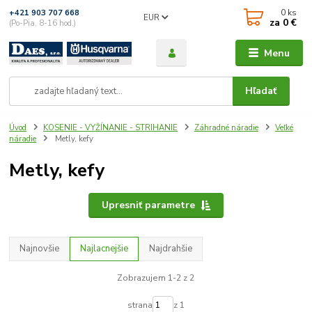
0
ks
+421 903 707 668
EUR
za
0 €
(Po-Pia, 8-16 hod.)
Menu
Hľadať
Úvod
KOSENIE - VYŽÍNANIE - STRIHANIE
Záhradné náradie
Veľké
náradie
Metly, kefy
Metly, kefy
Upresniť parametre
Najnovšie
Najlacnejšie
Najdrahšie
Zobrazujem 1-2 z 2
strana
z 1