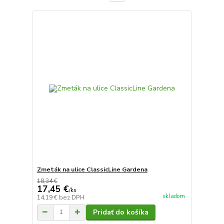
Zmeták na ulice ClassicLine Gardena
18,34 €
17,45 €
/
ks
skladom
14,19 €
bez DPH
Pridať do košíka