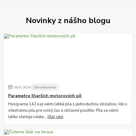
Novinky z nášho blogu
18
.
01
.
2024
Záhradkárčenie
Parametre Starších motorových píl
Husqvarna 142 e je velmi lehká pila s jednoduchou obsluhou. Ide o
všestrannu pilu pre volný čas a občasné použitie. Pila sa velmi
lahko startuje vdaka...
čítať celé