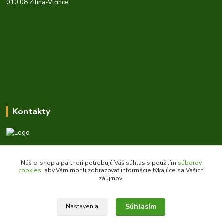
010 08 Žilina-Vlčince
Kontakty
Zákaznícka podpora daes.sk
+421 903 707 668
Náš e-shop a partneri potrebujú Váš súhlas s použitím
súborov
(Po-Pia, 8-16 hod.)
cookies
, aby Vám mohli zobrazovať informácie týkajúce sa Vašich
záujmov.
obchod@daes.sk
Súhlasím
Nastavenia