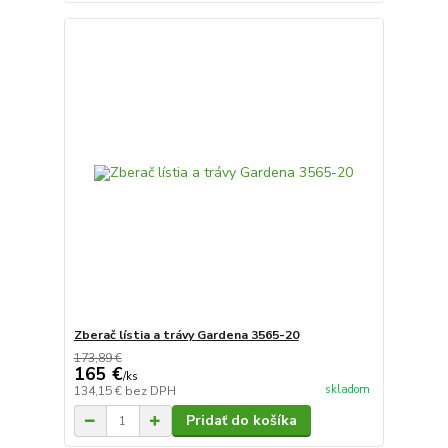
Zberač lístia a trávy Gardena 3565-20
173,89 €
165 €
/
ks
skladom
134,15 €
bez DPH
Pridať do košíka