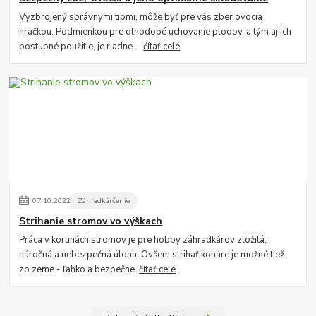
Vyzbrojený správnymi tipmi, môže byť pre vás zber ovocia
hračkou. Podmienkou pre dlhodobé uchovanie plodov, a tým aj ich
postupné použitie, je riadne ...
čítať celé
07
.
10
.
2022
Záhradkárčenie
Strihanie stromov vo výškach
Práca v korunách stromov je pre hobby záhradkárov zložitá,
náročná a nebezpečná úloha. Ovšem strihať konáre je možné tiež
zo zeme - ľahko a bezpečne.
čítať celé