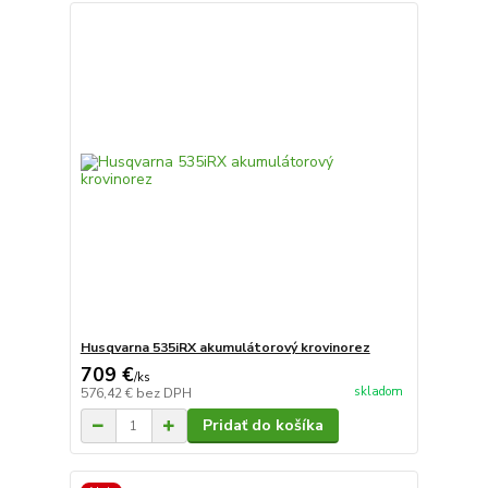
Husqvarna 535iRX akumulátorový krovinorez
709 €
/
ks
skladom
576,42 €
bez DPH
Pridať do košíka