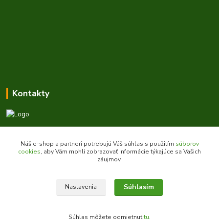
Kontakty
Zákaznícka podpora daes.sk
+421 903 707 668
Náš e-shop a partneri potrebujú Váš súhlas s použitím
súborov
(Po-Pia, 8-16 hod.)
cookies
, aby Vám mohli zobrazovať informácie týkajúce sa Vašich
záujmov.
obchod@daes.sk
Súhlasím
Nastavenia
Súhlas môžete odmietnuť
tu
.