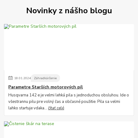
Novinky z nášho blogu
18
.
01
.
2024
Záhradkárčenie
Parametre Starších motorových píl
Husqvarna 142 e je velmi lehká pila s jednoduchou obsluhou. Ide o
všestrannu pilu pre volný čas a občasné použitie. Pila sa velmi
lahko startuje vdaka...
čítať celé