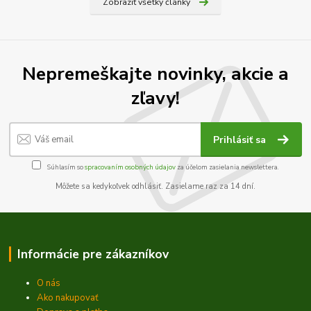
Zobraziť všetky články
Nepremeškajte novinky, akcie a
zľavy!
Prihlásiť sa
Súhlasím so
spracovaním osobných údajov
za účelom zasielania newslettera.
Môžete sa kedykoľvek odhlásiť. Zasielame raz za 14 dní.
Informácie pre zákazníkov
O nás
Ako nakupovať