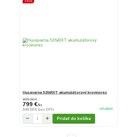
Akcia
Husqvarna 535iRXT akumulátorový krovinorez
899,90 €
799 €
/
ks
skladom
649,59 €
bez DPH
Pridať do košíka