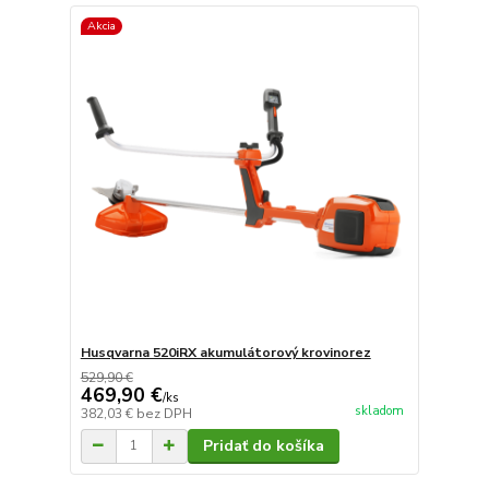
Akcia
Husqvarna 520iRX akumulátorový krovinorez
529,90 €
469,90 €
/
ks
skladom
382,03 €
bez DPH
Pridať do košíka