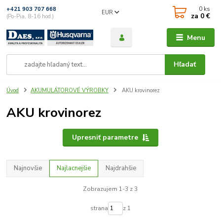
0
ks
+421 903 707 668
EUR
za
0 €
(Po-Pia, 8-16 hod.)
Menu
Hľadať
Úvod
AKUMULÁTOROVÉ VÝROBKY
AKU krovinorez
AKU krovinorez
Upresniť parametre
Najnovšie
Najlacnejšie
Najdrahšie
Zobrazujem 1-3 z 3
strana
z 1