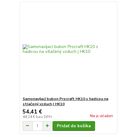
Samonavíjací bubon Procraft HK10 s hadicou na
stlačený vzduch | HK10
54,41 €
Nie je skladom
44,24 €
bez DPH
Pridať do košíka