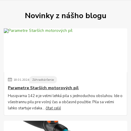
Novinky z nášho blogu
18
.
01
.
2024
Záhradkárčenie
Parametre Starších motorových píl
Husqvarna 142 e je velmi lehká pila s jednoduchou obsluhou. Ide o
všestrannu pilu pre volný čas a občasné použitie. Pila sa velmi
lahko startuje vdaka...
čítať celé