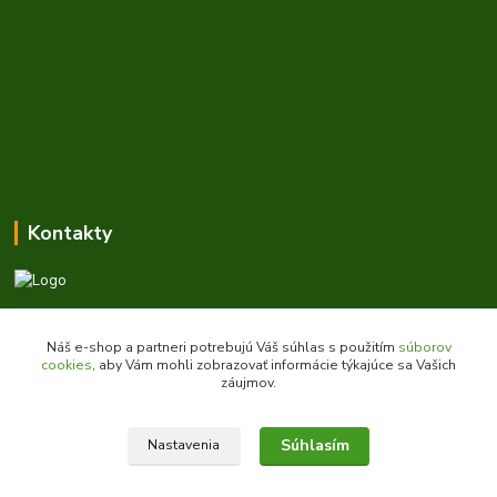
Kontakty
Zákaznícka podpora daes.sk
+421 903 707 668
Náš e-shop a partneri potrebujú Váš súhlas s použitím
súborov
(Po-Pia, 8-16 hod.)
cookies
, aby Vám mohli zobrazovať informácie týkajúce sa Vašich
záujmov.
obchod@daes.sk
Súhlasím
Nastavenia