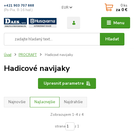
0
ks
+421 903 707 668
EUR
za
0 €
(Po-Pia, 8-16 hod.)
Menu
Hľadať
Úvod
PROCRAFT
Hadicové navijaky
Hadicové navijaky
Upresniť parametre
Najnovšie
Najlacnejšie
Najdrahšie
Zobrazujem 1-4 z 4
strana
z 1