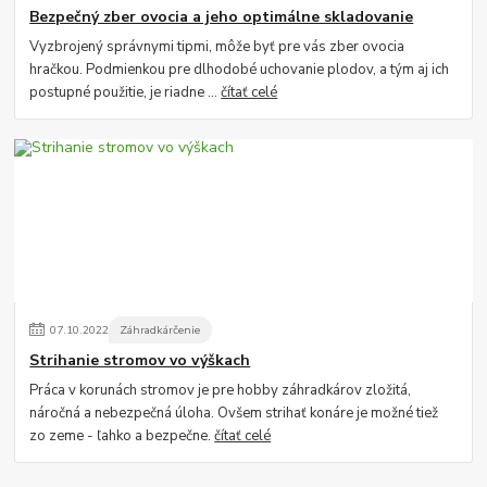
Bezpečný zber ovocia a jeho optimálne skladovanie
Vyzbrojený správnymi tipmi, môže byť pre vás zber ovocia
hračkou. Podmienkou pre dlhodobé uchovanie plodov, a tým aj ich
postupné použitie, je riadne ...
čítať celé
07
.
10
.
2022
Záhradkárčenie
Strihanie stromov vo výškach
Práca v korunách stromov je pre hobby záhradkárov zložitá,
náročná a nebezpečná úloha. Ovšem strihať konáre je možné tiež
zo zeme - ľahko a bezpečne.
čítať celé