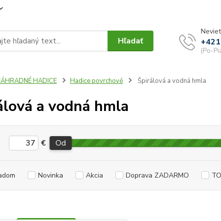
Neviet
Hľadať
+421
(Po-Pi
ZÁHRADNÉ HADICE
Hadice povrchové
Špirálová a vodná hmla
álová a vodná hmla
€
Od
adom
Novinka
Akcia
Doprava ZADARMO
TO