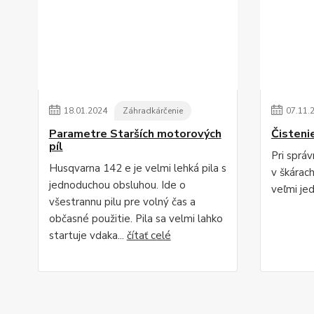
18
.
01
.
2024
Záhradkárčenie
07
.
11
.
Parametre Starších motorových
Čisteni
píl
Pri sprá
Husqvarna 142 e je velmi lehká pila s
v škárac
jednoduchou obsluhou. Ide o
veľmi je
všestrannu pilu pre volný čas a
občasné použitie. Pila sa velmi lahko
startuje vdaka...
čítať celé