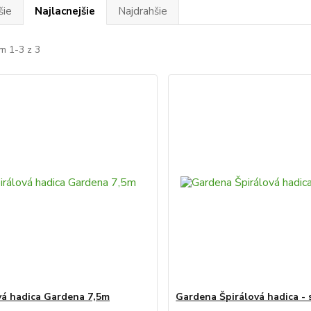
šie
Najlacnejšie
Najdrahšie
m 1-3 z 3
vá hadica Gardena 7,5m
Gardena Špirálová hadica - 