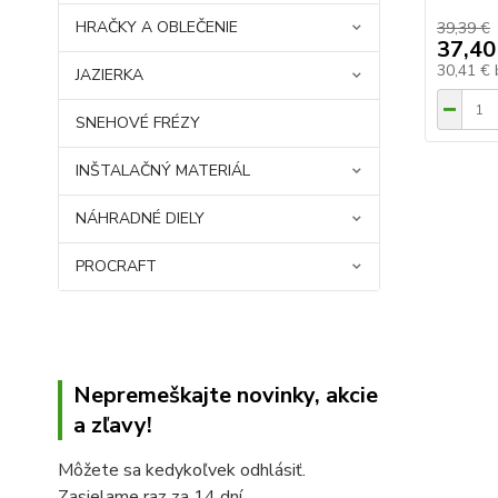
HRAČKY A OBLEČENIE
39,39 €
37,40
30,41 €
JAZIERKA
SNEHOVÉ FRÉZY
INŠTALAČNÝ MATERIÁL
NÁHRADNÉ DIELY
PROCRAFT
Nepremeškajte novinky, akcie
a zľavy!
Môžete sa kedykoľvek odhlásiť.
Zasielame raz za 14 dní.