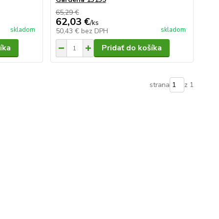
65,29 €
62,03 €
/
ks
skladom
skladom
50,43 €
bez DPH
íka
Pridať do košíka
strana
z 1