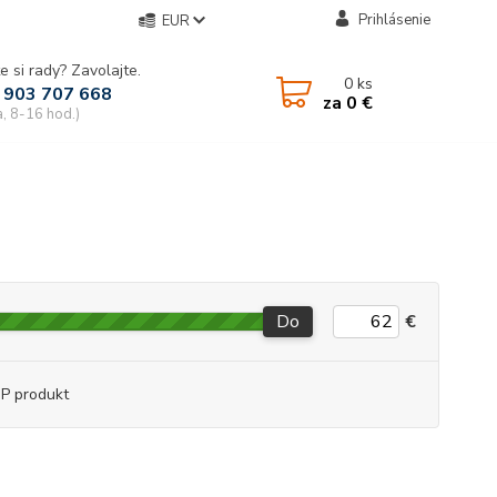
Prihlásenie
EUR
e si rady? Zavolajte.
0
ks
 903 707 668
za
0 €
a, 8-16 hod.)
Do
€
P produkt