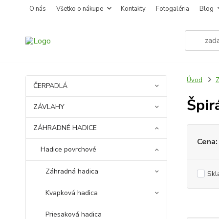
O nás
Všetko o nákupe
Kontakty
Fotogaléria
Blog
Úvod
ČERPADLÁ
Špir
ZÁVLAHY
ZÁHRADNÉ HADICE
Cena:
Hadice povrchové
Záhradná hadica
Skl
Kvapková hadica
Priesaková hadica