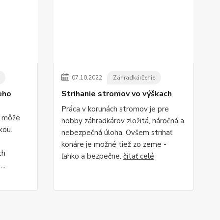
07
.
10
.
2022
Záhradkárčenie
eho
Strihanie stromov vo výškach
Práca v korunách stromov je pre
, môže
hobby záhradkárov zložitá, náročná a
kou.
nebezpečná úloha. Ovšem strihať
konáre je možné tiež zo zeme -
ch
ľahko a bezpečne.
čítať celé
..