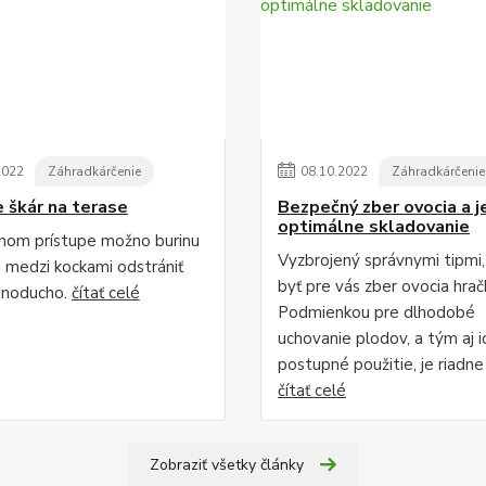
2022
Záhradkárčenie
08
.
10
.
2022
Záhradkárčenie
e škár na terase
Bezpečný zber ovocia a j
optimálne skladovanie
vnom prístupe možno burinu
Vyzbrojený správnymi tipmi
h medzi kockami odstrániť
byť pre vás zber ovocia hrač
dnoducho.
čítať celé
Podmienkou pre dlhodobé
uchovanie plodov, a tým aj i
postupné použitie, je riadne .
čítať celé
Zobraziť všetky články