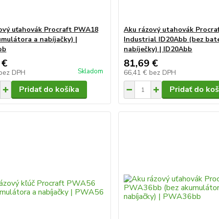
ový uťahovák Procraft PWA18
Aku rázový utahovák Procra
mulátora a nabíjačky) |
Industrial ID20Abb (bez bate
bb
nabíječky) | ID20Abb
 €
81,69 €
Skladom
bez DPH
66,41 €
bez DPH
Pridať do košíka
Pridať do koš