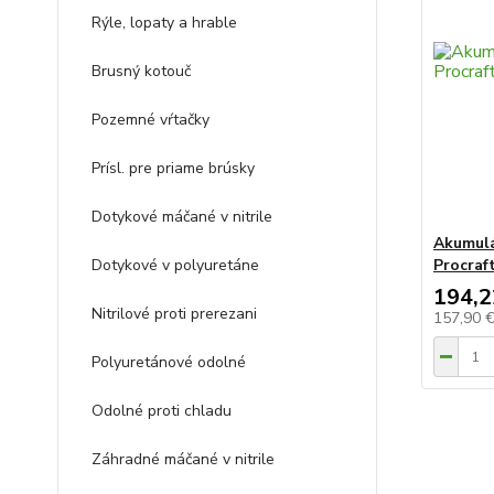
Rýle, lopaty a hrable
Brusný kotouč
Pozemné vŕtačky
Prísl. pre priame brúsky
Dotykové máčané v nitrile
Akumulá
Dotykové v polyuretáne
Procraf
194,2
Nitrilové proti prerezani
157,90 
Polyuretánové odolné
Odolné proti chladu
Záhradné máčané v nitrile