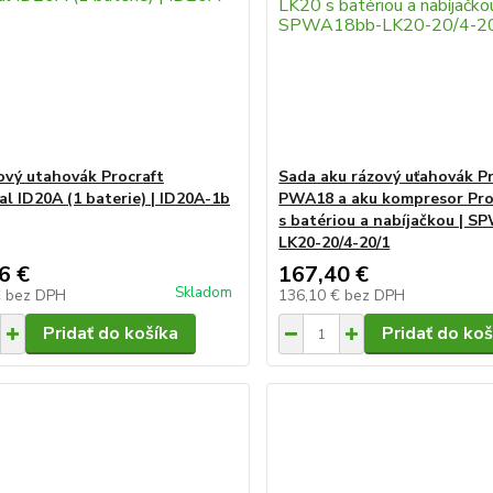
ový utahovák Procraft
Sada aku rázový uťahovák P
al ID20A (1 baterie) | ID20A-1b
PWA18 a aku kompresor Pro
s batériou a nabíjačkou | 
LK20-20/4-20/1
6 €
167,40 €
Skladom
€
bez DPH
136,10 €
bez DPH
Pridať do košíka
Pridať do koš