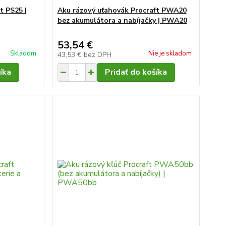
t PS25 |
Aku rázový uťahovák Procraft PWA20
bez akumulátora a nabíjačky | PWA20
53,54 €
Skladom
Nie je skladom
43,53 €
bez DPH
íka
Pridať do košíka