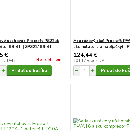
ový utahovák Procraft PS22bb
Aku rázový kľúč Procraft P
itu IBS-41. | SPS22/IBS-41
akumulátora a nabíjačky) |
5 €
124,44 €
Nie je skladom
bez DPH
101,17 €
bez DPH
Pridať do košíka
Pridať do koš