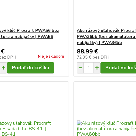
ový kľúč Procraft PWA56 bez
Aku rázový uťahovák Procra
tora a nabíjačky | PWA56
PWA36bb (bez akumulátora
nabíjačky) | PWA36bb
 €
88,99 €
Nie je skladom
bez DPH
72,35 €
bez DPH
Pridať do košíka
Pridať do koš