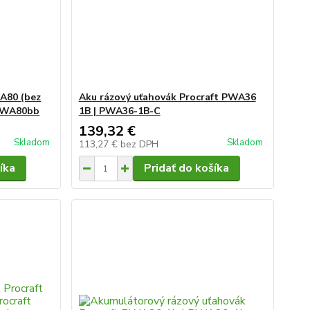
WA80 (bez
Aku rázový uťahovák Procraft PWA36
 PWA80bb
1B | PWA36-1B-C
139,32 €
Skladom
Skladom
113,27 €
bez DPH
íka
Pridať do košíka