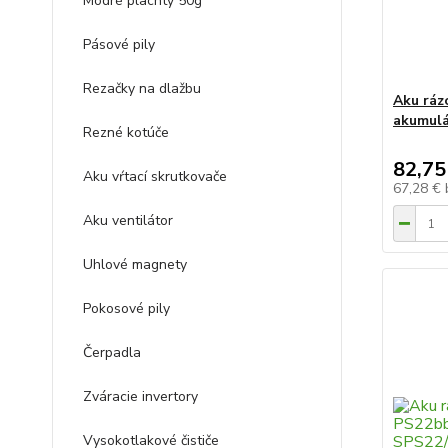
Modré plachty 50g
Pásové pily
Rezačky na dlažbu
Aku ráz
akumulá
Rezné kotúče
82,75
Aku vŕtací skrutkovače
67,28 €
Aku ventilátor
Uhlové magnety
Pokosové pily
Čerpadla
Zváracie invertory
Vysokotlakové čističe