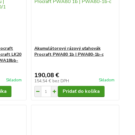
rocraft
Akumulátorový rázový uťahovák
craft LK20
Procraft PWA80 1b | PWA80-1b-c
SPWA18bb-
190,08 €
Skladom
Skladom
154,54 €
bez DPH
íka
Pridať do košíka