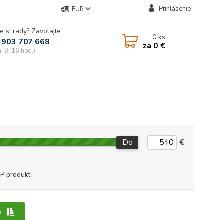
Prihlásenie
EUR
e si rady? Zavolajte.
0
ks
 903 707 668
za
0 €
a, 8-16 hod.)
Do
€
P produkt
e