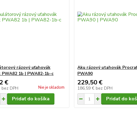
torový rázový uťahovák
Aku rázový utahovák Procra
t PWA82 1b | PWA82-1b-c
PWA90
2 €
229,50 €
Nie je skladom
€
bez DPH
186,59 €
bez DPH
Pridať do košíka
Pridať do koš