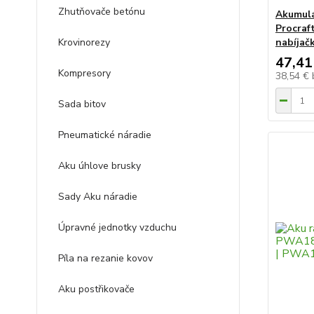
Zhutňovače betónu
Akumulá
Procraf
Krovinorezy
nabíjač
47,41
Kompresory
38,54 €
Sada bitov
Pneumatické náradie
Aku úhlove brusky
Sady Aku náradie
Úpravné jednotky vzduchu
Píla na rezanie kovov
Aku postřikovače