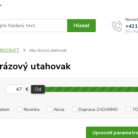
Neviet
Hľadať
+421
(Po-Pi
PROCRAFT
Aku rázový utahovak
rázový utahovak
€
Od
adom
Novinka
Akcia
Doprava ZADARMO
TO
Upresniť parametr