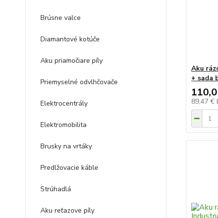
Brúsne valce
Diamantové kotúče
Aku priamočiare píly
Aku ráz
+ sada b
Priemyselné odvlhčovače
110,0
89,47 €
Elektrocentrály
Elektromobilita
Brusky na vrtáky
Predlžovacie káble
Strúhadlá
Aku reťazove píly