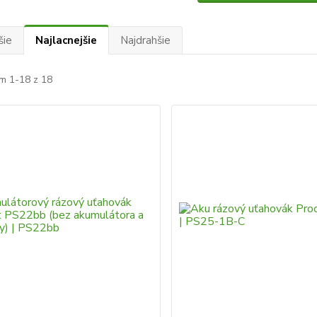
šie
Najlacnejšie
Najdrahšie
m 1-18 z 18