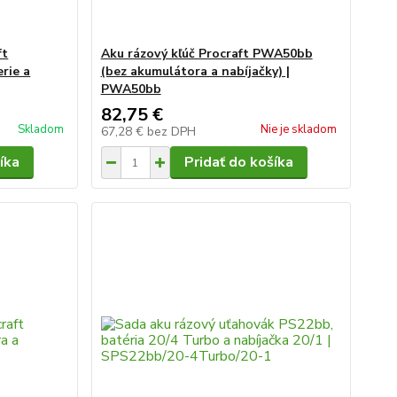
ft
Aku rázový kľúč Procraft PWA50bb
rie a
(bez akumulátora a nabíjačky) |
PWA50bb
82,75 €
Skladom
Nie je skladom
67,28 €
bez DPH
íka
Pridať do košíka