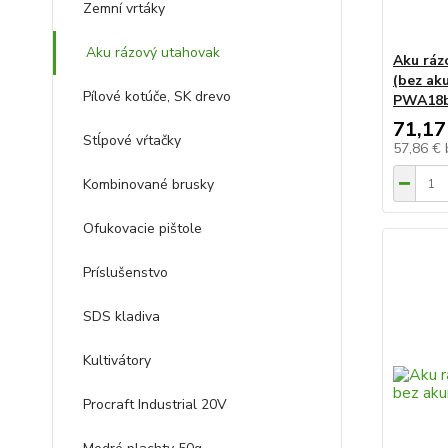
Zemní vrtáky
Aku rázový utahovak
Aku ráz
(bez aku
Pílové kotúče, SK drevo
PWA18
71,17
Stĺpové vŕtačky
57,86 €
Kombinované brusky
Ofukovacie pištole
Príslušenstvo
SDS kladiva
Kultivátory
Procraft Industrial 20V