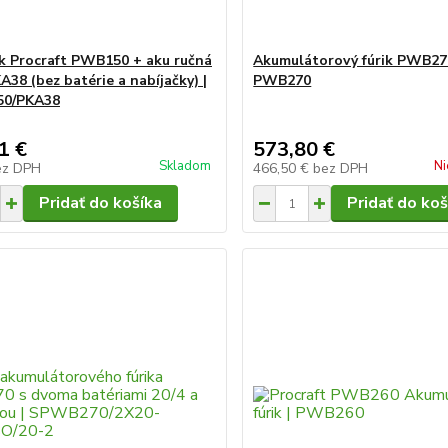
ik Procraft PWB150 + aku ručná
Akumulátorový fúrik PWB27
A38 (bez batérie a nabíjačky) |
PWB270
0/PKA38
1 €
573,80 €
Skladom
Ni
ez DPH
466,50 €
bez DPH
Pridať do košíka
Pridať do koš