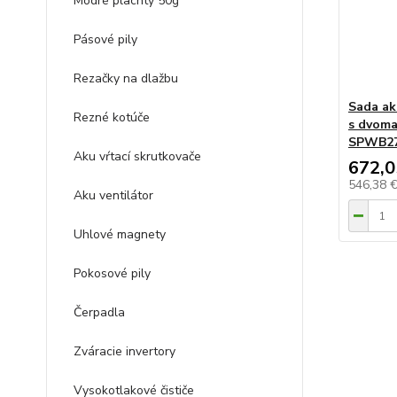
Modré plachty 50g
Pásové pily
Rezačky na dlažbu
Sada ak
Rezné kotúče
s dvoma
SPWB27
Aku vŕtací skrutkovače
672,0
546,38 
Aku ventilátor
Uhlové magnety
Pokosové pily
Čerpadla
Zváracie invertory
Vysokotlakové čističe