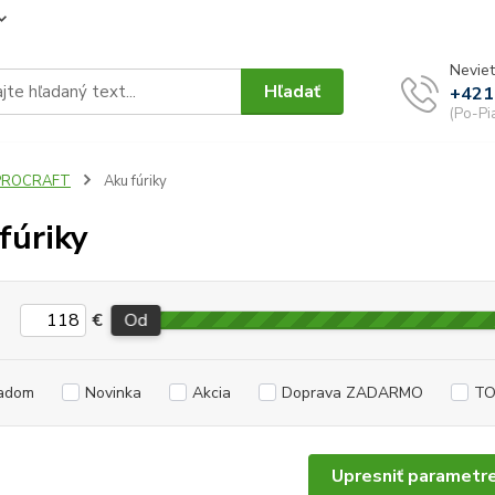
Neviet
Hľadať
+421
(Po-Pi
PROCRAFT
Aku fúriky
fúriky
€
Od
adom
Novinka
Akcia
Doprava ZADARMO
TO
Upresniť parametr