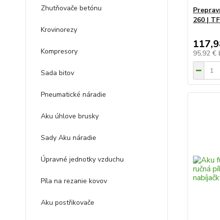
Zhutňovače betónu
Preprav
260 | T
Krovinorezy
117,9
Kompresory
95,92 €
Sada bitov
Pneumatické náradie
Aku úhlove brusky
Sady Aku náradie
Úpravné jednotky vzduchu
Píla na rezanie kovov
Aku postřikovače