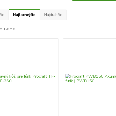
šie
Najlacnejšie
Najdrahšie
m 1-8 z 8