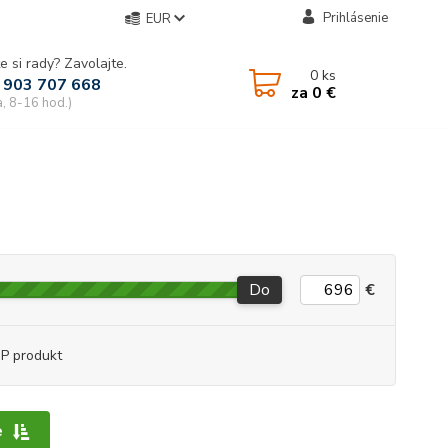
Prihlásenie
EUR
e si rady? Zavolajte.
0
ks
 903 707 668
za
0 €
a, 8-16 hod.)
Do
€
P produkt
e