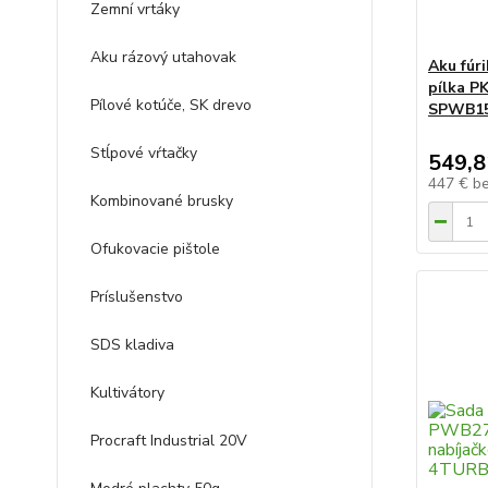
Zemní vrtáky
Aku rázový utahovak
Aku fúr
pílka PK
Pílové kotúče, SK drevo
SPWB15
Stĺpové vŕtačky
549,8
447 €
b
Kombinované brusky
Ofukovacie pištole
Príslušenstvo
SDS kladiva
Kultivátory
Procraft Industrial 20V