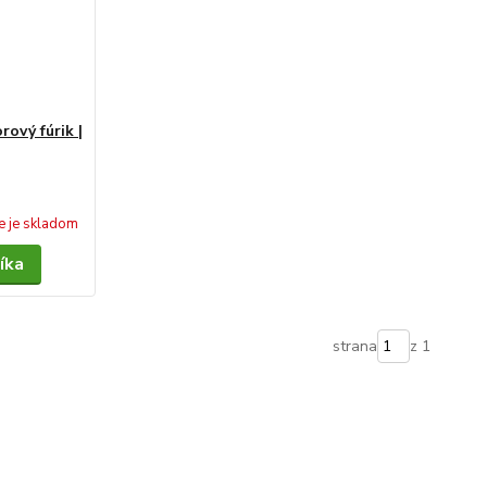
ový fúrik |
e je skladom
íka
strana
z 1