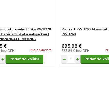
umulátorového fúrika PWB270
Procraft PWB260 Akumulátor
 batériami 20/4 a nabíjačkou |
PWB260
0/2X20-4TURBO/20-2
5 €
695,98 €
Nie je skladom
Ni
€
bez DPH
565,84 €
bez DPH
Pridať do košíka
Pridať do koš