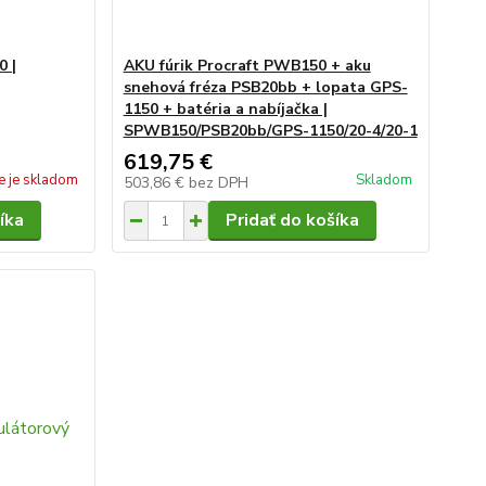
0 |
AKU fúrik Procraft PWB150 + aku
snehová fréza PSB20bb + lopata GPS-
1150 + batéria a nabíjačka |
SPWB150/PSB20bb/GPS-1150/20-4/20-1
619,75 €
e je skladom
Skladom
503,86 €
bez DPH
íka
Pridať do košíka