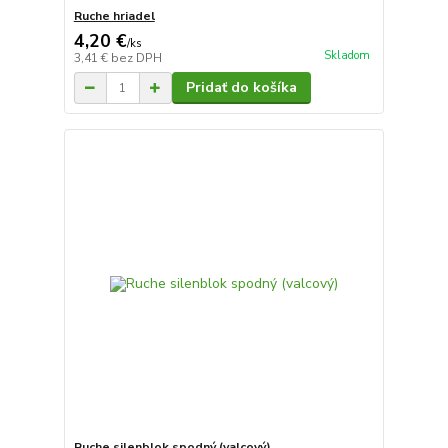
Ruche hriadel
4,20 €
/
ks
Skladom
3,41 €
bez DPH
Pridať do košíka
Ruche silenblok spodný (valcový)