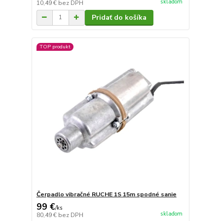
skladom
10,49 €
bez DPH
Pridať do košíka
TOP produkt
Čerpadlo vibračné RUCHE 1S 15m spodné sanie
99 €
/
ks
skladom
80,49 €
bez DPH