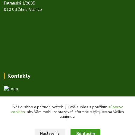
Fatranská 1/8035
010 08 Žilina-Vlčince
Kontakty
Zákaznícka podpora daes.sk
+421 903 707 668
Náš e-shop a partneri potrebujú Váš súhlas s použitím
súborov
(Po-Pia, 8-16 hod.)
cookies
, aby Vám mohli zobrazovať informácie týkajúce sa Vašich
záujmov.
obchod@daes.sk
Súhlasím
Nastavenia