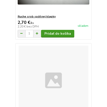
Ruche srob spätnej klapky
2,70 €
/
ks
skladom
2,20 €
bez DPH
Pridať do košíka