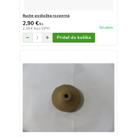
Ruche podložka rozperná
2,90 €
/
ks
Skladom
2,36 €
bez DPH
Pridať do košíka