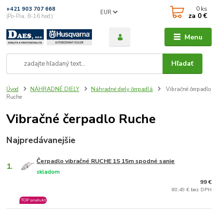
0
ks
+421 903 707 668
EUR
za
0 €
(Po-Pia, 8-16 hod.)
Menu
Hľadať
Úvod
NÁHRADNÉ DIELY
Náhradné diely čerpadlá
Vibračné čerpadlo
Ruche
Vibračné čerpadlo Ruche
Najpredávanejšie
Čerpadlo vibračné RUCHE 1S 15m spodné sanie
1.
skladom
99 €
80,49 € bez DPH
TOP produkt