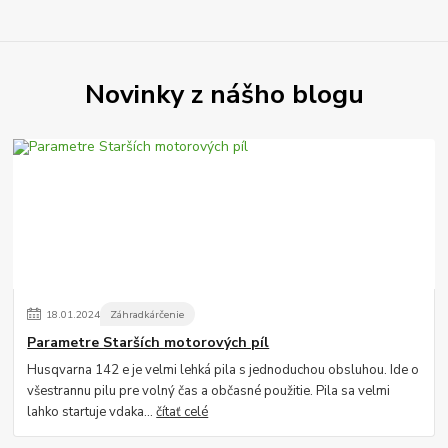
Novinky z nášho blogu
18
.
01
.
2024
Záhradkárčenie
Parametre Starších motorových píl
Husqvarna 142 e je velmi lehká pila s jednoduchou obsluhou. Ide o
všestrannu pilu pre volný čas a občasné použitie. Pila sa velmi
lahko startuje vdaka...
čítať celé