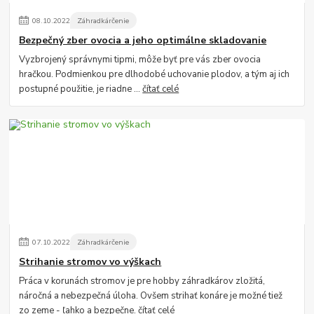
08
.
10
.
2022
Záhradkárčenie
Bezpečný zber ovocia a jeho optimálne skladovanie
Vyzbrojený správnymi tipmi, môže byť pre vás zber ovocia
hračkou. Podmienkou pre dlhodobé uchovanie plodov, a tým aj ich
postupné použitie, je riadne ...
čítať celé
07
.
10
.
2022
Záhradkárčenie
Strihanie stromov vo výškach
Práca v korunách stromov je pre hobby záhradkárov zložitá,
náročná a nebezpečná úloha. Ovšem strihať konáre je možné tiež
zo zeme - ľahko a bezpečne.
čítať celé