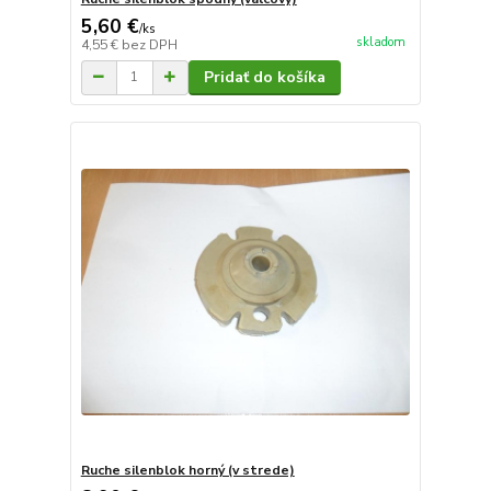
5,60 €
/
ks
skladom
4,55 €
bez DPH
Pridať do košíka
Ruche silenblok horný (v strede)