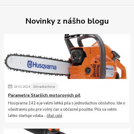
Novinky z nášho blogu
18
.
01
.
2024
Záhradkárčenie
Parametre Starších motorových píl
Husqvarna 142 e je velmi lehká pila s jednoduchou obsluhou. Ide o
všestrannu pilu pre volný čas a občasné použitie. Pila sa velmi
lahko startuje vdaka...
čítať celé