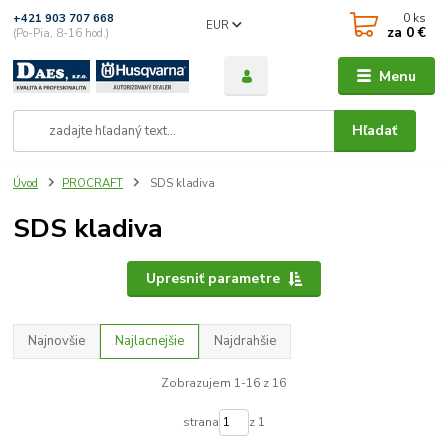
0
ks
+421 903 707 668
EUR
za
0 €
(Po-Pia, 8-16 hod.)
Menu
Hľadať
Úvod
PROCRAFT
SDS kladiva
SDS kladiva
Upresniť parametre
Najnovšie
Najlacnejšie
Najdrahšie
Zobrazujem 1-16 z 16
strana
z 1