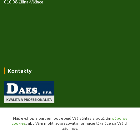
010 08 Žilina-Vlčince
Kontakty
Zákaznícka podpora daes.sk
+421 903 707 668
Náš e-shop a partneri potrebujú Váš súhlas s použitím
súborov
(Po-Pia, 8-16 hod.)
cookies
, aby Vám mohli zobrazovať informácie týkajúce sa Vašich
záujmov.
obchod@daes.sk