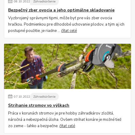
08
.
10
.
2022
Záhradkárčenie
Bezpečný zber ovocia a jeho optimálne skladovanie
Vyzbrojený správnymi tipmi, môže byť pre vás zber ovocia
hračkou. Podmienkou pre dlhodobé uchovanie plodov, a tým aj ich
postupné použitie, je riadne ...
čítať celé
07
.
10
.
2022
Záhradkárčenie
Strihanie stromov vo výškach
Práca v korunách stromov je pre hobby záhradkárov zložitá,
náročná a nebezpečná úloha. Ovšem strihať konáre je možné tiež
zo zeme - ľahko a bezpečne.
čítať celé