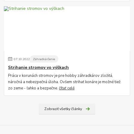
07
.
10
.
2022
Záhradkárčenie
Strihanie stromov vo výškach
Práca v korunách stromov je pre hobby záhradkárov zložitá,
náročná a nebezpečná úloha. Ovšem strihať konáre je možné tiež
zo zeme - ľahko a bezpečne.
čítať celé
Zobraziť všetky články