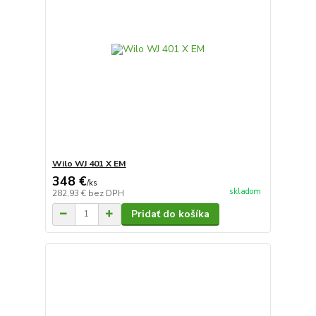
Wilo WJ 401 X EM
348 €
/
ks
skladom
282,93 €
bez DPH
Pridať do košíka