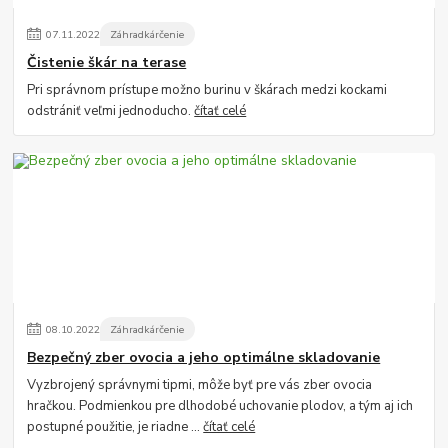
07
.
11
.
2022
Záhradkárčenie
Čistenie škár na terase
Pri správnom prístupe možno burinu v škárach medzi kockami
odstrániť veľmi jednoducho.
čítať celé
08
.
10
.
2022
Záhradkárčenie
Bezpečný zber ovocia a jeho optimálne skladovanie
Vyzbrojený správnymi tipmi, môže byť pre vás zber ovocia
hračkou. Podmienkou pre dlhodobé uchovanie plodov, a tým aj ich
postupné použitie, je riadne ...
čítať celé