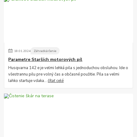
18
.
01
.
2024
Záhradkárčenie
Parametre Starších motorových píl
Husqvarna 142 e je velmi lehká pila s jednoduchou obsluhou. Ide o
všestrannu pilu pre volný čas a občasné použitie. Pila sa velmi
lahko startuje vdaka...
čítať celé