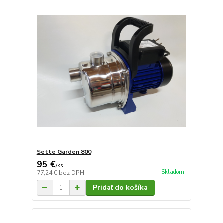
Sette Garden 800
95 €
/
ks
Skladom
77,24 €
bez DPH
Pridať do košíka