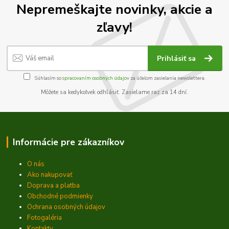
Nepremeškajte novinky, akcie a
zľavy!
Prihlásiť sa
Súhlasím so
spracovaním osobných údajov
za účelom zasielania newslettera.
Môžete sa kedykoľvek odhlásiť. Zasielame raz za 14 dní.
Informácie pre zákazníkov
O nás
Ako nakupovať
Doprava a platba
Obchodné podmienky
Ochrana osobných údajov
Fotogaléria
Kontakty