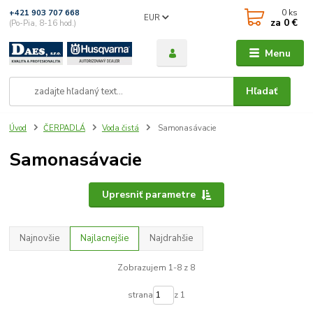
0
ks
+421 903 707 668
EUR
za
0 €
(Po-Pia, 8-16 hod.)
Menu
Hľadať
Úvod
ČERPADLÁ
Voda čistá
Samonasávacie
Samonasávacie
Upresniť parametre
Najnovšie
Najlacnejšie
Najdrahšie
Zobrazujem 1-8 z 8
strana
z 1