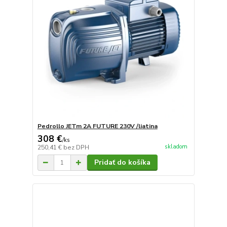
Pedrollo JETm 2A FUTURE 230V /liatina
308 €
/
ks
skladom
250,41 €
bez DPH
Pridať do košíka