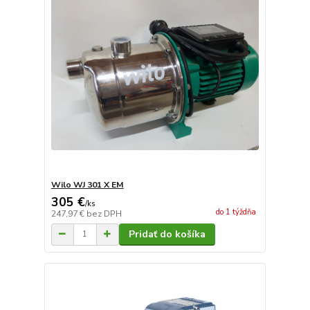
Wilo WJ 301 X EM
305 €
/
ks
do 1 týždňa
247,97 €
bez DPH
Pridať do košíka