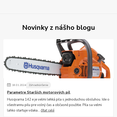
Novinky z nášho blogu
18
.
01
.
2024
Záhradkárčenie
Parametre Starších motorových píl
Husqvarna 142 e je velmi lehká pila s jednoduchou obsluhou. Ide o
všestrannu pilu pre volný čas a občasné použitie. Pila sa velmi
lahko startuje vdaka...
čítať celé