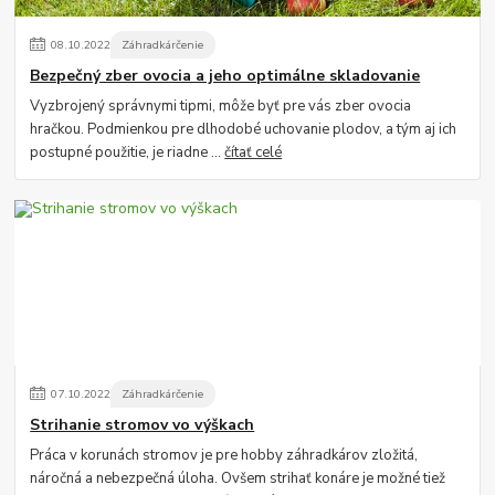
08
.
10
.
2022
Záhradkárčenie
Bezpečný zber ovocia a jeho optimálne skladovanie
Vyzbrojený správnymi tipmi, môže byť pre vás zber ovocia
hračkou. Podmienkou pre dlhodobé uchovanie plodov, a tým aj ich
postupné použitie, je riadne ...
čítať celé
07
.
10
.
2022
Záhradkárčenie
Strihanie stromov vo výškach
Práca v korunách stromov je pre hobby záhradkárov zložitá,
náročná a nebezpečná úloha. Ovšem strihať konáre je možné tiež