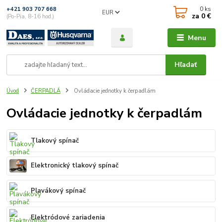
0
ks
+421 903 707 668
EUR
za
0 €
(Po-Pia, 8-16 hod.)
Menu
Hľadať
Úvod
ČERPADLÁ
Ovládacie jednotky k čerpadlám
Ovládacie jednotky k čerpadlám
Tlakový spínač
Elektronický tlakový spínač
Plavákový spínač
Elektródové zariadenia