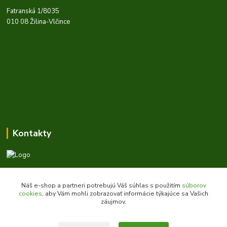
Fatranská 1/8035
010 08 Žilina-Vlčince
Kontakty
Zákaznícka podpora daes.sk
+421 903 707 668
Náš e-shop a partneri potrebujú Váš súhlas s použitím
súborov
(Po-Pia, 8-16 hod.)
cookies
, aby Vám mohli zobrazovať informácie týkajúce sa Vašich
záujmov.
obchod@daes.sk