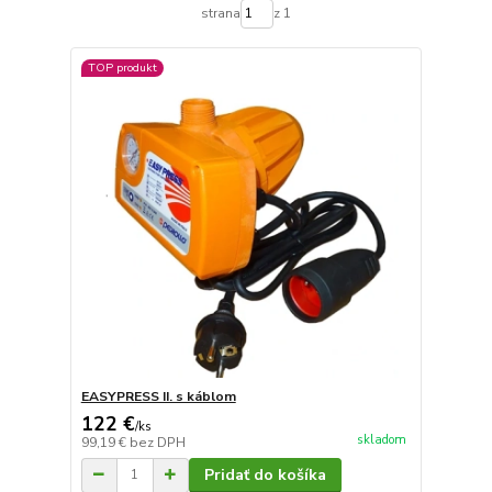
strana
z 1
TOP produkt
EASYPRESS II. s káblom
122 €
/
ks
skladom
99,19 €
bez DPH
Pridať do košíka