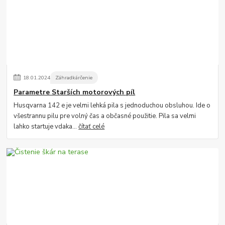
18
.
01
.
2024
Záhradkárčenie
Parametre Starších motorových píl
Husqvarna 142 e je velmi lehká pila s jednoduchou obsluhou. Ide o
všestrannu pilu pre volný čas a občasné použitie. Pila sa velmi
lahko startuje vdaka...
čítať celé