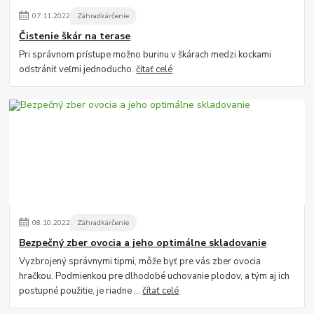
07
.
11
.
2022
Záhradkárčenie
Čistenie škár na terase
Pri správnom prístupe možno burinu v škárach medzi kockami
odstrániť veľmi jednoducho.
čítať celé
08
.
10
.
2022
Záhradkárčenie
Bezpečný zber ovocia a jeho optimálne skladovanie
Vyzbrojený správnymi tipmi, môže byť pre vás zber ovocia
hračkou. Podmienkou pre dlhodobé uchovanie plodov, a tým aj ich
postupné použitie, je riadne ...
čítať celé