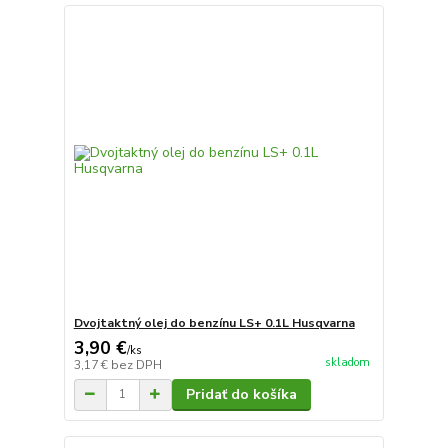
Dvojtaktný olej do benzínu LS+ 0.1L Husqvarna
3,90 €
/
ks
skladom
3,17 €
bez DPH
Pridať do košíka