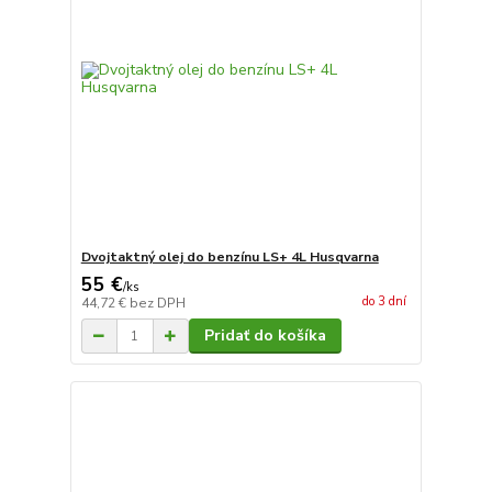
Dvojtaktný olej do benzínu LS+ 4L Husqvarna
55 €
/
ks
do 3 dní
44,72 €
bez DPH
Pridať do košíka