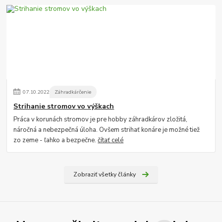
07
.
10
.
2022
Záhradkárčenie
Strihanie stromov vo výškach
Práca v korunách stromov je pre hobby záhradkárov zložitá,
náročná a nebezpečná úloha. Ovšem strihať konáre je možné tiež
zo zeme - ľahko a bezpečne.
čítať celé
Zobraziť všetky články