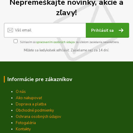
Nepremeškajte novinky, akcie a
zľavy!
Prihlásiť sa
Súhlasím so
spracovaním osobných údajov
za účelom zasielania newslettera.
Môžete sa kedykoľvek odhlásiť. Zasielame raz za 14 dní.
Informácie pre zákazníkov
O nás
Ako nakupovať
Doprava a platba
Obchodné podmienky
Ochrana osobných údajov
Fotogaléria
Kontakty