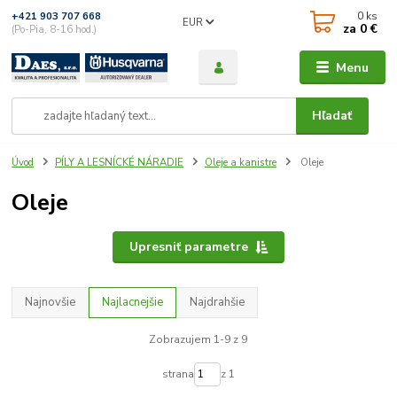
0
ks
+421 903 707 668
EUR
za
0 €
(Po-Pia, 8-16 hod.)
Menu
Hľadať
Úvod
PÍLY A LESNÍCKÉ NÁRADIE
Oleje a kanistre
Oleje
Oleje
Upresniť parametre
Najnovšie
Najlacnejšie
Najdrahšie
Zobrazujem 1-9 z 9
strana
z 1