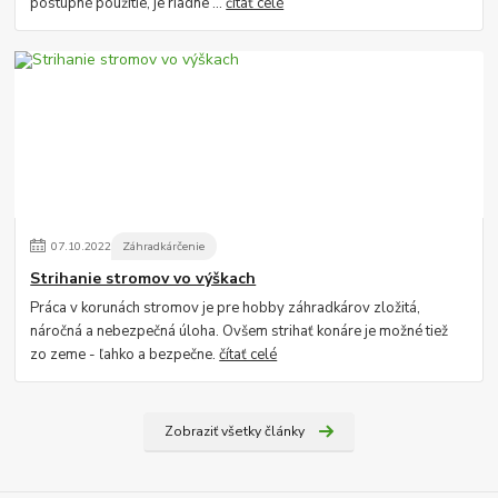
postupné použitie, je riadne ...
čítať celé
07
.
10
.
2022
Záhradkárčenie
Strihanie stromov vo výškach
Práca v korunách stromov je pre hobby záhradkárov zložitá,
náročná a nebezpečná úloha. Ovšem strihať konáre je možné tiež
zo zeme - ľahko a bezpečne.
čítať celé
Zobraziť všetky články