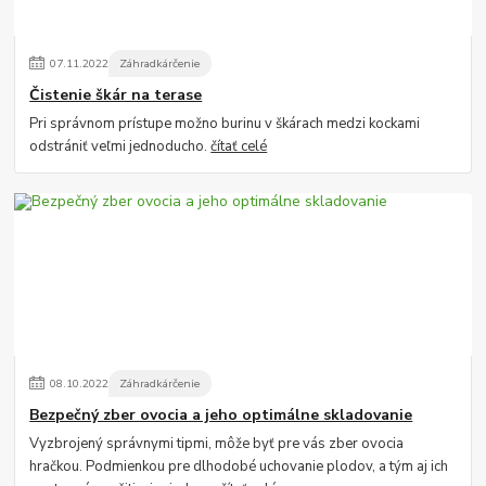
07
.
11
.
2022
Záhradkárčenie
Čistenie škár na terase
Pri správnom prístupe možno burinu v škárach medzi kockami
odstrániť veľmi jednoducho.
čítať celé
08
.
10
.
2022
Záhradkárčenie
Bezpečný zber ovocia a jeho optimálne skladovanie
Vyzbrojený správnymi tipmi, môže byť pre vás zber ovocia
hračkou. Podmienkou pre dlhodobé uchovanie plodov, a tým aj ich