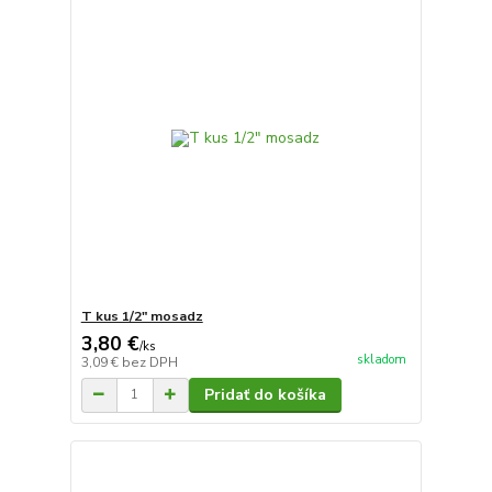
T kus 1/2" mosadz
3,80 €
/
ks
skladom
3,09 €
bez DPH
Pridať do košíka