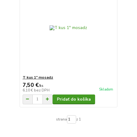
T kus 1" mosadz
7,50 €
/
ks
Skladom
6,10 €
bez DPH
Pridať do košíka
strana
z 1