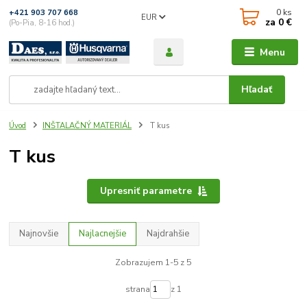
0
ks
+421 903 707 668
EUR
za
0 €
(Po-Pia, 8-16 hod.)
Menu
Hľadať
Úvod
INŠTALAČNÝ MATERIÁL
T kus
T kus
Upresniť parametre
Najnovšie
Najlacnejšie
Najdrahšie
Zobrazujem 1-5 z 5
strana
z 1