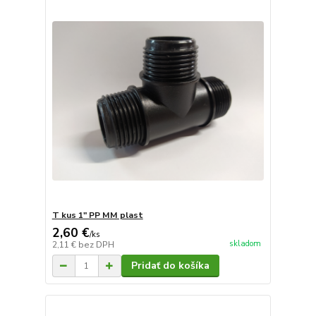
T kus 1" PP MM plast
2,60 €
/
ks
skladom
2,11 €
bez DPH
Pridať do košíka