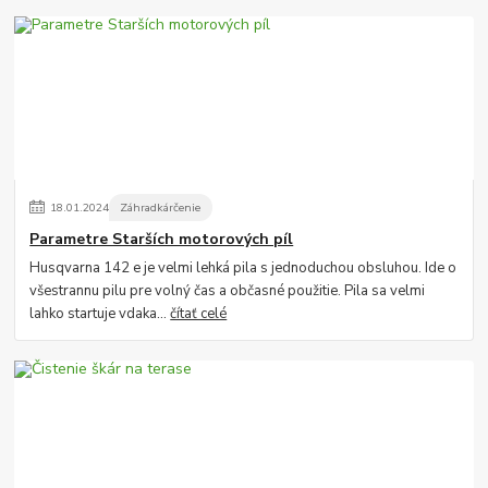
18
.
01
.
2024
Záhradkárčenie
Parametre Starších motorových píl
Husqvarna 142 e je velmi lehká pila s jednoduchou obsluhou. Ide o
všestrannu pilu pre volný čas a občasné použitie. Pila sa velmi
lahko startuje vdaka...
čítať celé