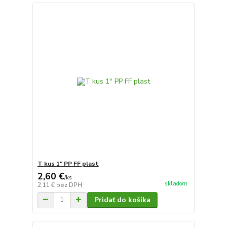
T kus 1" PP FF plast
2,60 €
/
ks
skladom
2,11 €
bez DPH
Pridať do košíka