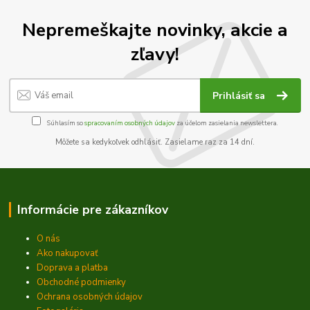
Nepremeškajte novinky, akcie a
zľavy!
Prihlásiť sa
Súhlasím so
spracovaním osobných údajov
za účelom zasielania newslettera.
Môžete sa kedykoľvek odhlásiť. Zasielame raz za 14 dní.
Informácie pre zákazníkov
O nás
Ako nakupovať
Doprava a platba
Obchodné podmienky
Ochrana osobných údajov