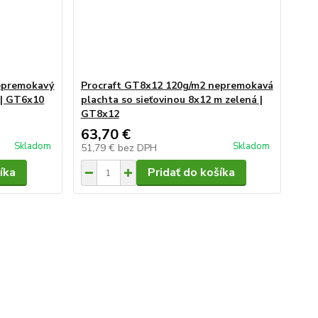
epremokavý
Procraft GT8x12 120g/m2 nepremokavá
 | GT6x10
plachta so sieťovinou 8x12 m zelená |
GT8x12
63,70 €
Skladom
Skladom
51,79 €
bez DPH
íka
Pridať do košíka