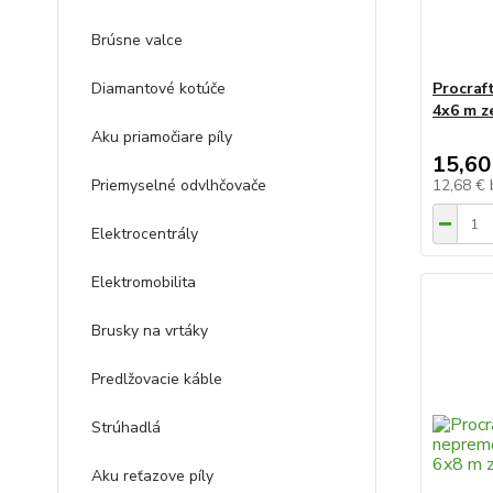
Brúsne valce
Diamantové kotúče
Procraf
4x6 m z
Aku priamočiare píly
15,60
Priemyselné odvlhčovače
12,68 €
Elektrocentrály
Elektromobilita
Brusky na vrtáky
Predlžovacie káble
Strúhadlá
Aku reťazove píly