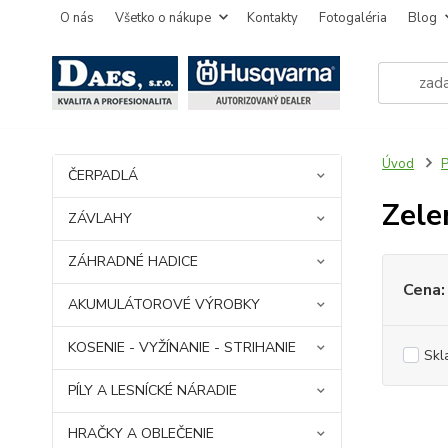
O nás
Všetko o nákupe
Kontakty
Fotogaléria
Blog
Úvod
ČERPADLÁ
Zele
ZÁVLAHY
ZÁHRADNÉ HADICE
Cena:
AKUMULÁTOROVÉ VÝROBKY
KOSENIE - VYŽÍNANIE - STRIHANIE
Skl
PÍLY A LESNÍCKÉ NÁRADIE
HRAČKY A OBLEČENIE