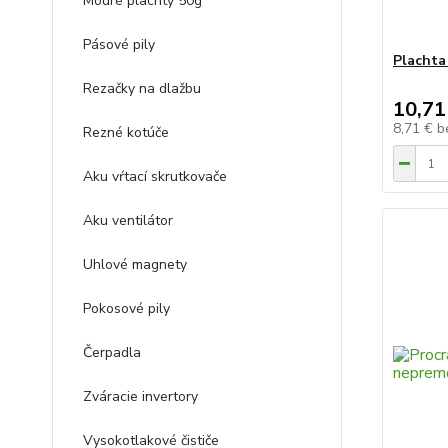
Modré plachty 50g
Pásové pily
Plachta
Rezačky na dlažbu
10,71
8,71 €
b
Rezné kotúče
Aku vŕtací skrutkovače
Aku ventilátor
Uhlové magnety
Pokosové pily
Čerpadla
Zváracie invertory
Vysokotlakové čističe