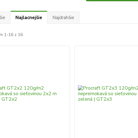
šie
Najlacnejšie
Najdrahšie
m 1-16 z 16