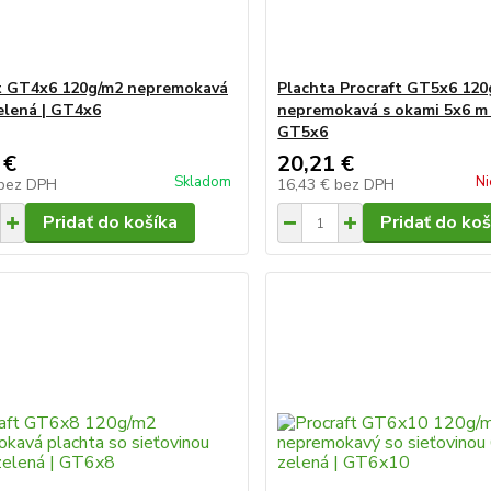
t GT4x6 120g/m2 nepremokavá
Plachta Procraft GT5x6 120
elená | GT4x6
nepremokavá s okami 5x6 m 
GT5x6
 €
20,21 €
Skladom
Ni
bez DPH
16,43 €
bez DPH
Pridať do košíka
Pridať do koš