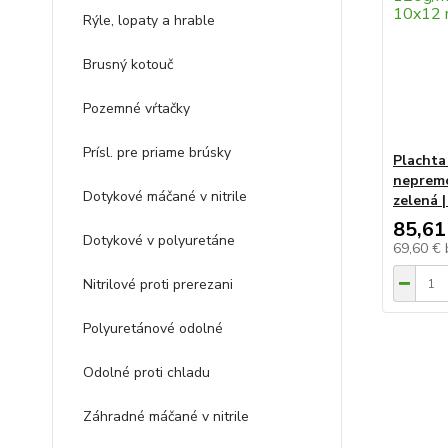
Rýle, lopaty a hrable
Brusný kotouč
Pozemné vŕtačky
Prísl. pre priame brúsky
Plachta
nepremo
Dotykové máčané v nitrile
zelená 
85,61
Dotykové v polyuretáne
69,60 €
Nitrilové proti prerezani
Polyuretánové odolné
Odolné proti chladu
Záhradné máčané v nitrile