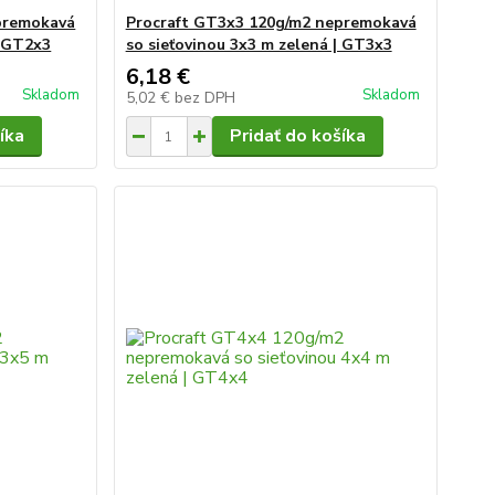
premokavá
Procraft GT3x3 120g/m2 nepremokavá
| GT2x3
so sieťovinou 3x3 m zelená | GT3x3
6,18 €
Skladom
Skladom
5,02 €
bez DPH
íka
Pridať do košíka