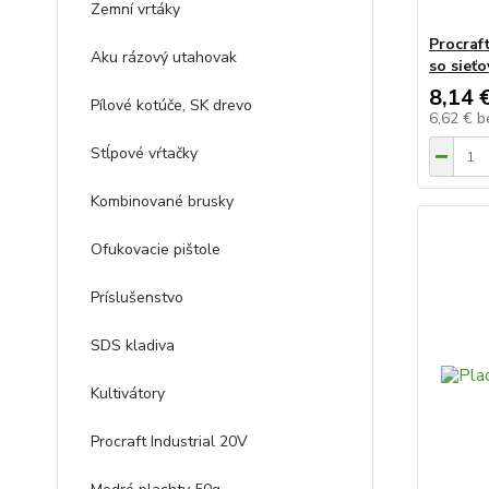
Zemní vrtáky
Procraf
Aku rázový utahovak
so sieť
8,14 
Pílové kotúče, SK drevo
6,62 €
b
Stĺpové vŕtačky
Kombinované brusky
Ofukovacie pištole
Príslušenstvo
SDS kladiva
Kultivátory
Procraft Industrial 20V