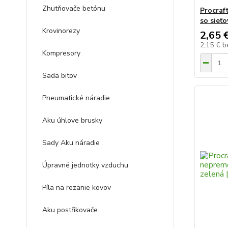
Zhutňovače betónu
Procraf
so sieť
Krovinorezy
2,65 
2,15 €
b
Kompresory
Sada bitov
Pneumatické náradie
Aku úhlove brusky
Sady Aku náradie
Úpravné jednotky vzduchu
Píla na rezanie kovov
Aku postřikovače