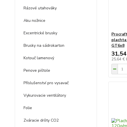
Rázové utahováky
Aku nožnice
Excentrické brusky
Procraf
plachta
Brusky na sádrokarton
GT6x8
31,54
Kotouč lamenový
25,64 €
Penove pištole
Příslušenství pro vysavač
Vykurovacie ventilátory
Folie
Zváracie drôty CO2