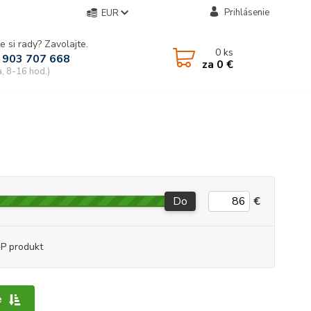
Prihlásenie
EUR
e si rady? Zavolajte.
0
ks
 903 707 668
za
0 €
a, 8-16 hod.)
Do
€
P produkt
e