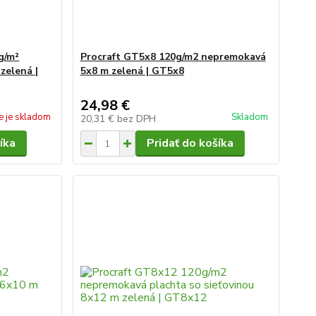
g/m²
Procraft GT5x8 120g/m2 nepremokavá
zelená |
5x8 m zelená | GT5x8
24,98 €
e je skladom
Skladom
20,31 €
bez DPH
íka
Pridať do košíka