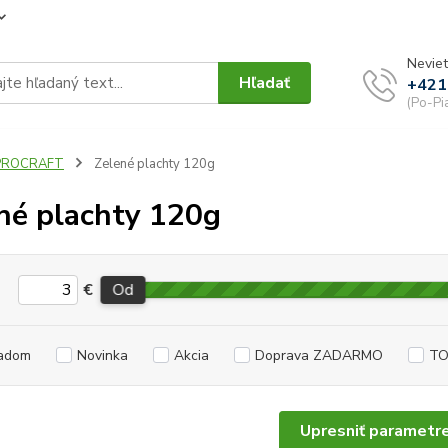
Neviet
Hľadať
+421
(Po-Pi
PROCRAFT
Zelené plachty 120g
né plachty 120g
€
Od
adom
Novinka
Akcia
Doprava ZADARMO
TO
Upresniť parametr