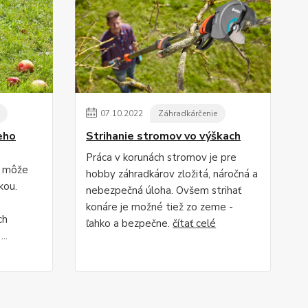
07
.
10
.
2022
Záhradkárčenie
eho
Strihanie stromov vo výškach
Práca v korunách stromov je pre
, môže
hobby záhradkárov zložitá, náročná a
kou.
nebezpečná úloha. Ovšem strihať
konáre je možné tiež zo zeme -
ch
ľahko a bezpečne.
čítať celé
..