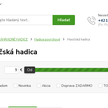
Neviet
Hľadať
+421
(Po-Pi
ZÁHRADNÉ HADICE
Hadice povrchové
Hasičská hadica
čská hadica
€
Od
adom
Novinka
Akcia
Doprava ZADARMO
TO