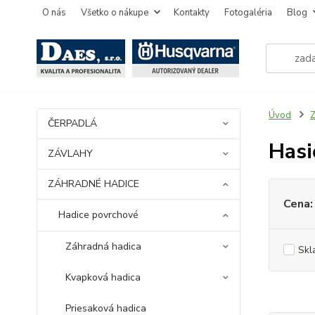
O nás
Všetko o nákupe
Kontakty
Fotogaléria
Blog
Úvod
ČERPADLÁ
Hasi
ZÁVLAHY
ZÁHRADNÉ HADICE
Cena:
Hadice povrchové
Záhradná hadica
Skl
Kvapková hadica
Priesaková hadica