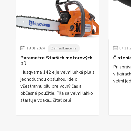
18
.
01
.
2024
Záhradkárčenie
07
.
11
.
Parametre Starších motorových
Čisteni
píl
Pri sprá
Husqvarna 142 e je velmi lehká pila s
v škárac
jednoduchou obsluhou. Ide o
veľmi je
všestrannu pilu pre volný čas a
občasné použitie. Pila sa velmi lahko
startuje vdaka...
čítať celé