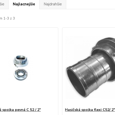
šie
Najlacnejšie
Najdrahšie
m 1-3 z 3
á spojka pevná C 52 / 2"
Hasičská spojka flexi C52/ 2"