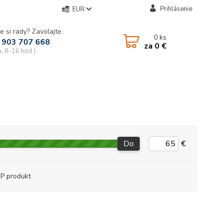
Prihlásenie
EUR
e si rady? Zavolajte.
0
ks
 903 707 668
za
0 €
a, 8-16 hod.)
Do
€
P produkt