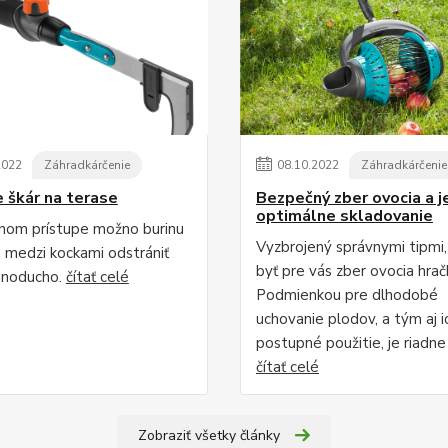
2022
Záhradkárčenie
08
.
10
.
2022
Záhradkárčenie
e škár na terase
Bezpečný zber ovocia a j
optimálne skladovanie
vnom prístupe možno burinu
Vyzbrojený správnymi tipmi
h medzi kockami odstrániť
byť pre vás zber ovocia hrač
dnoducho.
čítať celé
Podmienkou pre dlhodobé
uchovanie plodov, a tým aj i
postupné použitie, je riadne .
čítať celé
Zobraziť všetky články