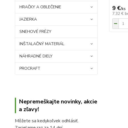
HRAČKY A OBLEČENIE
9 €
/
ks
7,32 €
b
JAZIERKA
SNEHOVÉ FRÉZY
INŠTALAČNÝ MATERIÁL
NÁHRADNÉ DIELY
PROCRAFT
Nepremeškajte novinky, akcie
a zľavy!
Môžete sa kedykoľvek odhlásiť.
Zasielame raz za 14 dní.