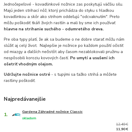
Jednočepeľové - kovadlinkové nožnice zas poskytujú väčšiu silu.
Majú jeden strihací nôž, ktorý prichádza do styku s hladkou
kovadlinkou a skôr ako strihom oddeľujú "odcvaknutím". Preto
môžu poškodiť tkáň živých rastlín a mali by sme ich používať
hlavne na strihanie suchého - odumretého dreva.
Pre oba typy platí, že ak sa budeme o ne dobre starať môžu nám
slúžiť aj celý život. Najlepšie je nožnice po každom použití očistiť
od miazgy a ďalších nečistôt aby časom nezablokovali pružinu a
nespôsobili koroziu kovových častí.
Po umytí a usušení ich
ošetriť vhodným olejom.
Udržujte nožnice ostré
- s tupými sa ťažko strihá a môžete
rastliny poškodiť.
Najpredávanejšie
Gardena Záhradné nožnice Classic
1.
skladom
12,49 €
11,90 €