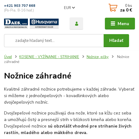
0
ks
+421 903 707 668
EUR
za
0 €
(Po-Pia, 8-16 hod.)
Menu
Hľadať
Úvod
KOSENIE - VYŽÍNANIE - STRIHANIE
Nožnice, pilky
Nožnice
záhradné
Nožnice záhradné
Kvalitné záhradné nožnice potrebujeme v každej záhrade. Vyberať
si môžeme z jednočepeľových - kovadlinkových alebo
dvojčepeľových nožníc.
Dvojčepeľové nožnice používajú dva nože, ktoré sa kĺžu cez seba
a umožňujú čistý a presnejší strih v blízkosti kmeňa alebo koreňa.
Dvojčepelové nožnice
sú obzvlášť vhodné pre strihanie živých
rastlín, mladého alebo mäkkého dreva.