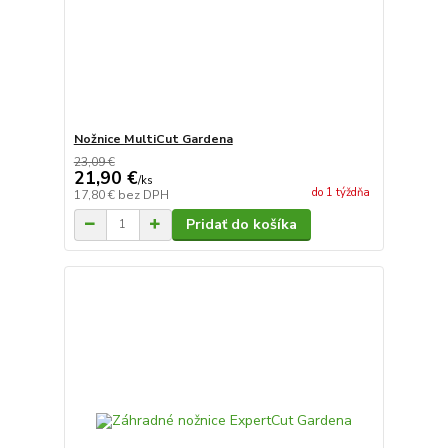
Nožnice MultiCut Gardena
23,09 €
21,90 €
/
ks
do 1 týždňa
17,80 €
bez DPH
Pridať do košíka