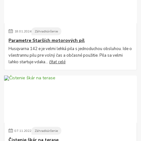
18
.
01
.
2024
Záhradkárčenie
Parametre Starších motorových píl
Husqvarna 142 e je velmi lehká pila s jednoduchou obsluhou. Ide o
všestrannu pilu pre volný čas a občasné použitie. Pila sa velmi
lahko startuje vdaka...
čítať celé
07
.
11
.
2022
Záhradkárčenie
Čistenie škár na terase