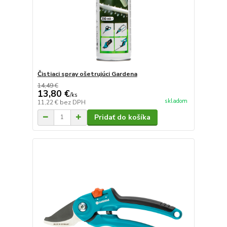
Čistiaci spray ošetrujúci Gardena
14,49 €
13,80 €
/
ks
skladom
11,22 €
bez DPH
Pridať do košíka