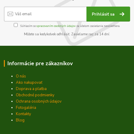
Prihlásiť sa
Súhlasím so
spracovaním osobných údajov
za účelom zasielania newslettera.
Môžete sa kedykoľvek odhlásiť. Zasielame raz za 14 dní.
Informácie pre zákazníkov
O nás
Ako nakupovať
Doprava a platba
Obchodné podmienky
Ochrana osobných údajov
Fotogaléria
Kontakty
Blog