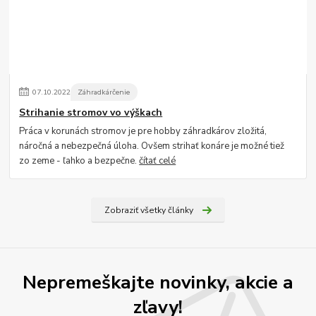
07
.
10
.
2022
Záhradkárčenie
Strihanie stromov vo výškach
Práca v korunách stromov je pre hobby záhradkárov zložitá,
náročná a nebezpečná úloha. Ovšem strihať konáre je možné tiež
zo zeme - ľahko a bezpečne.
čítať celé
Zobraziť všetky články
Nepremeškajte novinky, akcie a
zľavy!