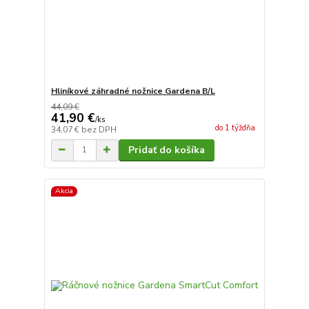
Hliníkové záhradné nožnice Gardena B/L
44,09 €
41,90 €
/
ks
do 1 týždňa
34,07 €
bez DPH
Pridať do košíka
Akcia