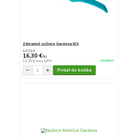
Záhradné nožnice Gardena B/S
17,72 €
16,30 €
/
ks
skladom
13,25 €
bez DPH
Pridať do košíka