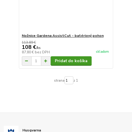
Nožnice Gardena AssistCut - batériový pohon
113,89 €
108 €
/
ks
skladom
87,80 €
bez DPH
Pridať do košíka
strana
z 1
Husqvarna