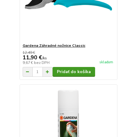
Gardena Záhradné nožnice Classic
12,49 €
11,90 €
/
ks
skladom
9,67 €
bez DPH
Pridať do košíka