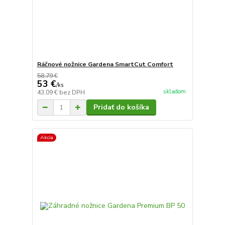
Ráčnové nožnice Gardena SmartCut Comfort
58,79 €
53 €
/
ks
skladom
43,09 €
bez DPH
Pridať do košíka
Akcia