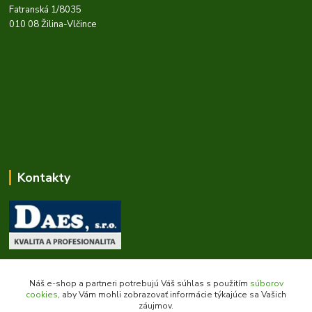
Fatranská 1/8035
010 08 Žilina-Vlčince
Kontakty
Zákaznícka podpora daes.sk
+421 903 707 668
Náš e-shop a partneri potrebujú Váš súhlas s použitím
súborov
(Po-Pia, 8-16 hod.)
cookies
, aby Vám mohli zobrazovať informácie týkajúce sa Vašich
záujmov.