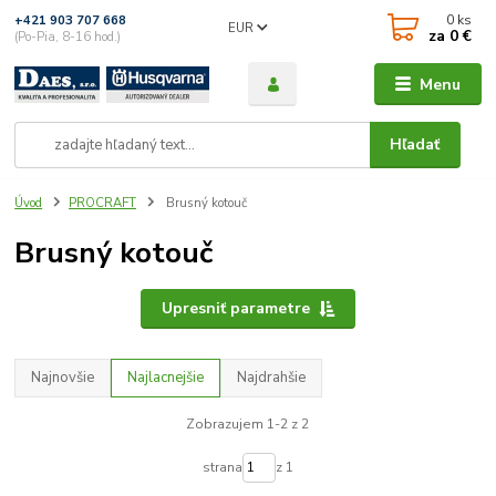
0
ks
+421 903 707 668
EUR
za
0 €
(Po-Pia, 8-16 hod.)
Menu
Hľadať
Úvod
PROCRAFT
Brusný kotouč
Brusný kotouč
Upresniť parametre
Najnovšie
Najlacnejšie
Najdrahšie
Zobrazujem 1-2 z 2
strana
z 1