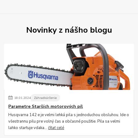
Novinky z nášho blogu
18
.
01
.
2024
Záhradkárčenie
Parametre Starších motorových píl
Husqvarna 142 e je velmi lehká pila s jednoduchou obsluhou. Ide o
všestrannu pilu pre volný čas a občasné použitie. Pila sa velmi
lahko startuje vdaka...
čítať celé