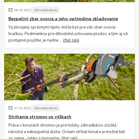
08
.
10
.
2022
Záhradkárčenie
Bezpečný zber ovocia a jeho optimálne skladovanie
Vyzbrojený správnymi tipmi, môže byť pre vás zber ovocia
hračkou. Podmienkou pre dlhodobé uchovanie plodov, a tým aj ich
postupné použitie, je riadne ...
čítať celé
07
.
10
.
2022
Záhradkárčenie
Strihanie stromov vo výškach
Práca v korunách stromov je pre hobby záhradkárov zložitá,
náročná a nebezpečná úloha. Ovšem strihať konáre je možné tiež
zo zeme - ľahko a bezpečne.
čítať celé