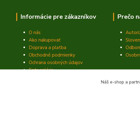
Informácie pre zákazníkov
Prečo n
O nás
Autori
Ako nakupovať
Sloven
Doprava a platba
Odbor
Obchodné podmienky
Osobný
Ochrana osobných údajov
Fotogaléria
Kontakty
Náš e-shop a partn
Blog