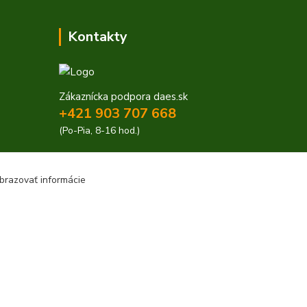
Kontakty
Zákaznícka podpora daes.sk
+421 903 707 668
(Po-Pia, 8-16 hod.)
obchod@daes.sk
brazovať informácie
Vytvorené na
Eshop-rychlo.sk