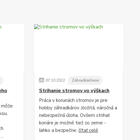
07
.
10
.
2022
Záhradkárčenie
eho
Strihanie stromov vo výškach
Práca v korunách stromov je pre
, môže
hobby záhradkárov zložitá, náročná a
kou.
nebezpečná úloha. Ovšem strihať
konáre je možné tiež zo zeme -
ch
ľahko a bezpečne.
čítať celé
..