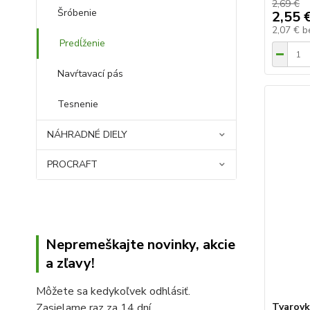
2,69 €
Šróbenie
2,55 
2,07 €
b
Predĺženie
Navŕtavací pás
Tesnenie
NÁHRADNÉ DIELY
PROCRAFT
Nepremeškajte novinky, akcie
a zľavy!
Môžete sa kedykoľvek odhlásiť.
Zasielame raz za 14 dní.
Tvarovk