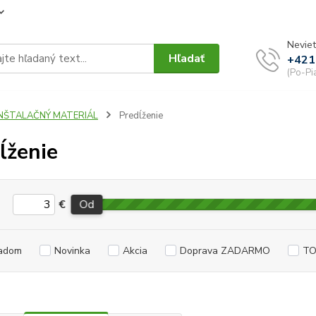
Neviet
Hľadať
+421
(Po-Pi
INŠTALAČNÝ MATERIÁL
Predĺženie
ĺženie
€
Od
adom
Novinka
Akcia
Doprava ZADARMO
TO