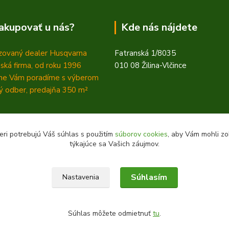
akupovať u nás?
Kde nás nájdete
zovaný dealer Husqvarna
Fatranská 1/8035
ská firma, od roku 1996
010 08 Žilina-Vlčince
ne Vám poradíme s výberom
 odber, predajňa 350
m²
eri potrebujú Váš súhlas s použitím
súborov cookies
, aby Vám mohli zo
týkajúce sa Vašich záujmov.
Súhlasím
Nastavenia
Súhlas môžete odmietnuť
tu
.