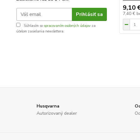
9,10 
7,40 €
b
Prihlásiť sa
Súhlasím so
spracovaním osobných údajov
za
účelom zasielania newslettera.
Husqvarna
Od
Autorizovaný dealer
Od