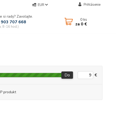
Prihlásenie
EUR
e si rady? Zavolajte.
0
ks
 903 707 668
za
0 €
a, 8-16 hod.)
Do
€
P produkt