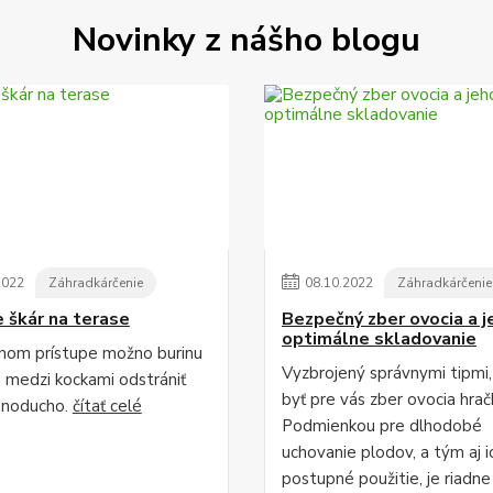
Novinky z nášho blogu
2022
Záhradkárčenie
08
.
10
.
2022
Záhradkárčenie
e škár na terase
Bezpečný zber ovocia a j
optimálne skladovanie
vnom prístupe možno burinu
Vyzbrojený správnymi tipmi
h medzi kockami odstrániť
byť pre vás zber ovocia hrač
dnoducho.
čítať celé
Podmienkou pre dlhodobé
uchovanie plodov, a tým aj i
postupné použitie, je riadne .