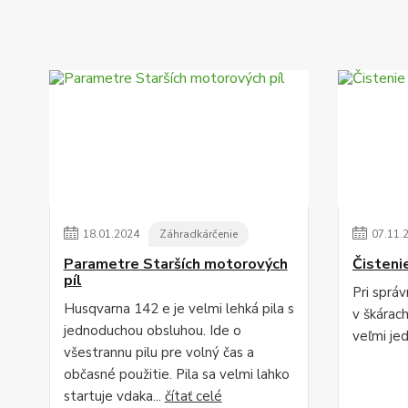
18
.
01
.
2024
Záhradkárčenie
07
.
11
.
Parametre Starších motorových
Čisteni
píl
Pri sprá
Husqvarna 142 e je velmi lehká pila s
v škárac
jednoduchou obsluhou. Ide o
veľmi je
všestrannu pilu pre volný čas a
občasné použitie. Pila sa velmi lahko
startuje vdaka...
čítať celé