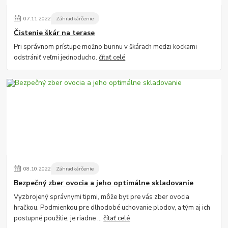
07
.
11
.
2022
Záhradkárčenie
Čistenie škár na terase
Pri správnom prístupe možno burinu v škárach medzi kockami
odstrániť veľmi jednoducho.
čítať celé
08
.
10
.
2022
Záhradkárčenie
Bezpečný zber ovocia a jeho optimálne skladovanie
Vyzbrojený správnymi tipmi, môže byť pre vás zber ovocia
hračkou. Podmienkou pre dlhodobé uchovanie plodov, a tým aj ich
postupné použitie, je riadne ...
čítať celé