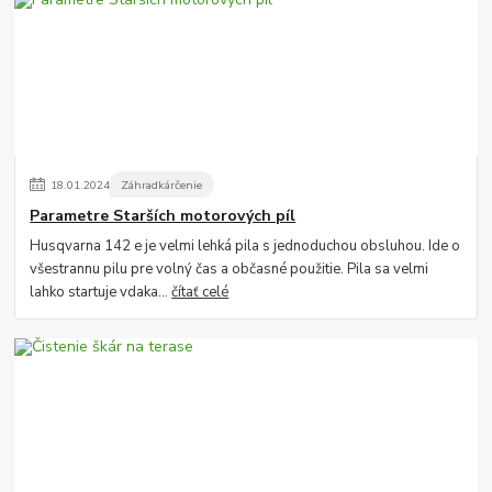
18
.
01
.
2024
Záhradkárčenie
Parametre Starších motorových píl
Husqvarna 142 e je velmi lehká pila s jednoduchou obsluhou. Ide o
všestrannu pilu pre volný čas a občasné použitie. Pila sa velmi
lahko startuje vdaka...
čítať celé