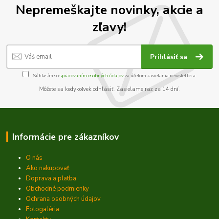
Nepremeškajte novinky, akcie a
zľavy!
Prihlásiť sa
Súhlasím so
spracovaním osobných údajov
za účelom zasielania newslettera.
Môžete sa kedykoľvek odhlásiť. Zasielame raz za 14 dní.
Informácie pre zákazníkov
O nás
Ako nakupovať
Doprava a platba
Obchodné podmienky
Ochrana osobných údajov
Fotogaléria