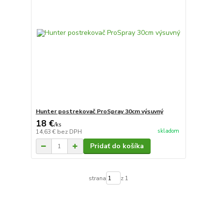
Hunter postrekovač ProSpray 30cm výsuvný
18 €
/
ks
skladom
14,63 €
bez DPH
Pridať do košíka
strana
z 1