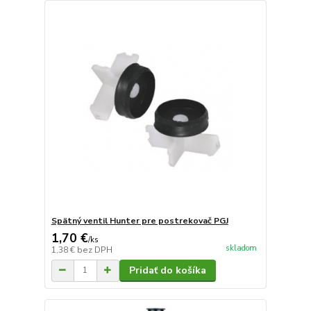
Spätný ventil Hunter pre postrekovač PGJ
1,70 €
/
ks
skladom
1,38 €
bez DPH
Pridať do košíka