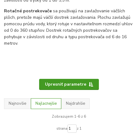
závislosti od trysky od 1 do 5,5 m.
Rotačné postrekovače
sa používajú na zavlažovanie väčších
plôch, pretože majú väčší dostrek zavlažovania. Plochu zavlažujú
pomocou prúdu vody, ktorý rotuje v nastaviteľnom rozmedzí uhlov
od 0 do 360 stupňov. Dostrek rotačných postrekovačov sa
pohybuje v závislosti od druhu a typu postrekovača od 6 do 16
metrov.
Upresniť parametre
Najnovšie
Najlacnejšie
Najdrahšie
Zobrazujem 1-6 z 6
strana
z 1