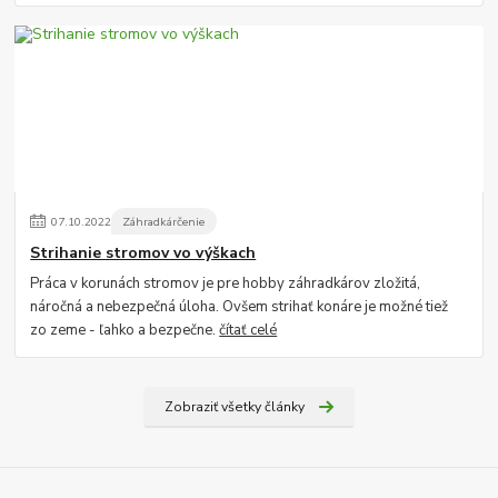
07
.
10
.
2022
Záhradkárčenie
Strihanie stromov vo výškach
Práca v korunách stromov je pre hobby záhradkárov zložitá,
náročná a nebezpečná úloha. Ovšem strihať konáre je možné tiež
zo zeme - ľahko a bezpečne.
čítať celé
Zobraziť všetky články