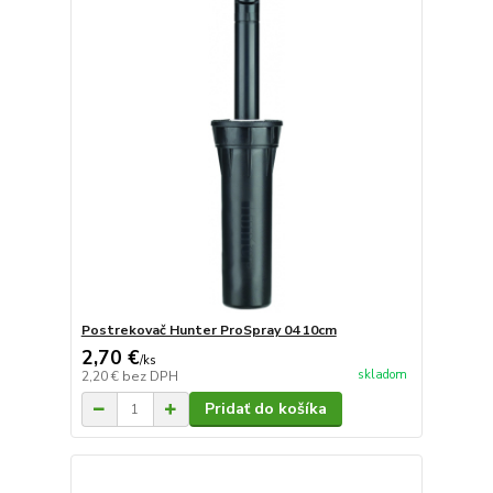
Postrekovač Hunter ProSpray 04 10cm
2,70 €
/
ks
skladom
2,20 €
bez DPH
Pridať do košíka