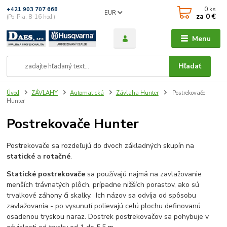
0
ks
+421 903 707 668
EUR
za
0 €
(Po-Pia, 8-16 hod.)
Menu
Hľadať
Úvod
ZÁVLAHY
Automatická
Závlaha Hunter
Postrekovače
Hunter
Postrekovače Hunter
Postrekovače sa rozdeľujú do dvoch základných skupín na
statické
a
rotačné
.
Statické postrekovače
sa používajú najmä na zavlažovanie
menších trávnatých plôch, prípadne nižších porastov, ako sú
trvalkové záhony či skalky. Ich názov sa odvíja od spôsobu
zavlažovania - po vysunutí polievajú celú plochu definovanú
osadenou tryskou naraz. Dostrek postrekovačov sa pohybuje v