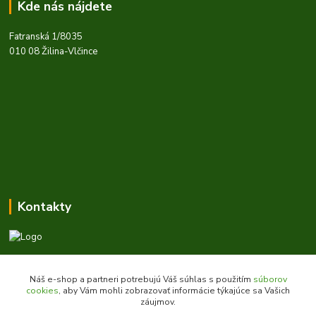
Kde nás nájdete
Fatranská 1/8035
010 08 Žilina-Vlčince
Kontakty
Zákaznícka podpora daes.sk
+421 903 707 668
Náš e-shop a partneri potrebujú Váš súhlas s použitím
súborov
(Po-Pia, 8-16 hod.)
cookies
, aby Vám mohli zobrazovať informácie týkajúce sa Vašich
záujmov.
obchod@daes.sk