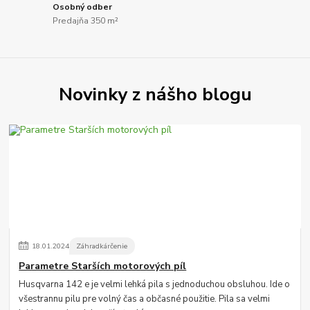
Osobný odber
Predajňa 350 m²
Novinky z nášho blogu
18
.
01
.
2024
Záhradkárčenie
Parametre Starších motorových píl
Husqvarna 142 e je velmi lehká pila s jednoduchou obsluhou. Ide o
všestrannu pilu pre volný čas a občasné použitie. Pila sa velmi