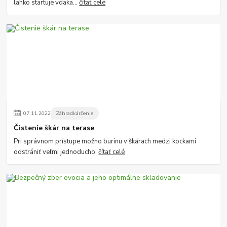
lahko startuje vdaka...
čítať celé
07
.
11
.
2022
Záhradkárčenie
Čistenie škár na terase
Pri správnom prístupe možno burinu v škárach medzi kockami
odstrániť veľmi jednoducho.
čítať celé