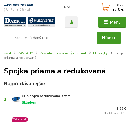
0
ks
+421 903 707 668
EUR
za
0 €
(Po-Pia, 8-16 hod.)
Menu
Hľadať
Úvod
ZÁVLAHY
Závlaha - inštalačný materiál
PE spojky
Spojka
priama a redukovaná
Spojka priama a redukovaná
Najpredávanejšie
PE Spojka redukovaná 32x25
1.
Skladom
3,99 €
3,24 € bez DPH
TOP produkt