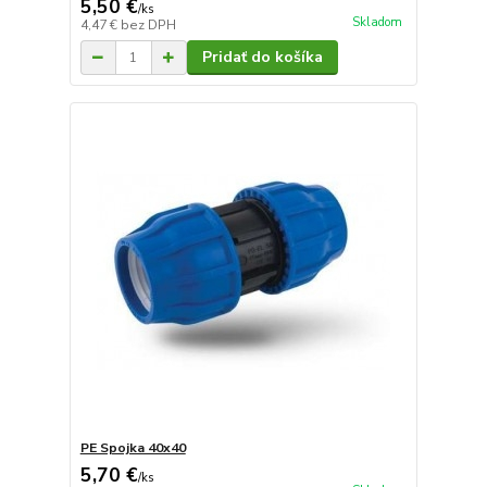
5,50 €
/
ks
Skladom
4,47 €
bez DPH
Pridať do košíka
PE Spojka 40x40
5,70 €
/
ks