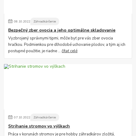
08
.
10
.
2022
Záhradkárčenie
Bezpečný zber ovocia a jeho optimálne skladovanie
Vyzbrojený správnymi tipmi, môže byť pre vás zber ovocia
hračkou. Podmienkou pre dlhodobé uchovanie plodov, a tým aj ich
postupné použitie, je riadne ...
čítať celé
07
.
10
.
2022
Záhradkárčenie
Strihanie stromov vo výškach
Práca v korunách stromov je pre hobby záhradkárov zložitá,