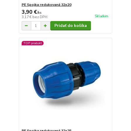
PE Spojka redukovaná 32x20
3,90 €
/
ks
Skladom
3,17 €
bez DPH
Pridať do košíka
TOP produkt
PE Spojka redukovaná 32x25