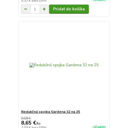
5,37 €
bez DPH
Pridať do košíka
Redukčná spojka Gardena 32 na 25
9,09 €
8,65 €
/
ks
skladom
7,03 €
bez DPH