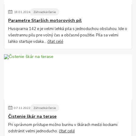
18
.
01
.
2024
Záhradkárčenie
Parametre Starších motorových píl
Husqvarna 142 e je velmi lehká pila s jednoduchou obsluhou. Ide o
všestrannu pilu pre volný čas a občasné použitie. Pila sa velmi
lahko startuje vdaka...
čítať celé
07
.
11
.
2022
Záhradkárčenie
Čistenie škár na terase
Pri správnom prístupe možno burinu v škárach medzi kockami
odstrániť veľmi jednoducho.
čítať celé