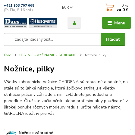
0
ks
+421 903 707 668
EUR
za
0 €
(Po-Pia, 8-16 hod.)
Menu
Hľadať
Úvod
KOSENIE - VYŽÍNANIE - STRIHANIE
Nožnice, pilky
Nožnice, pilky
Všetky záhradnícke nožnice GARDENA sú robustné a odolné, no
stále sú to ľahké nástroje, ktoré špičkovo strihajú a všetky
strihacie práce v záhrade s nimi zvládnete jednoducho a
pohodlne. Či už ste začiatočník, alebo profesionálny používateľ, v
širokej ponuke rôznych modelov radu si určite nájdete nástroj
GARDENA ideálny pre vás.
Nožnice záhradné