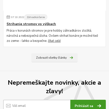
07
.
10
.
2022
Záhradkárčenie
Strihanie stromov vo výškach
Práca v korunách stromov je pre hobby záhradkárov zložitá,
náročná a nebezpečná úloha. Ovšem strihať konáre je možné tiež
zo zeme - ľahko a bezpečne.
čítať celé
Zobraziť všetky články
Nepremeškajte novinky, akcie a
zľavy!
Prihlásiť sa