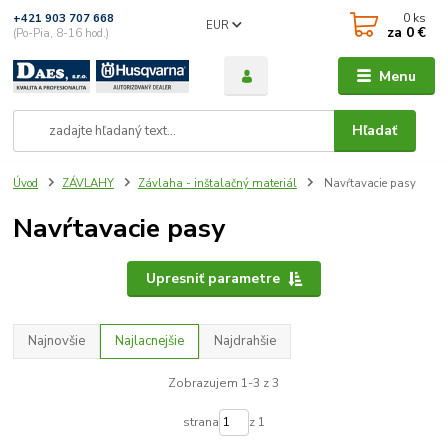
0
ks
+421 903 707 668
EUR
za
0 €
(Po-Pia, 8-16 hod.)
Menu
Hľadať
Úvod
ZÁVLAHY
Závlaha - inštalačný materiál
Navŕtavacie pasy
Navŕtavacie pasy
Upresniť parametre
Najnovšie
Najlacnejšie
Najdrahšie
Zobrazujem 1-3 z 3
strana
z 1