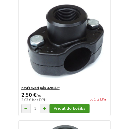
navŕtavací pás 32x1/2"
2,50 €
/
ks
do 1 týždňa
2,03 €
bez DPH
Pridať do košíka