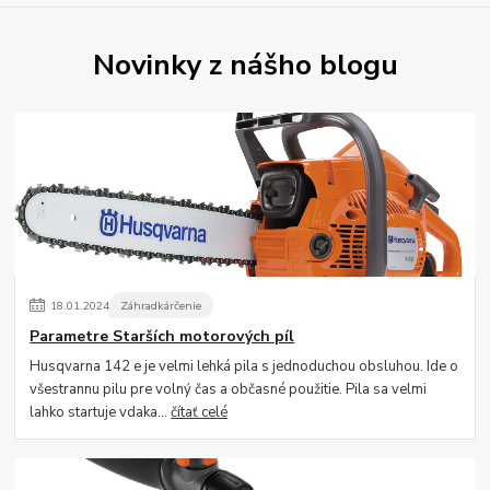
Novinky z nášho blogu
18
.
01
.
2024
Záhradkárčenie
Parametre Starších motorových píl
Husqvarna 142 e je velmi lehká pila s jednoduchou obsluhou. Ide o
všestrannu pilu pre volný čas a občasné použitie. Pila sa velmi
lahko startuje vdaka...
čítať celé