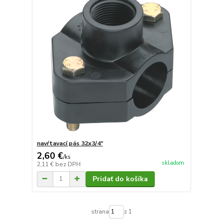
navŕtavací pás 32x3/4"
2,60 €
/
ks
skladom
2,11 €
bez DPH
Pridať do košíka
strana
z 1