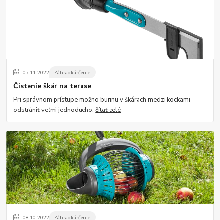
07
.
11
.
2022
Záhradkárčenie
Čistenie škár na terase
Pri správnom prístupe možno burinu v škárach medzi kockami
odstrániť veľmi jednoducho.
čítať celé
08
.
10
.
2022
Záhradkárčenie