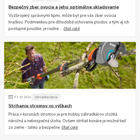
Bezpečný zber ovocia a jeho optimálne skladovanie
Vyzbrojený správnymi tipmi, môže byť pre vás zber ovocia
hračkou. Podmienkou pre dlhodobé uchovanie plodov, a tým aj ich
postupné použitie, je riadne ...
čítať celé
07
.
10
.
2022
Záhradkárčenie
Strihanie stromov vo výškach
Práca v korunách stromov je pre hobby záhradkárov zložitá,
náročná a nebezpečná úloha. Ovšem strihať konáre je možné tiež
zo zeme - ľahko a bezpečne.
čítať celé