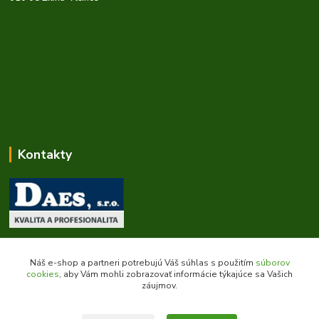
Kontakty
Zákaznícka podpora daes.sk
+421 903 707 668
Náš e-shop a partneri potrebujú Váš súhlas s použitím
súborov
(Po-Pia, 8-16 hod.)
cookies
, aby Vám mohli zobrazovať informácie týkajúce sa Vašich
záujmov.
obchod@daes.sk