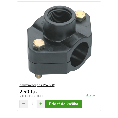
navŕtavací pás 25x3/4"
2,50 €
/
ks
skladom
2,03 €
bez DPH
Pridať do košíka