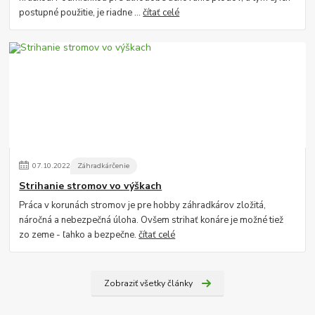
postupné použitie, je riadne ...
čítať celé
07
.
10
.
2022
Záhradkárčenie
Strihanie stromov vo výškach
Práca v korunách stromov je pre hobby záhradkárov zložitá,
náročná a nebezpečná úloha. Ovšem strihať konáre je možné tiež
zo zeme - ľahko a bezpečne.
čítať celé
Zobraziť všetky články