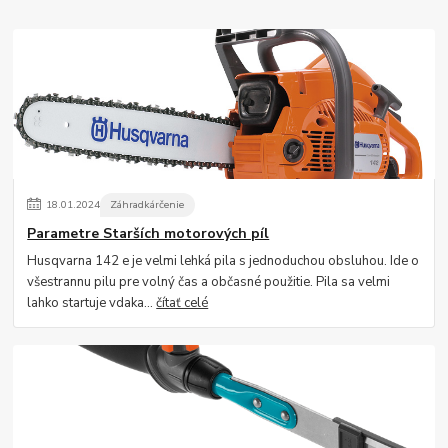
18
.
01
.
2024
Záhradkárčenie
Parametre Starších motorových píl
Husqvarna 142 e je velmi lehká pila s jednoduchou obsluhou. Ide o
všestrannu pilu pre volný čas a občasné použitie. Pila sa velmi
lahko startuje vdaka...
čítať celé