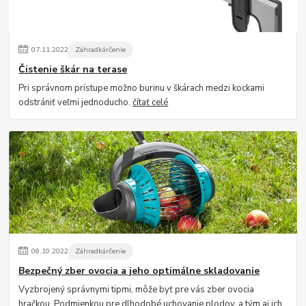
07
.
11
.
2022
Záhradkárčenie
Čistenie škár na terase
Pri správnom prístupe možno burinu v škárach medzi kockami
odstrániť veľmi jednoducho.
čítať celé
08
.
10
.
2022
Záhradkárčenie
Bezpečný zber ovocia a jeho optimálne skladovanie
Vyzbrojený správnymi tipmi, môže byť pre vás zber ovocia
hračkou. Podmienkou pre dlhodobé uchovanie plodov, a tým aj ich