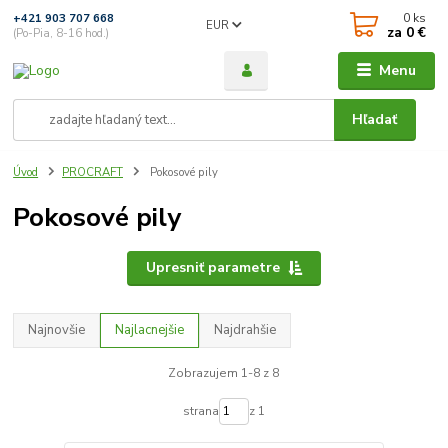
0
ks
+421 903 707 668
EUR
za
0 €
(Po-Pia, 8-16 hod.)
Menu
Hľadať
Úvod
PROCRAFT
Pokosové pily
Pokosové pily
Upresniť parametre
Najnovšie
Najlacnejšie
Najdrahšie
Zobrazujem 1-8 z 8
strana
z 1