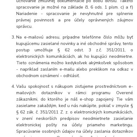
uchovanie zmluvnej dokumentácie po dobu dlhšiu. Takéto
spracovanie je možné na základe čl. 6 ods. 1 písm. c) a f)
Nariadenie - spracovanie je nevyhnutné pre splnenie
právnej povinnosti a pre účely oprávnených záujmov
správcu.
Na e-mailovú adresu, prípadne telefónne číslo môžu byť
kupujúcemu zasielané novinky a iné obchodné správy, tento
postup umožňuje § 62 odst. 3 z.č. 351/2011, o
elektronických komunikáciách, ak ho kupujúci neodmietne.
Tieto oznámenia možno kedykoľvek akýmkoľvek spôsobom
- napríklad zaslaním e-mailu alebo preklikom na odkaz v
obchodnom oznámení – odhlásiť.
Vašu spokojnosť s nákupom zisťujeme prostredníctvom e-
mailových dotazníkov v rámci programu Overené
zákazníkmi, do ktorého je náš e-shop zapojený. Tie vám
zasielame zakaždým, keď u nás nakúpite, pokiaľ v zmysle §
§ 62 zák. č. 351/2011 Z. z. o elektronických komunikáciách,
v znení neskorších predpisov neodmietnete zasielanie
elektronickej pošty na účely priameho marketingu.
Spracúvanie osobných údajov na účely zaslania dotazníkov