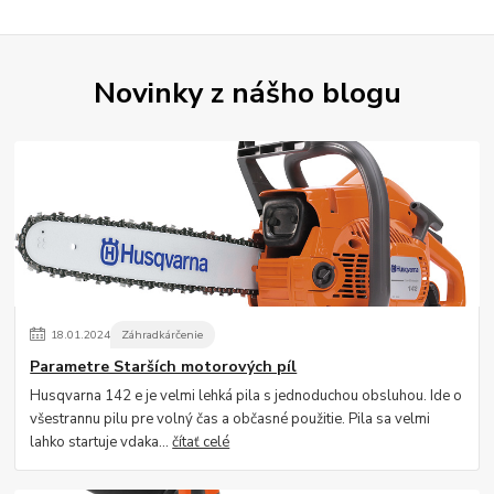
Novinky z nášho blogu
18
.
01
.
2024
Záhradkárčenie
Parametre Starších motorových píl
Husqvarna 142 e je velmi lehká pila s jednoduchou obsluhou. Ide o
všestrannu pilu pre volný čas a občasné použitie. Pila sa velmi
lahko startuje vdaka...
čítať celé