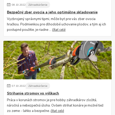
08
.
10
.
2022
Záhradkárčenie
Bezpečný zber ovocia a jeho optimálne skladovanie
Vyzbrojený správnymi tipmi, môže byť pre vás zber ovocia
hračkou. Podmienkou pre dlhodobé uchovanie plodov, a tým aj ich
postupné použitie, je riadne ...
čítať celé
07
.
10
.
2022
Záhradkárčenie
Strihanie stromov vo výškach
Práca v korunách stromov je pre hobby záhradkárov zložitá,
náročná a nebezpečná úloha. Ovšem strihať konáre je možné tiež
zo zeme - ľahko a bezpečne.
čítať celé