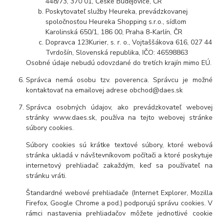
448/73, 370 01, České Budějovice, ČR
Poskytovateľ služby Heureka, prevádzkovanej
spoločnosťou Heureka Shopping s.r.o., sídlom
Karolinská 650/1, 186 00, Praha 8-Karlín, ČR
Dopravca 123Kurier, s. r. o., Vojtaššákova 616, 027 44
Tvrdošín, Slovenská republika, IČO: 46598863
Osobné údaje nebudú odovzdané do tretích krajín mimo EÚ.
Správca nemá osobu tzv. poverenca. Správcu je možné
kontaktovať na emailovej adrese obchod@daes.sk
Správca osobných údajov, ako prevádzkovateľ webovej
stránky www.daes.sk, používa na tejto webovej stránke
súbory cookies.
Súbory cookies sú krátke textové súbory, ktoré webová
stránka ukladá v návštevníkovom počítači a ktoré poskytuje
internetový prehliadač zakaždým, keď sa používateľ na
stránku vráti.
Štandardné webové prehliadače (Internet Explorer, Mozilla
Firefox, Google Chrome a pod.) podporujú správu cookies. V
rámci nastavenia prehliadačov môžete jednotlivé cookie