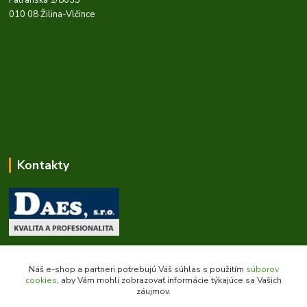
Fatranská 1/8035
010 08 Žilina-Vlčince
Kontakty
Zákaznícka podpora daes.sk
+421 903 707 668
Náš e-shop a partneri potrebujú Váš súhlas s použitím
súborov
(Po-Pia, 8-16 hod.)
cookies
, aby Vám mohli zobrazovať informácie týkajúce sa Vašich
záujmov.
obchod@daes.sk