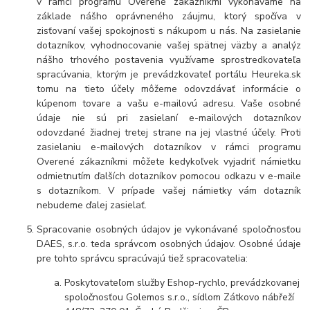
v rámci programu Overené zákazníkmi vykonávame na
základe nášho oprávneného záujmu, ktorý spočíva v
zisťovaní vašej spokojnosti s nákupom u nás. Na zasielanie
dotazníkov, vyhodnocovanie vašej spätnej väzby a analýz
nášho trhového postavenia využívame sprostredkovateľa
spracúvania, ktorým je prevádzkovateľ portálu Heureka.sk
tomu na tieto účely môžeme odovzdávať informácie o
kúpenom tovare a vašu e-mailovú adresu. Vaše osobné
údaje nie sú pri zasielaní e-mailových dotazníkov
odovzdané žiadnej tretej strane na jej vlastné účely. Proti
zasielaniu e-mailových dotazníkov v rámci programu
Overené zákazníkmi môžete kedykoľvek vyjadriť námietku
odmietnutím ďalších dotazníkov pomocou odkazu v e-maile
s dotazníkom. V prípade vašej námietky vám dotazník
nebudeme ďalej zasielať.
Spracovanie osobných údajov je vykonávané spoločnosťou
DAES, s.r.o. teda správcom osobných údajov. Osobné údaje
pre tohto správcu spracúvajú tiež spracovatelia:
Poskytovateľom služby Eshop-rychlo, prevádzkovanej
spoločnosťou Golemos s.r.o., sídlom Zátkovo nábřeží