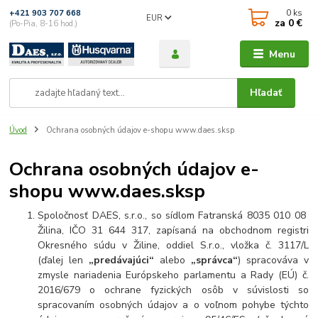
0
ks
+421 903 707 668
EUR
za
0 €
(Po-Pia, 8-16 hod.)
Menu
Hľadať
Úvod
Ochrana osobných údajov e-shopu www.daes.sksp
Ochrana osobných údajov e-
shopu www.daes.sksp
Spoločnosť DAES, s.r.o., so sídlom Fatranská 8035 010 08
Žilina, IČO 31 644 317, zapísaná na obchodnom registri
Okresného súdu v Žiline, oddiel S.r.o., vložka č. 3117/L
(ďalej len
„predávajúci“
alebo
„správca“
) spracováva v
zmysle nariadenia Európskeho parlamentu a Rady (EÚ) č.
2016/679 o ochrane fyzických osôb v súvislosti so
spracovaním osobných údajov a o voľnom pohybe týchto