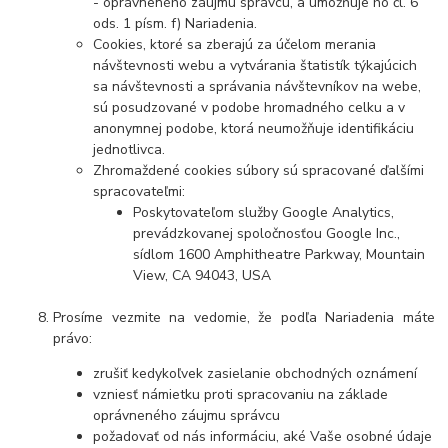
- oprávneného záujmu správcu, a umožňuje ho čl. 6
ods. 1 písm. f) Nariadenia.
Cookies, ktoré sa zberajú za účelom merania
návštevnosti webu a vytvárania štatistík týkajúcich
sa návštevnosti a správania návštevníkov na webe,
sú posudzované v podobe hromadného celku a v
anonymnej podobe, ktorá neumožňuje identifikáciu
jednotlivca.
Zhromaždené cookies súbory sú spracované ďalšími
spracovateľmi:
Poskytovateľom služby Google Analytics,
prevádzkovanej spoločnosťou Google Inc.,
sídlom 1600 Amphitheatre Parkway, Mountain
View, CA 94043, USA
Prosíme vezmite na vedomie, že podľa Nariadenia máte
právo:
zrušiť kedykoľvek zasielanie obchodných oznámení
vzniesť námietku proti spracovaniu na základe
oprávneného záujmu správcu
požadovať od nás informáciu, aké Vaše osobné údaje