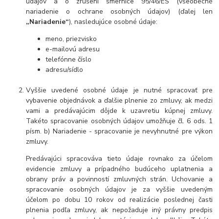
údajov a o zrušení smernice 95/46/ES (všeobecné
nariadenie o ochrane osobných údajov) (ďalej len
„Nariadenie“
), nasledujúce osobné údaje:
meno, priezvisko
e-mailovú adresu
telefónne číslo
adresu/sídlo
Vyššie uvedené osobné údaje je nutné spracovať pre
vybavenie objednávok a ďalšie plnenie zo zmluvy, ak medzi
vami a predávajúcim dôjde k uzavretiu kúpnej zmluvy.
Takéto spracovanie osobných údajov umožňuje čl. 6 ods. 1
písm. b) Nariadenie - spracovanie je nevyhnutné pre výkon
zmluvy.
Predávajúci spracováva tieto údaje rovnako za účelom
evidencie zmluvy a prípadného budúceho uplatnenia a
obrany práv a povinností zmluvných strán. Uchovanie a
spracovanie osobných údajov je za vyššie uvedeným
účelom po dobu 10 rokov od realizácie poslednej časti
plnenia podľa zmluvy, ak nepožaduje iný právny predpis