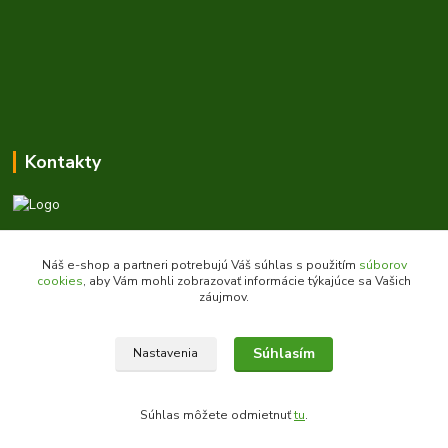
Kontakty
Zákaznícka podpora daes.sk
+421 903 707 668
Náš e-shop a partneri potrebujú Váš súhlas s použitím
súborov
(Po-Pia, 8-16 hod.)
cookies
, aby Vám mohli zobrazovať informácie týkajúce sa Vašich
záujmov.
obchod@daes.sk
Súhlasím
Nastavenia
Súhlas môžete odmietnuť
tu
.
Vytvorené na
Eshop-rychlo.sk