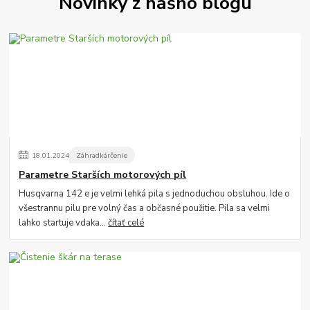
Novinky z nášho blogu
18
.
01
.
2024
Záhradkárčenie
Parametre Starších motorových píl
Husqvarna 142 e je velmi lehká pila s jednoduchou obsluhou. Ide o
všestrannu pilu pre volný čas a občasné použitie. Pila sa velmi
lahko startuje vdaka...
čítať celé