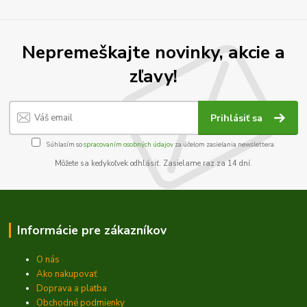
Nepremeškajte novinky, akcie a
zľavy!
Prihlásiť sa
Súhlasím so
spracovaním osobných údajov
za účelom zasielania newslettera.
Môžete sa kedykoľvek odhlásiť. Zasielame raz za 14 dní.
Informácie pre zákazníkov
O nás
Ako nakupovať
Doprava a platba
Obchodné podmienky