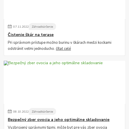
07
.
11
.
2022
Záhradkárčenie
Čistenie škár na terase
Pri správnom prístupe možno burinu v škárach medzi kockami
odstrániť veľmi jednoducho.
čítať celé
08
.
10
.
2022
Záhradkárčenie
Bezpečný zber ovocia a jeho optimálne skladovanie
Vyzbrojený správnymi tipmi, môže byť pre vás zber ovocia