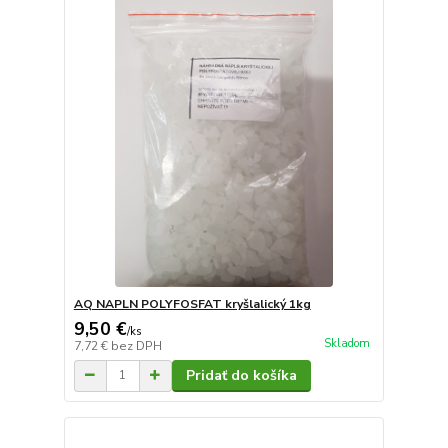
AQ NAPLN POLYFOSFAT kryšlalický 1kg
9,50 €
/
ks
Skladom
7,72 €
bez DPH
Pridať do košíka