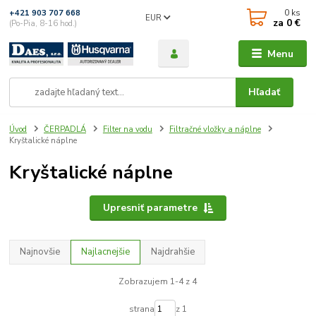
0
ks
+421 903 707 668
EUR
za
0 €
(Po-Pia, 8-16 hod.)
Menu
Hľadať
Úvod
ČERPADLÁ
Filter na vodu
Filtračné vložky a náplne
Kryštalické náplne
Kryštalické náplne
Upresniť parametre
Najnovšie
Najlacnejšie
Najdrahšie
Zobrazujem 1-4 z 4
strana
z 1