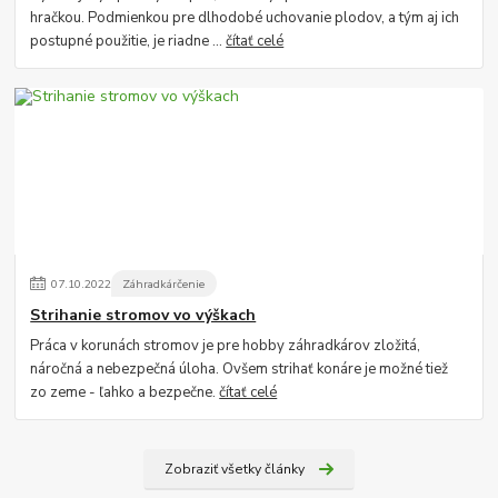
hračkou. Podmienkou pre dlhodobé uchovanie plodov, a tým aj ich
postupné použitie, je riadne ...
čítať celé
07
.
10
.
2022
Záhradkárčenie
Strihanie stromov vo výškach
Práca v korunách stromov je pre hobby záhradkárov zložitá,
náročná a nebezpečná úloha. Ovšem strihať konáre je možné tiež
zo zeme - ľahko a bezpečne.
čítať celé
Zobraziť všetky články