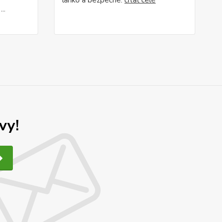
ľahko a bezpečne.
čítať celé
..
vy!