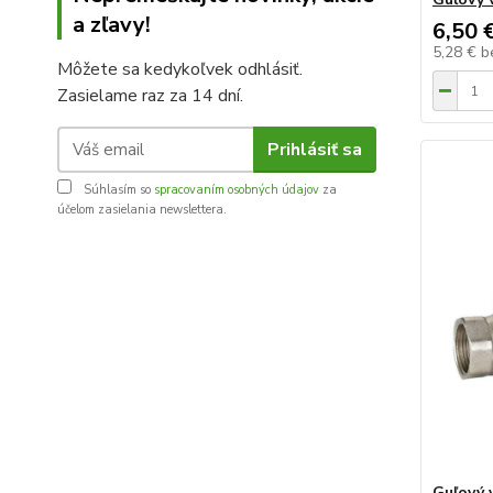
a zľavy!
6,50 
5,28 €
b
Môžete sa kedykoľvek odhlásiť.
Zasielame raz za 14 dní.
Prihlásiť sa
Súhlasím so
spracovaním osobných údajov
za
účelom zasielania newslettera.
Guľový 