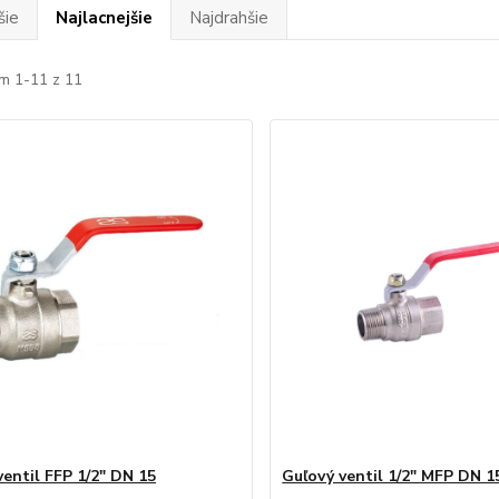
šie
Najlacnejšie
Najdrahšie
m 1-11 z 11
ventil FFP 1/2" DN 15
Guľový ventil 1/2" MFP DN 