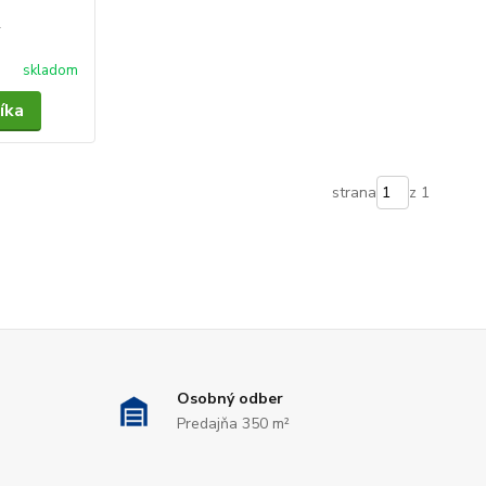
0
skladom
íka
strana
z 1
Osobný odber
Predajňa 350 m²