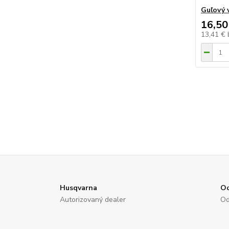
Guľový 
16,50
13,41 €
Husqvarna
Od
Autorizovaný dealer
Od