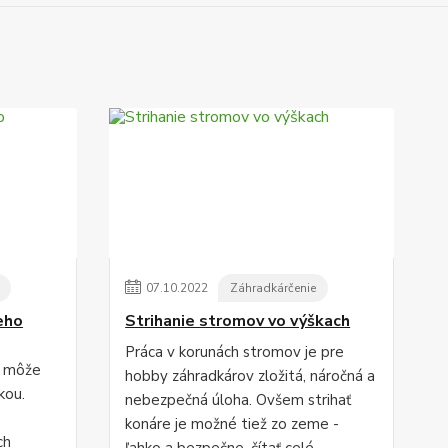
07
.
10
.
2022
Záhradkárčenie
eho
Strihanie stromov vo výškach
Práca v korunách stromov je pre
, môže
hobby záhradkárov zložitá, náročná a
kou.
nebezpečná úloha. Ovšem strihať
konáre je možné tiež zo zeme -
ch