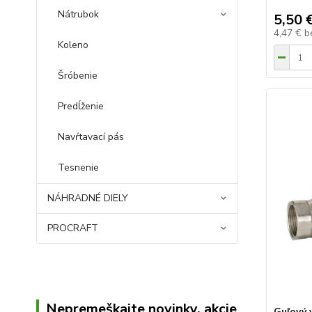
Nátrubok
5,50 
4,47 €
b
Koleno
Šróbenie
Predĺženie
Navŕtavací pás
Tesnenie
NÁHRADNÉ DIELY
PROCRAFT
Nepremeškajte novinky, akcie
Guľový 