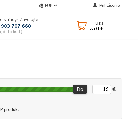
Prihlásenie
EUR
e si rady? Zavolajte.
0
ks
 903 707 668
za
0 €
a, 8-16 hod.)
Do
€
P produkt