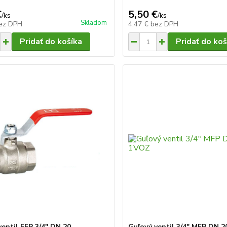
€
5,50 €
/
ks
/
ks
Skladom
ez DPH
4,47 €
bez DPH
Pridať do košíka
Pridať do koš
ventil FFP 3/4" DN 20
Guľový ventil 3/4" MFP DN 