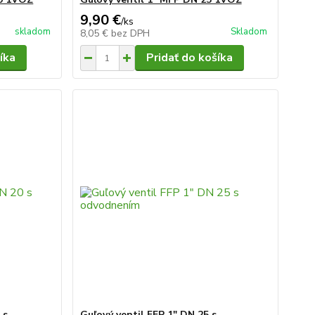
9,90 €
/
ks
skladom
Skladom
8,05 €
bez DPH
íka
Pridať do košíka
 s
Guľový ventil FFP 1" DN 25 s