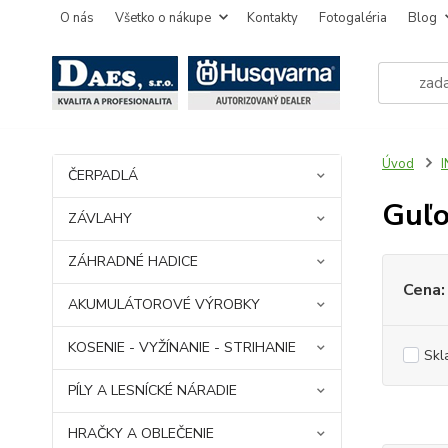
O nás
Všetko o nákupe
Kontakty
Fotogaléria
Blog
Úvod
ČERPADLÁ
Guľ
ZÁVLAHY
ZÁHRADNÉ HADICE
Cena:
AKUMULÁTOROVÉ VÝROBKY
KOSENIE - VYŽÍNANIE - STRIHANIE
Skl
PÍLY A LESNÍCKÉ NÁRADIE
HRAČKY A OBLEČENIE