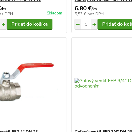
€
6,80 €
/
ks
/
ks
Skladom
ez DPH
5,53 €
bez DPH
Pridať do košíka
Pridať do koš
ventil FFP 1" DN 25
Guľový ventil FFP 3/4" DN 20