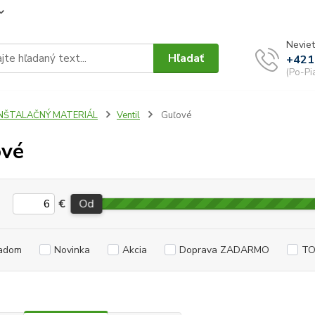
Neviet
Hľadať
+421
(Po-Pi
INŠTALAČNÝ MATERIÁL
Ventil
Guľové
ové
€
Od
adom
Novinka
Akcia
Doprava ZADARMO
TO