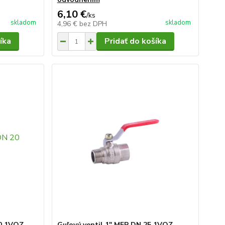
6,10 €
/
ks
skladom
skladom
4,96 €
bez DPH
íka
Pridať do košíka
20 1VOZ
Guľový ventil 1" MFP DN 25 1VOZ