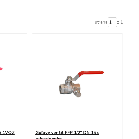
strana
z 1
15 1VOZ
Guľový ventil FFP 1/2" DN 15 s
odvodnením