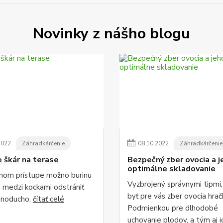
Novinky z nášho blogu
2022
Záhradkárčenie
08
.
10
.
2022
Záhradkárčenie
e škár na terase
Bezpečný zber ovocia a j
optimálne skladovanie
vnom prístupe možno burinu
Vyzbrojený správnymi tipmi
h medzi kockami odstrániť
byť pre vás zber ovocia hrač
dnoducho.
čítať celé
Podmienkou pre dlhodobé
uchovanie plodov, a tým aj i