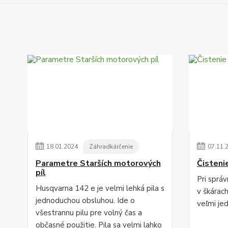
18
.
01
.
2024
Záhradkárčenie
07
.
11
.
Parametre Starších motorových
Čisteni
píl
Pri sprá
Husqvarna 142 e je velmi lehká pila s
v škárac
jednoduchou obsluhou. Ide o
veľmi je
všestrannu pilu pre volný čas a
občasné použitie. Pila sa velmi lahko