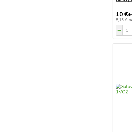
10 €
/
k
8,13 €
b