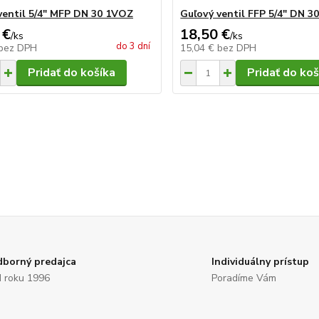
ventil 5/4" MFP DN 30 1VOZ
Guľový ventil FFP 5/4" DN 3
 €
18,50 €
/
ks
/
ks
do 3 dní
bez DPH
15,04 €
bez DPH
Pridať do košíka
Pridať do koš
borný predajca
Individuálny prístup
 roku 1996
Poradíme Vám