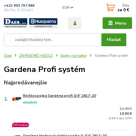
0
ks
+421 903 707 668
EUR
za
0 €
(Po-Pia, 8-16 hod.)
Menu
Hľadať
Úvod
ZÁHRADNÉ HADICE
Spojky na hadice
Gardena Profi systém
Gardena Profi systém
Najpredávanejšie
Rýchlospojka Gardena profi 3/4" 2817-20
1.
skladom
11,49 €
10,90 €
8,86 € bez DPH
TOP produkt
Gardena Hadicová rýchlospojka G 3/4" 2917-20