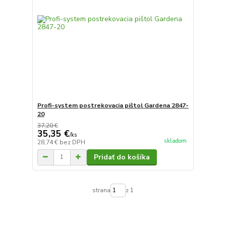
Profi-system postrekovacia pištol Gardena 2847-
20
37,20 €
35,35 €
/
ks
skladom
28,74 €
bez DPH
Pridať do košíka
strana
z 1