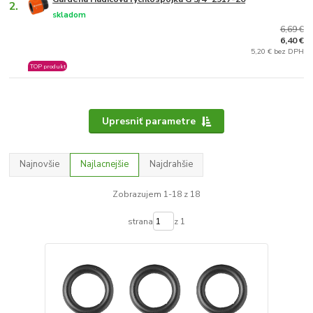
2.
skladom
6,69 €
6,40 €
5,20 € bez DPH
TOP produkt
Upresniť parametre
Najnovšie
Najlacnejšie
Najdrahšie
Zobrazujem 1-18 z 18
strana
z 1