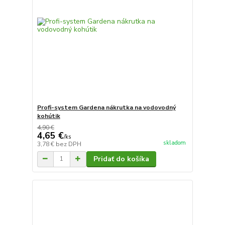
Profi-system Gardena nákrutka na vodovodný
kohútik
4,90 €
4,65 €
/
ks
skladom
3,78 €
bez DPH
Pridať do košíka