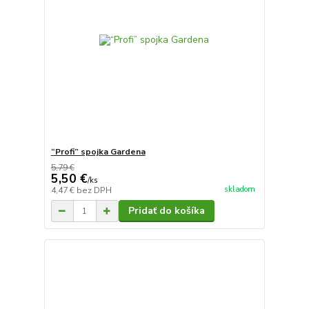
“Profi” spojka Gardena
5,79 €
5,50 €
/
ks
skladom
4,47 €
bez DPH
Pridať do košíka