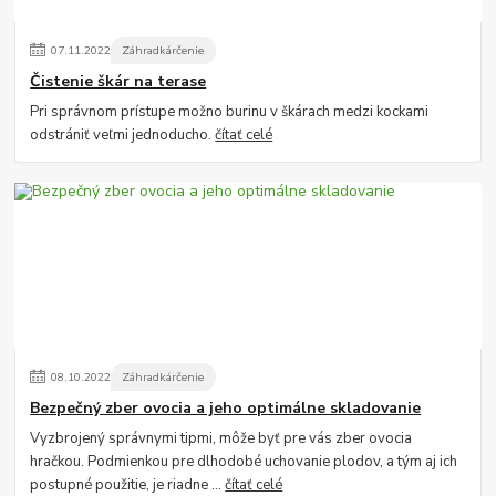
07
.
11
.
2022
Záhradkárčenie
Čistenie škár na terase
Pri správnom prístupe možno burinu v škárach medzi kockami
odstrániť veľmi jednoducho.
čítať celé
08
.
10
.
2022
Záhradkárčenie
Bezpečný zber ovocia a jeho optimálne skladovanie
Vyzbrojený správnymi tipmi, môže byť pre vás zber ovocia
hračkou. Podmienkou pre dlhodobé uchovanie plodov, a tým aj ich
postupné použitie, je riadne ...
čítať celé