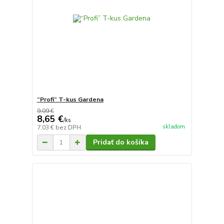
“Profi” T-kus Gardena
9,09 €
8,65 €
/
ks
skladom
7,03 €
bez DPH
Pridať do košíka