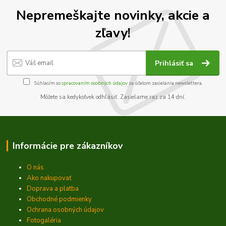
Nepremeškajte novinky, akcie a
zľavy!
Prihlásiť sa
Súhlasím so
spracovaním osobných údajov
za účelom zasielania newslettera.
Môžete sa kedykoľvek odhlásiť. Zasielame raz za 14 dní.
Informácie pre zákazníkov
O nás
Ako nakupovať
Doprava a platba
Obchodné podmienky
Ochrana osobných údajov
Fotogaléria