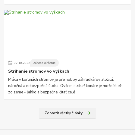
07
.
10
.
2022
Záhradkárčenie
Strihanie stromov vo výškach
Práca v korunách stromov je pre hobby záhradkárov zložitá,
náročná a nebezpečná úloha. Ovšem strihať konáre je možné tiež
zo zeme - ľahko a bezpečne.
čítať celé
Zobraziť všetky články