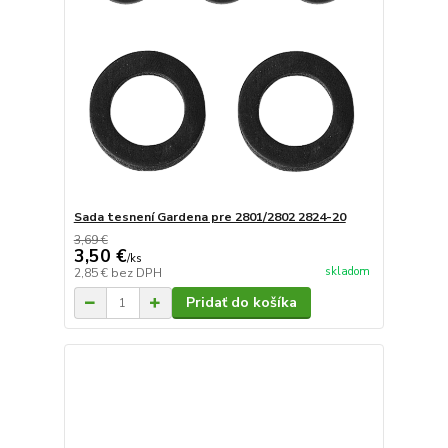
Sada tesnení Gardena pre 2801/2802 2824-20
3,69 €
3,50 €
/
ks
skladom
2,85 €
bez DPH
Pridať do košíka