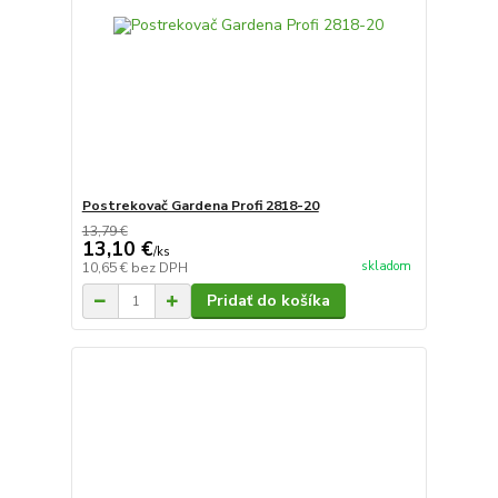
Postrekovač Gardena Profi 2818-20
13,79 €
13,10 €
/
ks
skladom
10,65 €
bez DPH
Pridať do košíka