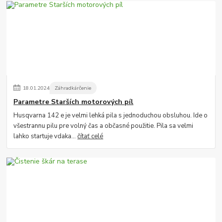
18
.
01
.
2024
Záhradkárčenie
Parametre Starších motorových píl
Husqvarna 142 e je velmi lehká pila s jednoduchou obsluhou. Ide o
všestrannu pilu pre volný čas a občasné použitie. Pila sa velmi
lahko startuje vdaka...
čítať celé