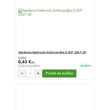
Gardena Hadicová rýchlospojka G 3/4" 2917-20
6,69 €
6,40 €
/
ks
skladom
5,20 €
bez DPH
Pridať do košíka