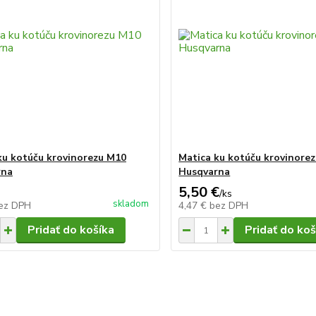
ku kotúču krovinorezu M10
Matica ku kotúču krovinore
rna
Husqvarna
5,50 €
/
ks
skladom
ez DPH
4,47 €
bez DPH
Pridať do košíka
Pridať do koš