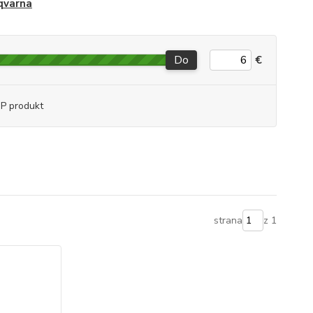
qvarna
Do
€
P produkt
strana
z 1