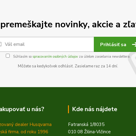
premeškajte novinky, akcie a zľa
Prihlásiť sa
Súhlasím so
spracovaním osobných údajov
za účelom zasielania newslettera.
Môžete sa kedykoľvek odhlásiť. Zasielame raz za 14 dní.
akupovať u nás?
Kde nás nájdete
zovaný dealer Husqvarna
Fatranská 1/8035
ská firma, od roku 1996
010 08 Žilina-Vlčince