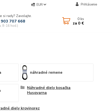
Prihlásenie
EUR
e si rady? Zavolajte.
0
ks
 903 707 668
za
0 €
a, 8-16 hod.)
a
náhradné remene
Náhradné diely kosačka
a
Husqvarna
adné diely krovinorez