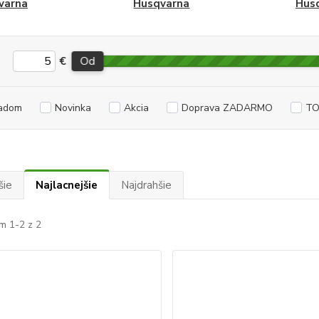
varna
Husqvarna
Hus
€
Od
adom
Novinka
Akcia
Doprava ZADARMO
TO
šie
Najlacnejšie
Najdrahšie
m 1-2 z 2