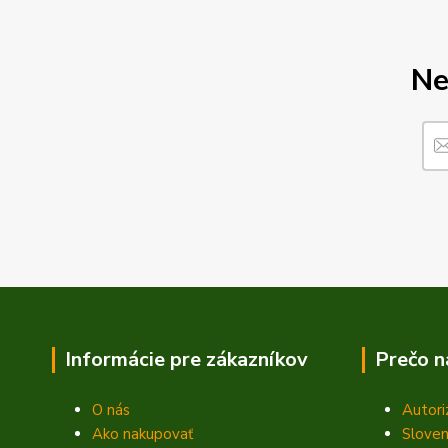
Ne
Informácie pre zákazníkov
Prečo n
O nás
Autori
Ako nakupovať
Sloven