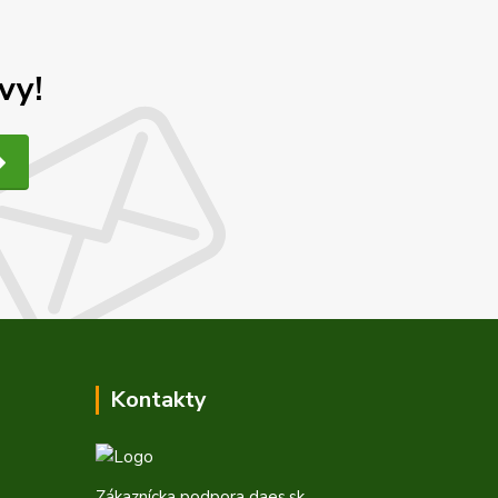
vy!
Kontakty
Zákaznícka podpora daes.sk