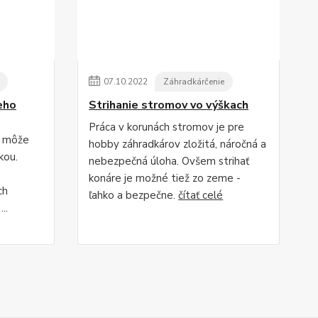
07
.
10
.
2022
Záhradkárčenie
eho
Strihanie stromov vo výškach
Práca v korunách stromov je pre
, môže
hobby záhradkárov zložitá, náročná a
kou.
nebezpečná úloha. Ovšem strihať
konáre je možné tiež zo zeme -
ch
ľahko a bezpečne.
čítať celé
..