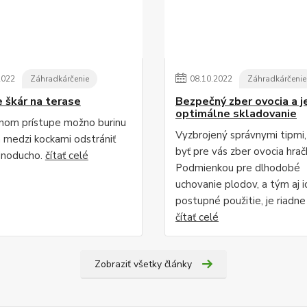
2022
Záhradkárčenie
08
.
10
.
2022
Záhradkárčenie
e škár na terase
Bezpečný zber ovocia a j
optimálne skladovanie
vnom prístupe možno burinu
Vyzbrojený správnymi tipmi
h medzi kockami odstrániť
byť pre vás zber ovocia hrač
dnoducho.
čítať celé
Podmienkou pre dlhodobé
uchovanie plodov, a tým aj i
postupné použitie, je riadne .
čítať celé
Zobraziť všetky články