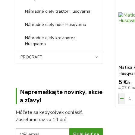
Náhradné diely traktor Husqvarna
Náhradné diely rider Husqvarna
Náhradné diely krovinorez
Husqvarna
PROCRAFT
Matica 
Husqva
5 €
/
ks
4,07 €
b
Nepremeškajte novinky, akcie
a zľavy!
Môžete sa kedykoľvek odhlásiť.
Zasielame raz za 14 dní.
Prihlásiť sa