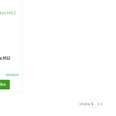
zu M12
skladom
íka
strana
z 1