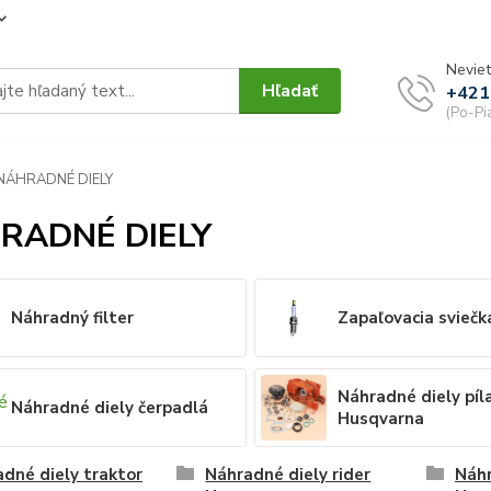
Neviet
Hľadať
+421
(Po-Pi
NÁHRADNÉ DIELY
RADNÉ DIELY
Náhradný filter
Zapaľovacia sviečk
Náhradné diely píl
Náhradné diely čerpadlá
Husqvarna
dné diely traktor
Náhradné diely rider
Náhr