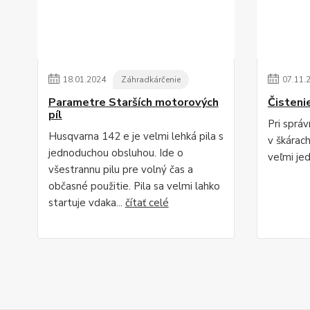
18
.
01
.
2024
Záhradkárčenie
07
.
11
.
Parametre Starších motorových
Čisteni
píl
Pri sprá
Husqvarna 142 e je velmi lehká pila s
v škárac
jednoduchou obsluhou. Ide o
veľmi je
všestrannu pilu pre volný čas a
občasné použitie. Pila sa velmi lahko
startuje vdaka...
čítať celé